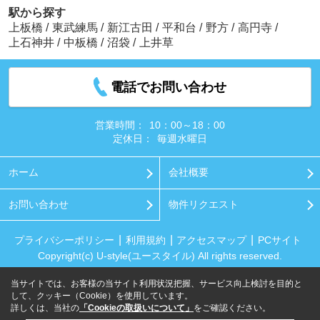
駅から探す
上板橋
/
東武練馬
/
新江古田
/
平和台
/
野方
/
高円寺
/
上石神井
/
中板橋
/
沼袋
/
上井草
電話でお問い合わせ
営業時間：
10：00～18：00
定休日：
毎週水曜日
ホーム
会社概要
お問い合わせ
物件リクエスト
プライバシーポリシー
利用規約
アクセスマップ
PCサイト
Copyright(c) U-style(ユースタイル) All rights reserved.
当サイトでは、お客様の当サイト利用状況把握、サービス向上検討を目的と
して、クッキー（Cookie）を使用しています。
詳しくは、当社の
「Cookieの取扱いについて」
をご確認ください。