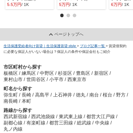
5.5万円
/ 1K
5万円
/ 1K
6万円
/ 1K
ページトップへ
生活保護受給者向け賃貸｜生活保護賃貸.style
>
ブログ記事一覧
>
賃貸借契約
に必要な保証人がいない場合は？保証人の条件や保証会社もご紹介
市区町村から探す
板橋区
/
練馬区
/
中野区
/
杉並区
/
豊島区
/
新宿区
/
東村山市
/
世田谷区
/
小平市
/
西東京市
町名から探す
弥生町
/
長崎
/
高島平
/
上石神井
/
徳丸
/
南台
/
桜台
/
野方
/
南長崎
/
本町
路線から探す
西武新宿線
/
西武池袋線
/
東武東上線
/
都営大江戸線
/
副都心線
/
有楽町線
/
都営三田線
/
総武線
/
中央線
/
丸ノ内線