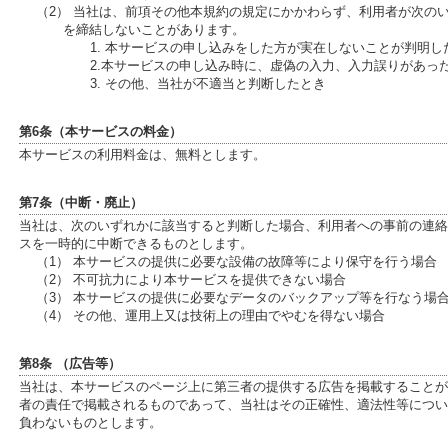
（2） 当社は、前項その他本規約の規定にかかわらず、利用者が次の
を締結しないことがあります。
1. 本サービスの申し込みをした方が実在しないことが判明し
2.本サービスの申し込み時に、虚偽の入力、入力誤りがあっ
3. その他、当社が不適当と判断したとき
第6条（本サービスの料金）
本サービスの利用料金は、無料とします。
第7条（中断・廃止）
当社は、次のいずれかに該当すると判断した場合、利用者への事前の連絡
スを一時的に中断できるものとします。
（1） 本サービスの提供に必要な設備の故障等により保守を行う場合
（2） 不可抗力により本サービスを提供できない場合
（3） 本サービスの提供に必要なデータのバックアップ等を行なう場
（4） その他、運用上又は技術上の理由でやむを得ない場合
第8条 （広告等）
当社は、本サービスのページ上に第三者の提供する広告を掲載することが
者の責任で掲載されるものであって、当社はその正確性、適法性等につい
負わないものとします。