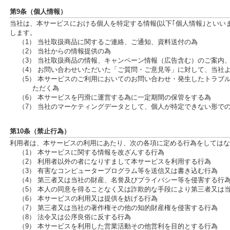
第9条（個人情報）
当社は、本サービスにおける個人を特定する情報(以下｢個人情報｣といい
します。
（1） 当社取扱商品に関するご連絡、ご通知、資料送付の為
（2） 当社からの情報提供の為
（3） 当社取扱商品の情報、キャンペーン情報（広告含む）のご案内
（4） お問い合わせいただいた「ご質問・ご意見等」に対して、当社
（5） 本サービスのご利用においてのお問い合わせ・発生したトラブ
ただく為
（6） 本サービスを円滑に運営する為に一定期間の保管をする為
（7） 当社のマーケティングデータとして、個人が特定できない形で
第10条（禁止行為）
利用者は、本サービスの利用にあたり、次の各項に定める行為をしてはな
（1） 本サービスに関する情報を改ざんする行為
（2） 利用者以外の者になりすまして本サービスを利用する行為
（3） 有害なコンピュータープログラム等を送信又は書き込む行為
（4） 第三者又は当社の財産、名誉及びプライバシー等を侵害する行
（5） 本人の同意を得ることなく又は詐欺的な手段により第三者又は
（6） 本サービスの利用又は提供を妨げる行為
（7） 第三者又は当社の著作権その他の知的財産権を侵害する行為
（8） 法令又は公序良俗に反する行為
（9） 本サービスを利用した営業活動その他営利を目的とする行為