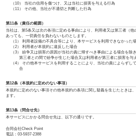
（10） 当社の信用を傷つけ、又は当社に損害を与える行為
（11） その他、当社が不適切と判断した行為
第11条（責任の範囲）
当社は、第5条又は次の各項に定める事由により、利用者又は第三者（他
あっても、一切責任を負わないものとします。
（1） 利用者設備の不具合等により、本サービスを利用できなかった
（2） 利用者が本規約に違反した場合
（3） 紛争又は損害の原因が当社の責に帰すべき事由による場合を除
第三者との間で紛争が生じた場合又は利用者が第三者に損害を与
（4） その他本サービスを利用することにより、当社の責によらずし
合
第12条（本規約に定めのない事項）
本規約に定めのない事項その他本規約の条項に関し疑義を生じたときは、
ます。
第13条（問合せ先）
本サービスにかかる問合せ先は、以下の通りです。
合同会社Check Point
電話：03-5937-2388