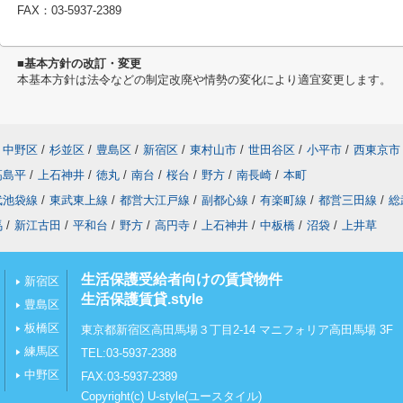
FAX：03-5937-2389
■基本方針の改訂・変更
本基本方針は法令などの制定改廃や情勢の変化により適宜変更します。
中野区
/
杉並区
/
豊島区
/
新宿区
/
東村山市
/
世田谷区
/
小平市
/
西東京市
高島平
/
上石神井
/
徳丸
/
南台
/
桜台
/
野方
/
南長崎
/
本町
武池袋線
/
東武東上線
/
都営大江戸線
/
副都心線
/
有楽町線
/
都営三田線
/
総
馬
/
新江古田
/
平和台
/
野方
/
高円寺
/
上石神井
/
中板橋
/
沼袋
/
上井草
生活保護受給者向けの賃貸物件
新宿区
生活保護賃貸.style
豊島区
板橋区
東京都新宿区高田馬場３丁目2-14 マニフォリア高田馬場 3F
練馬区
TEL:03-5937-2388
中野区
FAX:03-5937-2389
Copyright(c) U-style(ユースタイル)