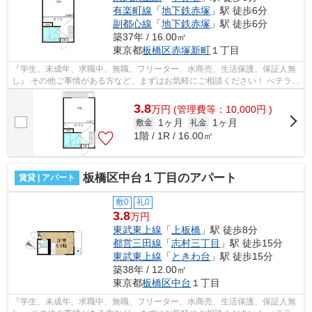
有楽町線
「
地下鉄赤塚
」駅 徒歩6分
副都心線
「
地下鉄赤塚
」駅 徒歩6分
築37年 / 16.00㎡
東京都
板橋区
赤塚新町
１丁目
『学生、未成年、求職中、無職、フリーター、水商売、生活保護、保証人無
し』 その他ご事情がある方など、まずはお気軽にご相談ください！ べテラン
スタッフが対応致しますのでご希望...
3.8
万
円
(管理費等：10,000円 )
1ヶ月
1ヶ月
敷金
礼金
1階 / 1R / 16.00㎡
板橋区中台１丁目のアパート
賃貸 | アパート
敷0
礼0
3.8
万円
東武東上線
「
上板橋
」駅 徒歩8分
都営三田線
「
志村三丁目
」駅 徒歩15分
東武東上線
「
ときわ台
」駅 徒歩15分
築38年 / 12.00㎡
東京都
板橋区
中台
１丁目
『学生、未成年、求職中、無職、フリーター、水商売、生活保護、保証人無