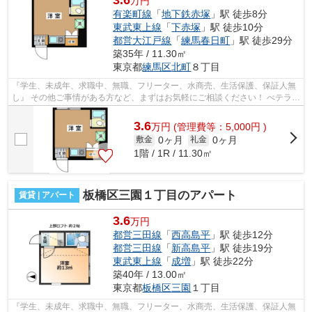
3.6
万円
有楽町線
「
地下鉄赤塚
」駅 徒歩8分
東武東上線
「
下赤塚
」駅 徒歩10分
都営大江戸線
「
練馬春日町
」駅 徒歩29分
築35年 / 11.30㎡
東京都
練馬区
北町
８丁目
『学生、未成年、求職中、無職、フリーター、水商売、生活保護、保証人無
し』 その他ご事情がある方など、まずはお気軽にご相談ください！ べテラン
スタッフが対応致しますのでご希望...
3.6
万
円
(管理費等：5,000円 )
0ヶ月
0ヶ月
敷金
礼金
1階 / 1R / 11.30㎡
板橋区三園１丁目のアパート
賃貸 | アパート
3.6
万円
都営三田線
「
西高島平
」駅 徒歩12分
都営三田線
「
新高島平
」駅 徒歩19分
東武東上線
「
成増
」駅 徒歩22分
築40年 / 13.00㎡
東京都
板橋区
三園
１丁目
『学生、未成年、求職中、無職、フリーター、水商売、生活保護、保証人無