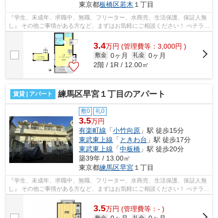
東京都
板橋区
若木
１丁目
『学生、未成年、求職中、無職、フリーター、水商売、生活保護、保証人無
し』 その他ご事情がある方など、まずはお気軽にご相談ください！ べテラン
スタッフが対応致しますのでご希望...
3.4
万
円
(管理費等：3,000円 )
0ヶ月
0ヶ月
敷金
礼金
2階 / 1R / 12.00㎡
練馬区早宮１丁目のアパート
賃貸 | アパート
敷0
礼0
3.5
万円
有楽町線
「
小竹向原
」駅 徒歩15分
東武東上線
「
ときわ台
」駅 徒歩17分
東武東上線
「
中板橋
」駅 徒歩20分
築39年 / 13.00㎡
東京都
練馬区
早宮
１丁目
『学生、未成年、求職中、無職、フリーター、水商売、生活保護、保証人無
し』 その他ご事情がある方など、まずはお気軽にご相談ください！ べテラン
スタッフが対応致しますのでご希望...
3.5
万
円
(管理費等：- )
敷金
礼金