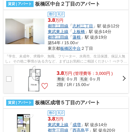
板橋区中台２丁目のアパート
賃貸 | アパート
敷0
礼0
3.8
万円
都営三田線
「
志村三丁目
」駅 徒歩12分
東武東上線
「
上板橋
」駅 徒歩14分
都営三田線
「
蓮根
」駅 徒歩19分
築54年 / 15.00㎡
東京都
板橋区
中台
２丁目
『学生、未成年、求職中、無職、フリーター、水商売、生活保護、保証人無
し』 その他ご事情がある方など、まずはお気軽にご相談ください！ べテラン
スタッフが対応致しますので必ずご...
3.8
万
円
(管理費等：3,000円 )
0ヶ月
0ヶ月
敷金
礼金
2階 / 1R / 15.00㎡
板橋区成増５丁目のアパート
賃貸 | アパート
敷0
礼0
3.8
万円
東武東上線
「
成増
」駅 徒歩14分
都営三田線
「
西高島平
」駅 徒歩20分