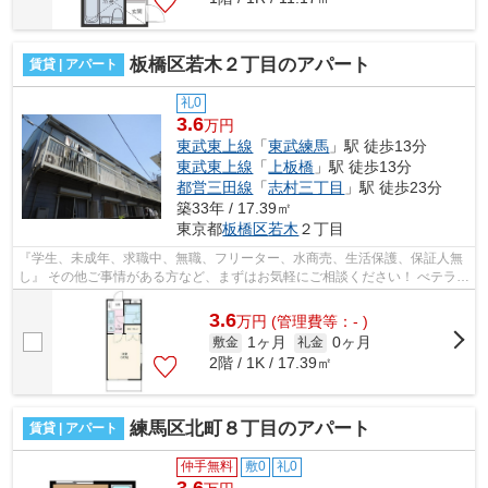
板橋区若木２丁目のアパート
賃貸 | アパート
礼0
3.6
万円
東武東上線
「
東武練馬
」駅 徒歩13分
東武東上線
「
上板橋
」駅 徒歩13分
都営三田線
「
志村三丁目
」駅 徒歩23分
築33年 / 17.39㎡
東京都
板橋区
若木
２丁目
『学生、未成年、求職中、無職、フリーター、水商売、生活保護、保証人無
し』 その他ご事情がある方など、まずはお気軽にご相談ください！ べテラン
スタッフが対応致しますのでご希望...
3.6
万
円
(管理費等：- )
1ヶ月
0ヶ月
敷金
礼金
2階 / 1K / 17.39㎡
練馬区北町８丁目のアパート
賃貸 | アパート
仲手無料
敷0
礼0