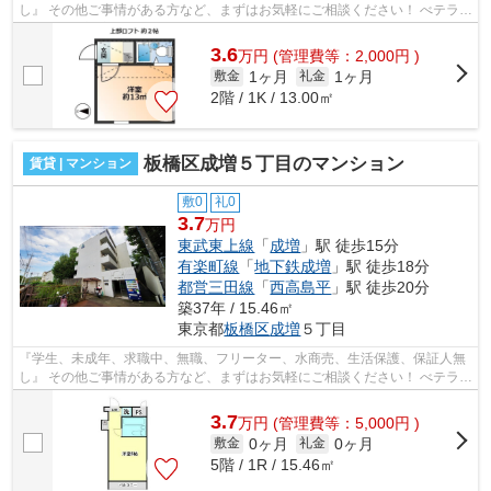
し』 その他ご事情がある方など、まずはお気軽にご相談ください！ べテラン
スタッフが対応致しますのでご希望...
3.6
万
円
(管理費等：2,000円 )
1ヶ月
1ヶ月
敷金
礼金
2階 / 1K / 13.00㎡
板橋区成増５丁目のマンション
賃貸 | マンション
敷0
礼0
3.7
万円
東武東上線
「
成増
」駅 徒歩15分
有楽町線
「
地下鉄成増
」駅 徒歩18分
都営三田線
「
西高島平
」駅 徒歩20分
築37年 / 15.46㎡
東京都
板橋区
成増
５丁目
『学生、未成年、求職中、無職、フリーター、水商売、生活保護、保証人無
し』 その他ご事情がある方など、まずはお気軽にご相談ください！ べテラン
スタッフが対応致しますのでご希望...
3.7
万
円
(管理費等：5,000円 )
0ヶ月
0ヶ月
敷金
礼金
5階 / 1R / 15.46㎡