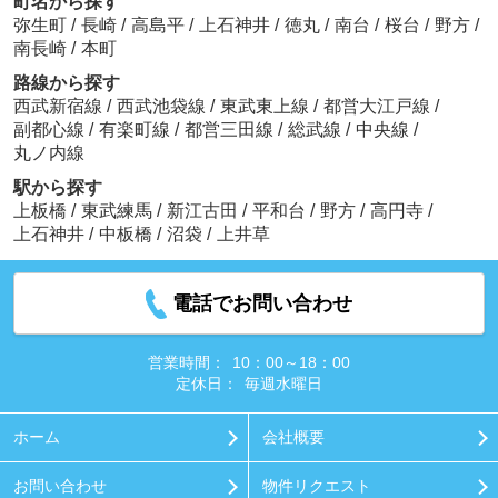
町名から探す
弥生町
/
長崎
/
高島平
/
上石神井
/
徳丸
/
南台
/
桜台
/
野方
/
南長崎
/
本町
路線から探す
西武新宿線
/
西武池袋線
/
東武東上線
/
都営大江戸線
/
副都心線
/
有楽町線
/
都営三田線
/
総武線
/
中央線
/
丸ノ内線
駅から探す
上板橋
/
東武練馬
/
新江古田
/
平和台
/
野方
/
高円寺
/
上石神井
/
中板橋
/
沼袋
/
上井草
電話でお問い合わせ
営業時間：
10：00～18：00
定休日：
毎週水曜日
ホーム
会社概要
お問い合わせ
物件リクエスト