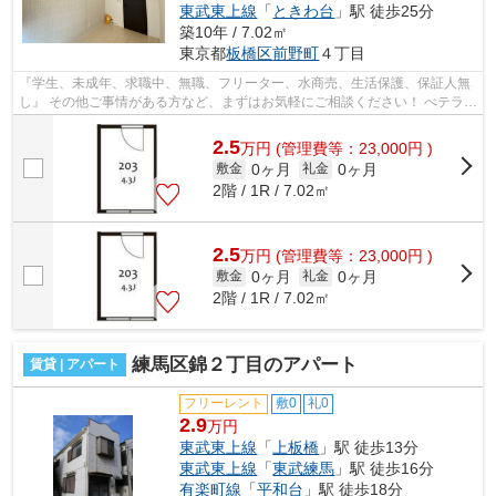
東武東上線
「
ときわ台
」駅 徒歩25分
築10年 / 7.02㎡
東京都
板橋区
前野町
４丁目
『学生、未成年、求職中、無職、フリーター、水商売、生活保護、保証人無
し』 その他ご事情がある方など、まずはお気軽にご相談ください！ べテラン
スタッフが対応致しますのでご希望...
2.5
万
円
(管理費等：23,000円 )
0ヶ月
0ヶ月
敷金
礼金
2階 / 1R / 7.02㎡
2.5
万
円
(管理費等：23,000円 )
0ヶ月
0ヶ月
敷金
礼金
2階 / 1R / 7.02㎡
練馬区錦２丁目のアパート
賃貸 | アパート
フリーレント
敷0
礼0
2.9
万円
東武東上線
「
上板橋
」駅 徒歩13分
東武東上線
「
東武練馬
」駅 徒歩16分
有楽町線
「
平和台
」駅 徒歩18分