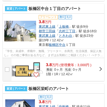
板橋区中台１丁目のアパート
賃貸 | アパート
フリーレント
敷0
礼0
3.8
万円
東武東上線
「
上板橋
」駅 徒歩9分
都営三田線
「
志村三丁目
」駅 徒歩18分
東武東上線
「
ときわ台
」駅 徒歩23分
築19年 / 12.42㎡
東京都
板橋区
中台
１丁目
『学生、未成年、求職中、無職、フリーター、水商売、生活保護、保証人無
し』 その他ご事情がある方など、まずはお気軽にご相談ください！ べテラン
スタッフが対応致しますのでご希望...
3.8
万
円
(管理費等：3,000円 )
0ヶ月
0ヶ月
敷金
礼金
1階 / 1R / 12.42㎡
板橋区栄町のアパート
賃貸 | アパート
敷0
礼0
3.8
万円
東武東上線
「
中板橋
」駅 徒歩11分