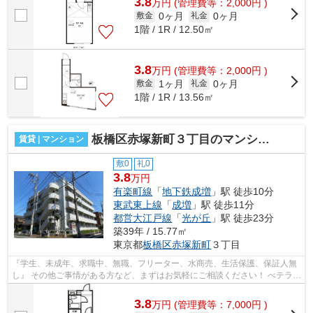
3.8
万
円
(管理費等：2,000円 )
0ヶ月
0ヶ月
敷金
礼金
1階 / 1R / 12.50㎡
3.8
万
円
(管理費等：2,000円 )
1ヶ月
0ヶ月
敷金
礼金
1階 / 1R / 13.56㎡
板橋区赤塚新町３丁目のマンション
賃貸 | マンション
敷0
礼0
3.8
万円
有楽町線
「
地下鉄成増
」駅 徒歩10分
東武東上線
「
成増
」駅 徒歩11分
都営大江戸線
「
光が丘
」駅 徒歩23分
築39年 / 15.77㎡
東京都
板橋区
赤塚新町
３丁目
『学生、未成年、求職中、無職、フリーター、水商売、生活保護、保証人無
し』 その他ご事情がある方など、まずはお気軽にご相談ください！ べテラン
スタッフが対応致しますのでご希望...
3.8
万
円
(管理費等：7,000円 )