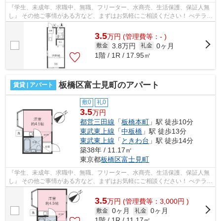
『学生、未成年、求職中、無職、フリーター、水商売、生活保護、保証人無
し』 その他ご事情がある方など、まずはお気軽にご相談ください！ べテラン
スタッフが対応致しますのでご希望...
3.5
万
円
(管理費等：- )
3.8万円
0ヶ月
敷金
礼金
1階 / 1R / 17.95㎡
板橋区富士見町のアパート
賃貸 | アパート
敷0
礼0
3.5
万円
都営三田線
「
板橋本町
」駅 徒歩10分
東武東上線
「
中板橋
」駅 徒歩13分
東武東上線
「
ときわ台
」駅 徒歩14分
築38年 / 11.17㎡
東京都
板橋区
富士見町
『学生、未成年、求職中、無職、フリーター、水商売、生活保護、保証人無
し』 その他ご事情がある方など、まずはお気軽にご相談ください！ べテラン
スタッフが対応致しますのでご希望...
3.5
万
円
(管理費等：3,000円 )
0ヶ月
0ヶ月
敷金
礼金
1階 / 1R / 11.17㎡