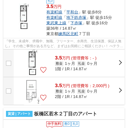
礼0
3.5
万円
有楽町線
「
平和台
」駅 徒歩8分
有楽町線
「
地下鉄赤塚
」駅 徒歩15分
東武東上線
「
下赤塚
」駅 徒歩16分
築36年 / 14.87㎡
東京都
練馬区
北町
７丁目
『学生、未成年、求職中、無職、フリーター、水商売、生活保護、保証人無
し』 その他ご事情がある方など、まずはお気軽にご相談ください！ べテラン
スタッフが対応致しますのでご希望...
3.5
万
円
(管理費等：- )
1ヶ月
0ヶ月
敷金
礼金
1階 / 1R / 14.87㎡
3.5
万
円
(管理費等：2,000円 )
1ヶ月
0ヶ月
敷金
礼金
2階 / 1R / 14.87㎡
板橋区若木２丁目のアパート
賃貸 | アパート
仲手無料
敷0
礼0