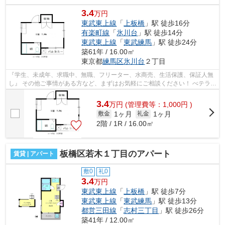
3.4
万円
東武東上線
「
上板橋
」駅 徒歩16分
有楽町線
「
氷川台
」駅 徒歩14分
東武東上線
「
東武練馬
」駅 徒歩24分
築61年 / 16.00㎡
東京都
練馬区
氷川台
２丁目
『学生、未成年、求職中、無職、フリーター、水商売、生活保護、保証人無
し』 その他ご事情がある方など、まずはお気軽にご相談ください！ べテラン
スタッフが対応致しますのでご希望...
3.4
万
円
(管理費等：1,000円 )
1ヶ月
1ヶ月
敷金
礼金
2階 / 1R / 16.00㎡
板橋区若木１丁目のアパート
賃貸 | アパート
敷0
礼0
3.4
万円
東武東上線
「
上板橋
」駅 徒歩7分
東武東上線
「
東武練馬
」駅 徒歩13分
都営三田線
「
志村三丁目
」駅 徒歩26分
築41年 / 12.00㎡