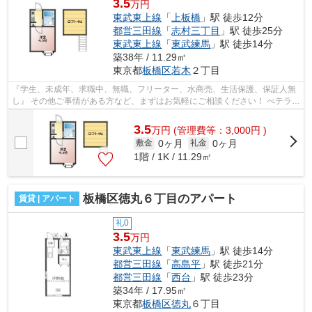
3.5
万円
東武東上線
「
上板橋
」駅 徒歩12分
都営三田線
「
志村三丁目
」駅 徒歩25分
東武東上線
「
東武練馬
」駅 徒歩14分
築38年 / 11.29㎡
東京都
板橋区
若木
２丁目
『学生、未成年、求職中、無職、フリーター、水商売、生活保護、保証人無
し』 その他ご事情がある方など、まずはお気軽にご相談ください！ べテラン
スタッフが対応致しますのでご希望...
3.5
万
円
(管理費等：3,000円 )
0ヶ月
0ヶ月
敷金
礼金
1階 / 1K / 11.29㎡
板橋区徳丸６丁目のアパート
賃貸 | アパート
礼0
3.5
万円
東武東上線
「
東武練馬
」駅 徒歩14分
都営三田線
「
高島平
」駅 徒歩21分
都営三田線
「
西台
」駅 徒歩23分
築34年 / 17.95㎡
東京都
板橋区
徳丸
６丁目