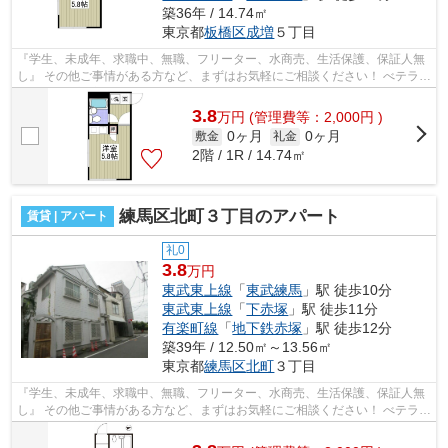
築36年 / 14.74㎡
東京都
板橋区
成増
５丁目
『学生、未成年、求職中、無職、フリーター、水商売、生活保護、保証人無
し』 その他ご事情がある方など、まずはお気軽にご相談ください！ べテラン
スタッフが対応致しますのでご希望...
3.8
万
円
(管理費等：2,000円 )
0ヶ月
0ヶ月
敷金
礼金
2階 / 1R / 14.74㎡
練馬区北町３丁目のアパート
賃貸 | アパート
礼0
3.8
万円
東武東上線
「
東武練馬
」駅 徒歩10分
東武東上線
「
下赤塚
」駅 徒歩11分
有楽町線
「
地下鉄赤塚
」駅 徒歩12分
築39年 / 12.50㎡～13.56㎡
東京都
練馬区
北町
３丁目
『学生、未成年、求職中、無職、フリーター、水商売、生活保護、保証人無
し』 その他ご事情がある方など、まずはお気軽にご相談ください！ べテラン
スタッフが対応致しますのでご希望...