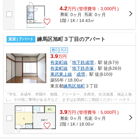
4.2
万
円
(管理費等：3,000円 )
0ヶ月
0ヶ月
敷金
礼金
1階 / 1K / 14.43㎡
練馬区旭町３丁目のアパート
賃貸 | アパート
敷0
礼0
3.9
万円
有楽町線
「
地下鉄成増
」駅 徒歩7分
有楽町線
「
地下鉄赤塚
」駅 徒歩26分
東武東上線
「
成増
」駅 徒歩10分
築55年 / 18.00㎡
東京都
練馬区
旭町
３丁目
『学生、未成年、求職中、無職、フリーター、水商売、生活保護、保証人無
し』 その他ご事情がある方など、まずはお気軽にご相談ください！ べテラン
スタッフが対応致しますのでご希望...
3.9
万
円
(管理費等：5,000円 )
0ヶ月
0ヶ月
敷金
礼金
2階 / 1K / 18.00㎡