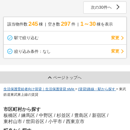
次の30件へ
245
297
1～30
該当物件数
棟
空き数
件
棟を表示
駅で絞り込む
変更
変更
絞り込み条件：
なし
ページトップへ
生活保護受給者向け賃貸｜生活保護賃貸.style
>
(賃貸)路線・駅から探す
>
東武
鉄道東武東上線の賃貸
市区町村から探す
板橋区
/
練馬区
/
中野区
/
杉並区
/
豊島区
/
新宿区
/
東村山市
/
世田谷区
/
小平市
/
西東京市