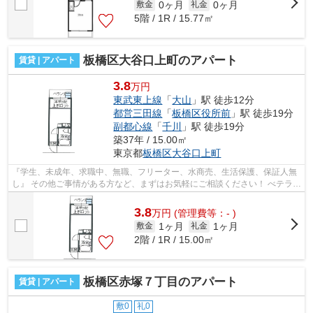
0ヶ月
0ヶ月
敷金
礼金
5階 / 1R / 15.77㎡
板橋区大谷口上町のアパート
賃貸 | アパート
3.8
万円
東武東上線
「
大山
」駅 徒歩12分
都営三田線
「
板橋区役所前
」駅 徒歩19分
副都心線
「
千川
」駅 徒歩19分
築37年 / 15.00㎡
東京都
板橋区
大谷口上町
『学生、未成年、求職中、無職、フリーター、水商売、生活保護、保証人無
し』 その他ご事情がある方など、まずはお気軽にご相談ください！ べテラン
スタッフが対応致しますのでご希望...
3.8
万
円
(管理費等：- )
1ヶ月
1ヶ月
敷金
礼金
2階 / 1R / 15.00㎡
板橋区赤塚７丁目のアパート
賃貸 | アパート
敷0
礼0