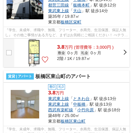
都営三田線
「
板橋本町
」駅 徒歩12分
東武東上線
「
大山
」駅 徒歩14分
築35年 / 19.87㎡
東京都
板橋区
栄町
『学生、未成年、求職中、無職、フリーター、水商売、生活保護、保証人無
し』 その他ご事情がある方など、まずはお気軽にご相談ください！ べテラン
スタッフが対応致しますのでご希望...
3.8
万
円
(管理費等：3,000円 )
0ヶ月
0ヶ月
敷金
礼金
2階 / 1K / 19.87㎡
板橋区東山町のアパート
賃貸 | アパート
敷0
礼0
3.8
万円
東武東上線
「
ときわ台
」駅 徒歩13分
東武東上線
「
中板橋
」駅 徒歩13分
西武有楽町線
「
小竹向原
」駅 徒歩18分
築48年 / 25.00㎡
東京都
板橋区
東山町
『学生、未成年、求職中、無職、フリーター、水商売、生活保護、保証人無