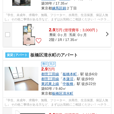
築38年 / 17.35㎡
東京都
練馬区
錦
２丁目
『学生、未成年、求職中、無職、フリーター、水商売、生活保護、保証人無
し』 その他ご事情がある方など、まずはお気軽にご相談ください！ べテラン
スタッフが対応致しますのでご希望...
2.9
万
円
(管理費等：3,000円 )
0ヶ月
0ヶ月
敷金
礼金
2階 / 1R / 17.35㎡
板橋区清水町のアパート
賃貸 | アパート
敷0
礼0
2.9
万円
都営三田線
「
板橋本町
」駅 徒歩6分
都営三田線
「
本蓮沼
」駅 徒歩9分
東武東上線
「
中板橋
」駅 徒歩22分
築60年 / 9.40㎡
東京都
板橋区
清水町
『学生、未成年、求職中、無職、フリーター、水商売、生活保護、保証人無
し』 その他ご事情がある方など、まずはお気軽にご相談ください！ べテラン
スタッフが対応致しますのでご希望...