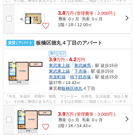
し』 その他ご事情がある方など、まずはお気軽にご相談ください！ べテラン
スタッフが対応致しますのでご希望...
3.8
万
円
(管理費等：2,000円 )
0ヶ月
0ヶ月
敷金
礼金
1階 / 1R / 12.00㎡
板橋区徳丸４丁目のアパート
賃貸 | アパート
敷0
礼0
3.9
4.2
万円～
万円
東武東上線
「
東武練馬
」駅 徒歩15分
東武東上線
「
下赤塚
」駅 徒歩15分
有楽町線
「
地下鉄赤塚
」駅 徒歩15分
築37年 / 14.43㎡
東京都
板橋区
徳丸
４丁目
『学生、未成年、求職中、無職、フリーター、水商売、生活保護、保証人無
し』 その他ご事情がある方など、まずはお気軽にご相談ください！ べテラン
スタッフが対応致しますのでご希望...
3.9
万
円
(管理費等：3,000円 )
0ヶ月
0ヶ月
敷金
礼金
1階 / 1K / 14.43㎡