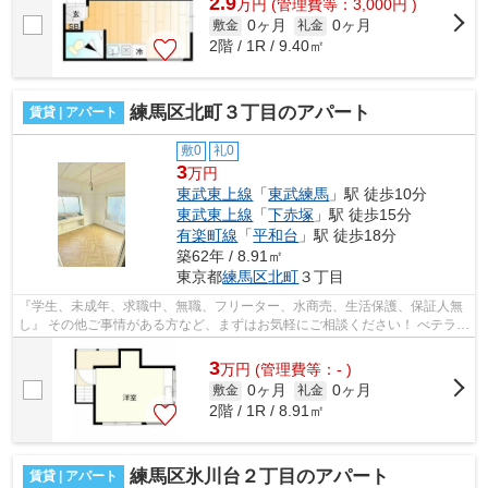
2.9
万
円
(管理費等：3,000円 )
0ヶ月
0ヶ月
敷金
礼金
2階 / 1R / 9.40㎡
練馬区北町３丁目のアパート
賃貸 | アパート
敷0
礼0
3
万円
東武東上線
「
東武練馬
」駅 徒歩10分
東武東上線
「
下赤塚
」駅 徒歩15分
有楽町線
「
平和台
」駅 徒歩18分
築62年 / 8.91㎡
東京都
練馬区
北町
３丁目
『学生、未成年、求職中、無職、フリーター、水商売、生活保護、保証人無
し』 その他ご事情がある方など、まずはお気軽にご相談ください！ べテラン
スタッフが対応致しますのでご希望...
3
万
円
(管理費等：- )
0ヶ月
0ヶ月
敷金
礼金
2階 / 1R / 8.91㎡
練馬区氷川台２丁目のアパート
賃貸 | アパート