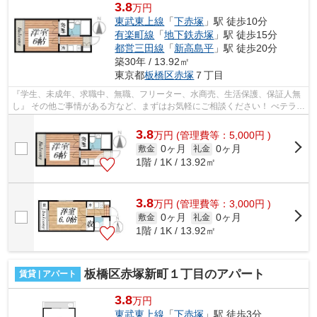
3.8
万円
東武東上線
「
下赤塚
」駅 徒歩10分
有楽町線
「
地下鉄赤塚
」駅 徒歩15分
都営三田線
「
新高島平
」駅 徒歩20分
築30年 / 13.92㎡
東京都
板橋区
赤塚
７丁目
『学生、未成年、求職中、無職、フリーター、水商売、生活保護、保証人無
し』 その他ご事情がある方など、まずはお気軽にご相談ください！ べテラン
スタッフが対応致しますのでご希望...
3.8
万
円
(管理費等：5,000円 )
0ヶ月
0ヶ月
敷金
礼金
1階 / 1K / 13.92㎡
3.8
万
円
(管理費等：3,000円 )
0ヶ月
0ヶ月
敷金
礼金
1階 / 1K / 13.92㎡
板橋区赤塚新町１丁目のアパート
賃貸 | アパート
3.8
万円
東武東上線
「
下赤塚
」駅 徒歩3分