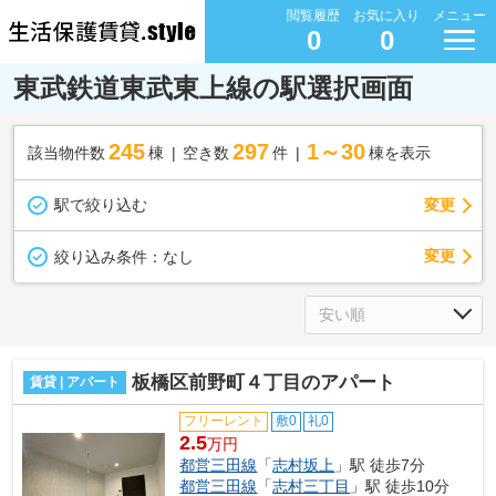
閲覧履歴
お気に入り
メニュー
0
0
東武鉄道東武東上線の駅選択画面
245
297
1～30
該当物件数
棟
空き数
件
棟を表示
駅で絞り込む
変更
変更
絞り込み条件：
なし
板橋区前野町４丁目のアパート
賃貸 | アパート
フリーレント
敷0
礼0
2.5
万円
都営三田線
「
志村坂上
」駅 徒歩7分
都営三田線
「
志村三丁目
」駅 徒歩10分