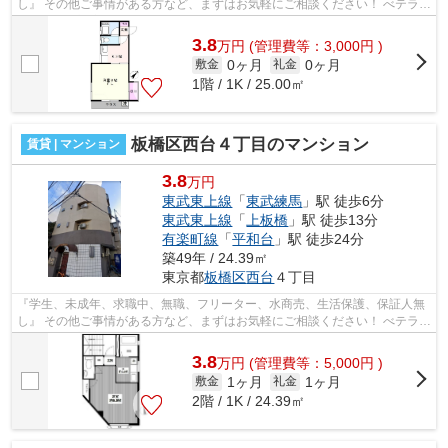
し』 その他ご事情がある方など、まずはお気軽にご相談ください！ べテラン
スタッフが対応致しますのでご希望...
3.8
万
円
(管理費等：3,000円 )
0ヶ月
0ヶ月
敷金
礼金
1階 / 1K / 25.00㎡
板橋区西台４丁目のマンション
賃貸 | マンション
3.8
万円
東武東上線
「
東武練馬
」駅 徒歩6分
東武東上線
「
上板橋
」駅 徒歩13分
有楽町線
「
平和台
」駅 徒歩24分
築49年 / 24.39㎡
東京都
板橋区
西台
４丁目
『学生、未成年、求職中、無職、フリーター、水商売、生活保護、保証人無
し』 その他ご事情がある方など、まずはお気軽にご相談ください！ べテラン
スタッフが対応致しますのでご希望...
3.8
万
円
(管理費等：5,000円 )
1ヶ月
1ヶ月
敷金
礼金
2階 / 1K / 24.39㎡