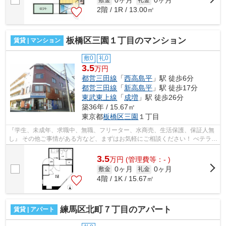
0ヶ月
0ヶ月
2階 / 1R / 13.00㎡
板橋区三園１丁目のマンション
賃貸 | マンション
敷0
礼0
3.5
万円
都営三田線
「
西高島平
」駅 徒歩6分
都営三田線
「
新高島平
」駅 徒歩17分
東武東上線
「
成増
」駅 徒歩26分
築36年 / 15.67㎡
東京都
板橋区
三園
１丁目
『学生、未成年、求職中、無職、フリーター、水商売、生活保護、保証人無
し』 その他ご事情がある方など、まずはお気軽にご相談ください！ べテラン
スタッフが対応致しますのでご希望...
3.5
万
円
(管理費等：- )
0ヶ月
0ヶ月
敷金
礼金
4階 / 1K / 15.67㎡
練馬区北町７丁目のアパート
賃貸 | アパート