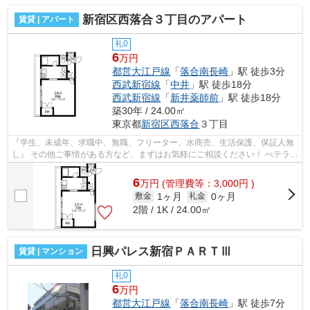
新宿区西落合３丁目のアパート
賃貸 | アパート
礼0
6
万円
都営大江戸線
「
落合南長崎
」駅 徒歩3分
西武新宿線
「
中井
」駅 徒歩18分
西武新宿線
「
新井薬師前
」駅 徒歩18分
築30年 / 24.00㎡
東京都
新宿区
西落合
３丁目
『学生、未成年、求職中、無職、フリーター、水商売、生活保護、保証人無
し』 その他ご事情がある方など、まずはお気軽にご相談ください！ べテラン
スタッフが対応致しますのでご希望...
6
万
円
(管理費等：3,000円 )
1ヶ月
0ヶ月
敷金
礼金
2階 / 1K / 24.00㎡
日興パレス新宿ＰＡＲＴⅢ
賃貸 | マンション
礼0
6
万円
都営大江戸線
「
落合南長崎
」駅 徒歩7分