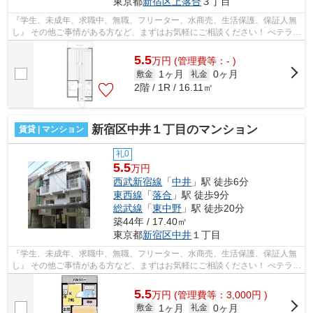
東京都
新宿区
上落合
３丁目
『学生、未成年、求職中、無職、フリーター、水商売、生活保護、保証人無
し』 その他ご事情がある方など、まずはお気軽にご相談ください！ べテラン
スタッフが対応致しますのでご希望...
5.5
万
円
(管理費等：- )
1ヶ月
0ヶ月
敷金
礼金
2階 / 1R / 16.11㎡
新宿区中井１丁目のマンション
賃貸 | マンション
礼0
5.5
万円
西武新宿線
「
中井
」駅 徒歩6分
東西線
「
落合
」駅 徒歩9分
総武線
「
東中野
」駅 徒歩20分
築44年 / 17.40㎡
東京都
新宿区
中井
１丁目
『学生、未成年、求職中、無職、フリーター、水商売、生活保護、保証人無
し』 その他ご事情がある方など、まずはお気軽にご相談ください！ べテラン
スタッフが対応致しますのでご希望...
5.5
万
円
(管理費等：3,000円 )
1ヶ月
0ヶ月
敷金
礼金