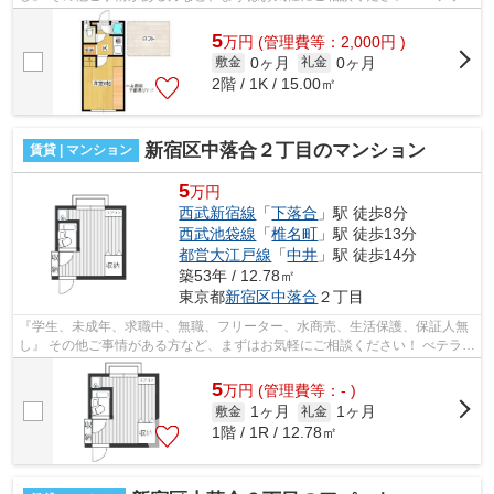
スタッフが対応致しますのでご希望...
5
万
円
(管理費等：2,000円 )
0ヶ月
0ヶ月
敷金
礼金
2階 / 1K / 15.00㎡
新宿区中落合２丁目のマンション
賃貸 | マンション
5
万円
西武新宿線
「
下落合
」駅 徒歩8分
西武池袋線
「
椎名町
」駅 徒歩13分
都営大江戸線
「
中井
」駅 徒歩14分
築53年 / 12.78㎡
東京都
新宿区
中落合
２丁目
『学生、未成年、求職中、無職、フリーター、水商売、生活保護、保証人無
し』 その他ご事情がある方など、まずはお気軽にご相談ください！ べテラン
スタッフが対応致しますのでご希望...
5
万
円
(管理費等：- )
1ヶ月
1ヶ月
敷金
礼金
1階 / 1R / 12.78㎡