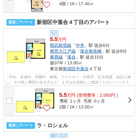
4階 / 1K / 17.40㎡
新宿区中落合４丁目のアパート
賃貸 | アパート
礼0
5.5
万円
西武新宿線
「
中井
」駅 徒歩6分
都営大江戸線
「
落合南長崎
」駅 徒歩8分
東西線
「
落合
」駅 徒歩15分
築37年 / 13.00㎡
東京都
新宿区
中落合
４丁目
『学生、未成年、求職中、無職、フリーター、水商売、生活保護、保証人無
し』 その他ご事情がある方など、まずはお気軽にご相談ください！ べテラン
スタッフが対応致しますのでご希望...
5.5
万
円
(管理費等：2,000円 )
1ヶ月
0ヶ月
敷金
礼金
1階 / 1K / 13.00㎡
ラ・ロシェル
賃貸 | アパート
敷0
礼0