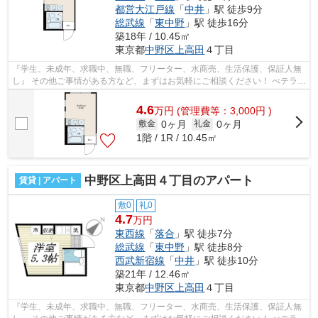
都営大江戸線
「
中井
」駅 徒歩9分
総武線
「
東中野
」駅 徒歩16分
築18年 / 10.45㎡
東京都
中野区
上高田
４丁目
『学生、未成年、求職中、無職、フリーター、水商売、生活保護、保証人無
し』 その他ご事情がある方など、まずはお気軽にご相談ください！ べテラン
スタッフが対応致しますのでご希望...
4.6
万
円
(管理費等：3,000円 )
0ヶ月
0ヶ月
敷金
礼金
1階 / 1R / 10.45㎡
中野区上高田４丁目のアパート
賃貸 | アパート
敷0
礼0
4.7
万円
東西線
「
落合
」駅 徒歩7分
総武線
「
東中野
」駅 徒歩8分
西武新宿線
「
中井
」駅 徒歩10分
築21年 / 12.46㎡
東京都
中野区
上高田
４丁目
『学生、未成年、求職中、無職、フリーター、水商売、生活保護、保証人無