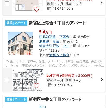
0ヶ月
0ヶ月
敷金
礼金
3階 / 1R / 14.00㎡
新宿区上落合１丁目のアパート
賃貸 | アパート
5.4
万円
西武新宿線
「
下落合
」駅 徒歩5分
東西線
「
落合
」駅 徒歩8分
都営大江戸線
「
中井
」駅 徒歩9分
築7年 / 11.25㎡
東京都
新宿区
上落合
１丁目
『学生、未成年、求職中、無職、フリーター、水商売、生活保護、保証人無
し』 その他ご事情がある方など、まずはお気軽にご相談ください！ べテラン
スタッフが対応致しますのでご希望...
5.4
万
円
(管理費等：3,000円 )
1ヶ月
1ヶ月
敷金
礼金
1階 / 1R / 11.25㎡
新宿区中井２丁目のアパート
賃貸 | アパート
礼0