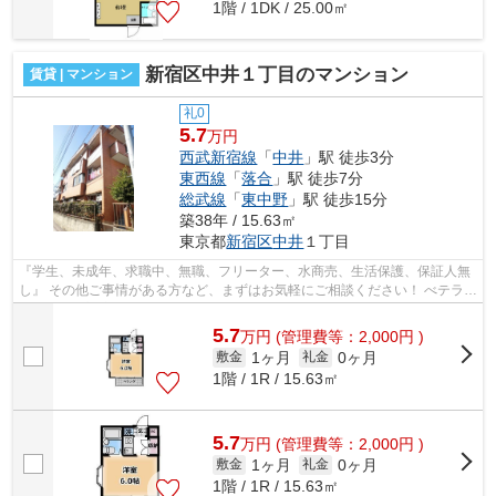
1階 / 1DK / 25.00㎡
新宿区中井１丁目のマンション
賃貸 | マンション
礼0
5.7
万円
西武新宿線
「
中井
」駅 徒歩3分
東西線
「
落合
」駅 徒歩7分
総武線
「
東中野
」駅 徒歩15分
築38年 / 15.63㎡
東京都
新宿区
中井
１丁目
『学生、未成年、求職中、無職、フリーター、水商売、生活保護、保証人無
し』 その他ご事情がある方など、まずはお気軽にご相談ください！ べテラン
スタッフが対応致しますのでご希望...
5.7
万
円
(管理費等：2,000円 )
1ヶ月
0ヶ月
敷金
礼金
1階 / 1R / 15.63㎡
5.7
万
円
(管理費等：2,000円 )
1ヶ月
0ヶ月
敷金
礼金
1階 / 1R / 15.63㎡