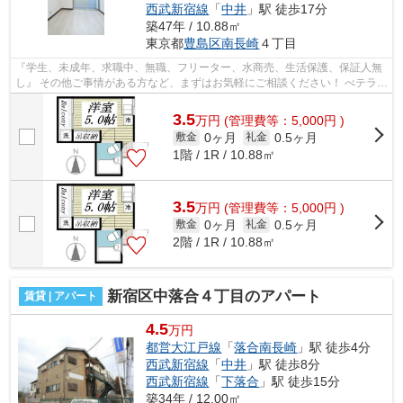
西武新宿線
「
中井
」駅 徒歩17分
築47年 / 10.88㎡
東京都
豊島区
南長崎
４丁目
『学生、未成年、求職中、無職、フリーター、水商売、生活保護、保証人無
し』 その他ご事情がある方など、まずはお気軽にご相談ください！ べテラン
スタッフが対応致しますので必ずご...
3.5
万
円
(管理費等：5,000円 )
0ヶ月
0.5ヶ月
敷金
礼金
1階 / 1R / 10.88㎡
3.5
万
円
(管理費等：5,000円 )
0ヶ月
0.5ヶ月
敷金
礼金
2階 / 1R / 10.88㎡
新宿区中落合４丁目のアパート
賃貸 | アパート
4.5
万円
都営大江戸線
「
落合南長崎
」駅 徒歩4分
西武新宿線
「
中井
」駅 徒歩8分
西武新宿線
「
下落合
」駅 徒歩15分
築34年 / 12.00㎡