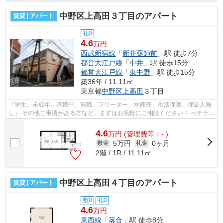
中野区上高田３丁目のアパート
賃貸 | アパート
礼0
4.6
万円
西武新宿線
「
新井薬師前
」駅 徒歩7分
都営大江戸線
「
中井
」駅 徒歩15分
都営大江戸線
「
東中野
」駅 徒歩15分
築36年 / 11.11㎡
東京都
中野区
上高田
３丁目
『学生、未成年、求職中、無職、フリーター、水商売、生活保護、保証人無
し』 その他ご事情がある方など、まずはお気軽にご相談ください！ べテラン
スタッフが対応致しますのでご希望...
4.6
万
円
(管理費等：- )
5万円
0ヶ月
敷金
礼金
2階 / 1R / 11.11㎡
中野区上高田４丁目のアパート
賃貸 | アパート
敷0
礼0
4.6
万円
東西線
「
落合
」駅 徒歩8分