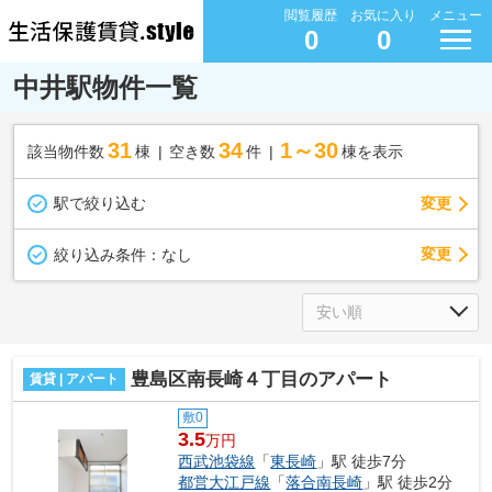
閲覧履歴
お気に入り
メニュー
0
0
中井駅物件一覧
31
34
1～30
該当物件数
棟
空き数
件
棟を表示
駅で絞り込む
変更
変更
絞り込み条件：
なし
豊島区南長崎４丁目のアパート
賃貸 | アパート
敷0
3.5
万円
西武池袋線
「
東長崎
」駅 徒歩7分
都営大江戸線
「
落合南長崎
」駅 徒歩2分