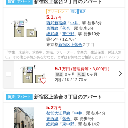
新宿区上落合２丁目のアパート
賃貸 | アパート
フリーレント
敷0
礼0
5.1
万円
西武新宿線
「
中井
」駅 徒歩3分
東西線
「
落合
」駅 徒歩5分
総武線
「
東中野
」駅 徒歩10分
築45年 / 12.70㎡
東京都
新宿区
上落合
２丁目
『学生、未成年、求職中、無職、フリーター、水商売、生活保護、保証人無
し』 その他ご事情がある方など、まずはお気軽にご相談ください！ べテラン
スタッフが対応致しますのでご希望...
5.1
万
円
(管理費等：3,000円 )
0ヶ月
0ヶ月
敷金
礼金
2階 / 1K / 12.70㎡
新宿区上落合３丁目のアパート
賃貸 | アパート
5.2
万円
都営大江戸線
「
中井
」駅 徒歩4分
東西線
「
落合
」駅 徒歩9分
総武線
「
東中野
」駅 徒歩14分