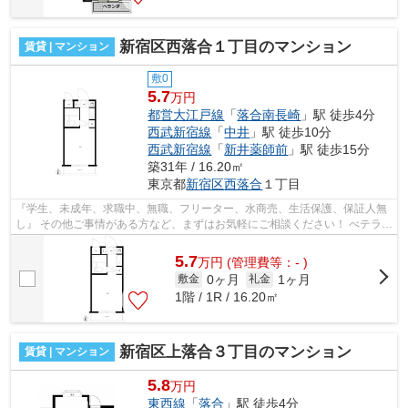
新宿区西落合１丁目のマンション
賃貸 | マンション
敷0
5.7
万円
都営大江戸線
「
落合南長崎
」駅 徒歩4分
西武新宿線
「
中井
」駅 徒歩10分
西武新宿線
「
新井薬師前
」駅 徒歩15分
築31年 / 16.20㎡
東京都
新宿区
西落合
１丁目
『学生、未成年、求職中、無職、フリーター、水商売、生活保護、保証人無
し』 その他ご事情がある方など、まずはお気軽にご相談ください！ べテラン
スタッフが対応致しますのでご希望...
5.7
万
円
(管理費等：- )
0ヶ月
1ヶ月
敷金
礼金
1階 / 1R / 16.20㎡
新宿区上落合３丁目のマンション
賃貸 | マンション
5.8
万円
東西線
「
落合
」駅 徒歩4分