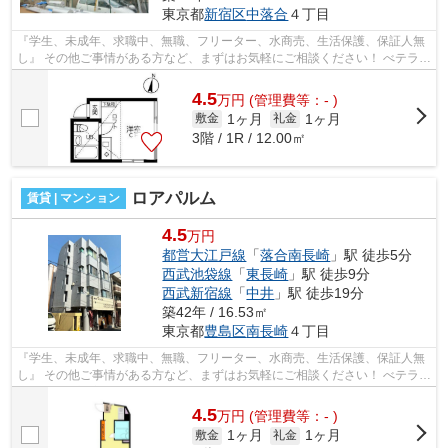
東京都
新宿区
中落合
４丁目
『学生、未成年、求職中、無職、フリーター、水商売、生活保護、保証人無
し』 その他ご事情がある方など、まずはお気軽にご相談ください！ べテラン
スタッフが対応致しますのでご希望...
4.5
万
円
(管理費等：- )
1ヶ月
1ヶ月
敷金
礼金
3階 / 1R / 12.00㎡
ロアパルム
賃貸 | マンション
4.5
万円
都営大江戸線
「
落合南長崎
」駅 徒歩5分
西武池袋線
「
東長崎
」駅 徒歩9分
西武新宿線
「
中井
」駅 徒歩19分
築42年 / 16.53㎡
東京都
豊島区
南長崎
４丁目
『学生、未成年、求職中、無職、フリーター、水商売、生活保護、保証人無
し』 その他ご事情がある方など、まずはお気軽にご相談ください！ べテラン
スタッフが対応致しますのでご希望...
4.5
万
円
(管理費等：- )
1ヶ月
1ヶ月
敷金
礼金