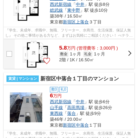
西武新宿線
「
中井
」駅 徒歩8分
総武線
「
東中野
」駅 徒歩10分
築38年 / 16.50㎡
東京都
新宿区
上落合
３丁目
『学生、未成年、求職中、無職、フリーター、水商売、生活保護、保証人無
し』 その他ご事情がある方など、まずはお気軽にご相談ください！ べテラン
スタッフが対応致しますのでご希望...
5.8
万
円
(管理費等：3,000円 )
1ヶ月
1ヶ月
敷金
礼金
2階 / 1K / 16.50㎡
新宿区中落合１丁目のマンション
賃貸 | マンション
敷0
礼0
6
万円
西武新宿線
「
中井
」駅 徒歩6分
山手線
「
高田馬場
」駅 徒歩26分
東西線
「
落合
」駅 徒歩9分
築46年 / 20.00㎡
東京都
新宿区
中落合
１丁目
『学生、未成年、求職中、無職、フリーター、水商売、生活保護、保証人無