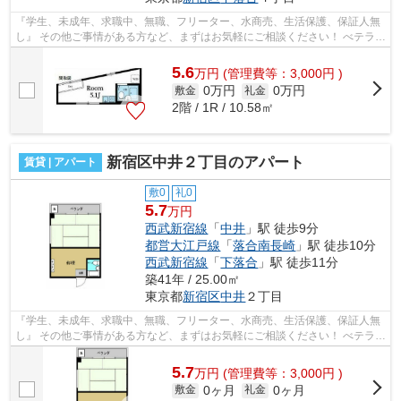
『学生、未成年、求職中、無職、フリーター、水商売、生活保護、保証人無
し』 その他ご事情がある方など、まずはお気軽にご相談ください！ べテラン
スタッフが対応致しますのでご希望...
5.6
万
円
(管理費等：3,000円 )
0万円
0万円
敷金
礼金
2階 / 1R / 10.58㎡
新宿区中井２丁目のアパート
賃貸 | アパート
敷0
礼0
5.7
万円
西武新宿線
「
中井
」駅 徒歩9分
都営大江戸線
「
落合南長崎
」駅 徒歩10分
西武新宿線
「
下落合
」駅 徒歩11分
築41年 / 25.00㎡
東京都
新宿区
中井
２丁目
『学生、未成年、求職中、無職、フリーター、水商売、生活保護、保証人無
し』 その他ご事情がある方など、まずはお気軽にご相談ください！ べテラン
スタッフが対応致しますのでご希望...
5.7
万
円
(管理費等：3,000円 )
0ヶ月
0ヶ月
敷金
礼金