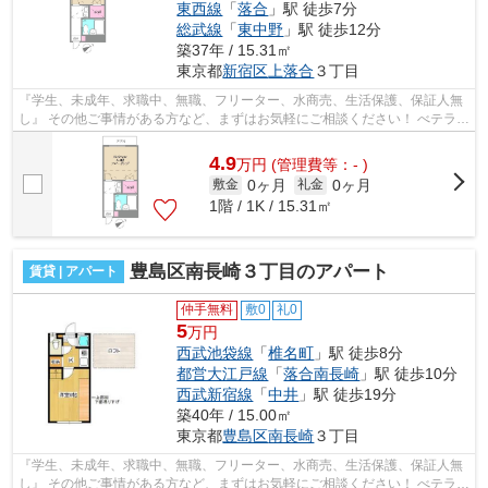
東西線
「
落合
」駅 徒歩7分
総武線
「
東中野
」駅 徒歩12分
築37年 / 15.31㎡
東京都
新宿区
上落合
３丁目
『学生、未成年、求職中、無職、フリーター、水商売、生活保護、保証人無
し』 その他ご事情がある方など、まずはお気軽にご相談ください！ べテラン
スタッフが対応致しますのでご希望...
4.9
万
円
(管理費等：- )
0ヶ月
0ヶ月
敷金
礼金
1階 / 1K / 15.31㎡
豊島区南長崎３丁目のアパート
賃貸 | アパート
仲手無料
敷0
礼0
5
万円
西武池袋線
「
椎名町
」駅 徒歩8分
都営大江戸線
「
落合南長崎
」駅 徒歩10分
西武新宿線
「
中井
」駅 徒歩19分
築40年 / 15.00㎡
東京都
豊島区
南長崎
３丁目
『学生、未成年、求職中、無職、フリーター、水商売、生活保護、保証人無
し』 その他ご事情がある方など、まずはお気軽にご相談ください！ べテラン