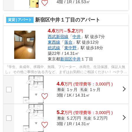
4階 / 1R / 16.53㎡
新宿区中井１丁目のアパート
賃貸 | アパート
4.6
5.2
万円～
万円
西武新宿線
「
中井
」駅 徒歩7分
東西線
「
落合
」駅 徒歩12分
総武線
「
東中野
」駅 徒歩18分
築22年 / 14.31㎡
東京都
新宿区
中井
１丁目
『学生、未成年、求職中、無職、フリーター、水商売、生活保護、保証人無
し』 その他ご事情がある方など、まずはお気軽にご相談ください！ べテラン
スタッフが対応致しますので必ずご...
4.6
万
円
(管理費等：3,000円 )
1ヶ月
1ヶ月
敷金
礼金
3階 / 1K / 14.31㎡
5.2
万
円
(管理費等：3,000円 )
5.2万円
5.2万円
敷金
礼金
3階 / 1R / 14.31㎡