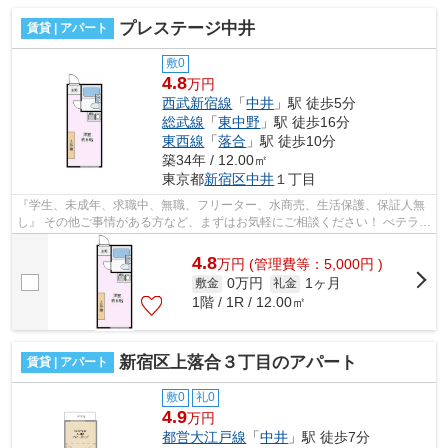
プレステージ中井
賃貸 | アパート
敷0
4.8
万円
西武新宿線
「
中井
」駅 徒歩5分
総武線
「
東中野
」駅 徒歩16分
東西線
「
落合
」駅 徒歩10分
築34年 / 12.00㎡
東京都
新宿区
中井
１丁目
『学生、未成年、求職中、無職、フリーター、水商売、生活保護、保証人無
し』 その他ご事情がある方など、まずはお気軽にご相談ください！ べテラン
スタッフが対応致しますのでご希望...
4.8
万
円
(管理費等：5,000円 )
0万円
1ヶ月
敷金
礼金
1階 / 1R / 12.00㎡
新宿区上落合３丁目のアパート
賃貸 | アパート
敷0
礼0
4.9
万円
都営大江戸線
「
中井
」駅 徒歩7分