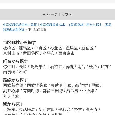
ページトップへ
生活保護受給者向け賃貸｜生活保護賃貸.style
>
(賃貸)路線・駅から探す
>
西武
鉄道西武新宿線
>
中井駅の賃貸
市区町村から探す
板橋区
/
練馬区
/
中野区
/
杉並区
/
豊島区
/
新宿区
/
東村山市
/
世田谷区
/
小平市
/
西東京市
町名から探す
弥生町
/
長崎
/
高島平
/
上石神井
/
徳丸
/
南台
/
桜台
/
野方
/
南長崎
/
本町
路線から探す
西武新宿線
/
西武池袋線
/
東武東上線
/
都営大江戸線
/
副都心線
/
有楽町線
/
都営三田線
/
総武線
/
中央線
/
丸ノ内線
駅から探す
上板橋
/
東武練馬
/
新江古田
/
平和台
/
野方
/
高円寺
/
上石神井
/
中板橋
/
沼袋
/
上井草