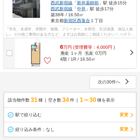
西武新宿線
「
新井薬師前
」駅 徒歩15分
西武新宿線
「
中井
」駅 徒歩17分
築38年 / 16.50㎡
東京都
新宿区
西落合
１丁目
『学生、未成年、求職中、無職、フリーター、水商売、生活保護、保証人無
し』 その他ご事情がある方など、まずはお気軽にご相談ください！ べテラン
スタッフが対応致しますのでご希望...
6
万
円
(管理費等：4,000円 )
1ヶ月
0万円
敷金
礼金
4階 / 1R / 16.50㎡
次の30件へ
31
34
1～30
該当物件数
棟
空き数
件
棟を表示
駅で絞り込む
変更
変更
絞り込み条件：
なし