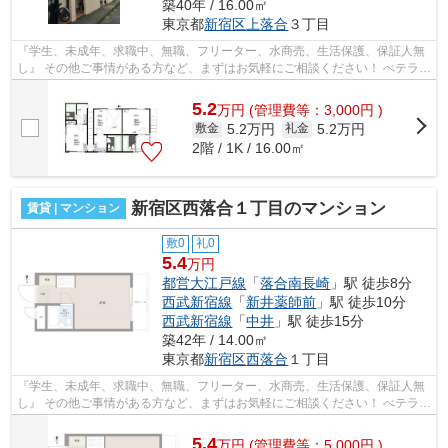
築40年 / 16.00㎡
東京都
新宿区
上落合
３丁目
『学生、未成年、求職中、無職、フリーター、水商売、生活保護、保証人無
し』 その他ご事情がある方など、まずはお気軽にご相談ください！ べテラン
スタッフが対応致しますのでご希望...
5.2
万
円
(管理費等：3,000円 )
5.2万円
5.2万円
敷金
礼金
2階 / 1K / 16.00㎡
新宿区西落合１丁目のマンション
賃貸 | マンション
敷0
礼0
5.4
万円
都営大江戸線
「
落合南長崎
」駅 徒歩8分
西武新宿線
「
新井薬師前
」駅 徒歩10分
西武新宿線
「
中井
」駅 徒歩15分
築42年 / 14.00㎡
東京都
新宿区
西落合
１丁目
『学生、未成年、求職中、無職、フリーター、水商売、生活保護、保証人無
し』 その他ご事情がある方など、まずはお気軽にご相談ください！ べテラン
スタッフが対応致しますのでご希望...
5.4
万
円
(管理費等：5,000円 )