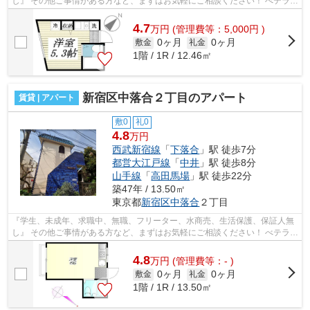
し』 その他ご事情がある方など、まずはお気軽にご相談ください！ べテラン
スタッフが対応致しますのでご希望...
4.7
万
円
(管理費等：5,000円 )
0ヶ月
0ヶ月
敷金
礼金
1階 / 1R / 12.46㎡
新宿区中落合２丁目のアパート
賃貸 | アパート
敷0
礼0
4.8
万円
西武新宿線
「
下落合
」駅 徒歩7分
都営大江戸線
「
中井
」駅 徒歩8分
山手線
「
高田馬場
」駅 徒歩22分
築47年 / 13.50㎡
東京都
新宿区
中落合
２丁目
『学生、未成年、求職中、無職、フリーター、水商売、生活保護、保証人無
し』 その他ご事情がある方など、まずはお気軽にご相談ください！ べテラン
スタッフが対応致しますのでご希望...
4.8
万
円
(管理費等：- )
0ヶ月
0ヶ月
敷金
礼金
1階 / 1R / 13.50㎡