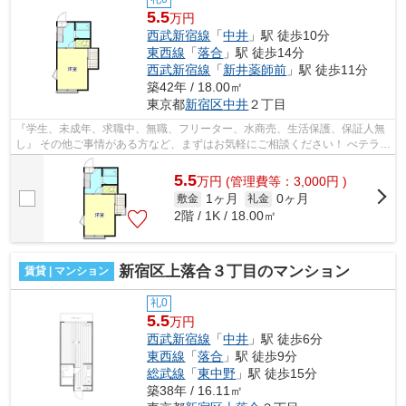
5.5
万円
西武新宿線
「
中井
」駅 徒歩10分
東西線
「
落合
」駅 徒歩14分
西武新宿線
「
新井薬師前
」駅 徒歩11分
築42年 / 18.00㎡
東京都
新宿区
中井
２丁目
『学生、未成年、求職中、無職、フリーター、水商売、生活保護、保証人無
し』 その他ご事情がある方など、まずはお気軽にご相談ください！ べテラン
スタッフが対応致しますのでご希望...
5.5
万
円
(管理費等：3,000円 )
1ヶ月
0ヶ月
敷金
礼金
2階 / 1K / 18.00㎡
新宿区上落合３丁目のマンション
賃貸 | マンション
礼0
5.5
万円
西武新宿線
「
中井
」駅 徒歩6分
東西線
「
落合
」駅 徒歩9分
総武線
「
東中野
」駅 徒歩15分
築38年 / 16.11㎡