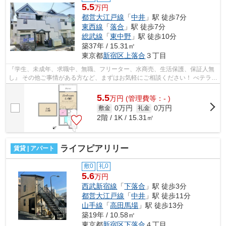
5.5
万円
都営大江戸線
「
中井
」駅 徒歩7分
東西線
「
落合
」駅 徒歩7分
総武線
「
東中野
」駅 徒歩10分
築37年 / 15.31㎡
東京都
新宿区
上落合
３丁目
『学生、未成年、求職中、無職、フリーター、水商売、生活保護、保証人無
し』 その他ご事情がある方など、まずはお気軽にご相談ください！ べテラン
スタッフが対応致しますのでご希望...
5.5
万
円
(管理費等：- )
0万円
0万円
敷金
礼金
2階 / 1K / 15.31㎡
ライフピアリリー
賃貸 | アパート
敷0
礼0
5.6
万円
西武新宿線
「
下落合
」駅 徒歩3分
都営大江戸線
「
中井
」駅 徒歩11分
山手線
「
高田馬場
」駅 徒歩13分
築19年 / 10.58㎡
東京都
新宿区
下落合
４丁目