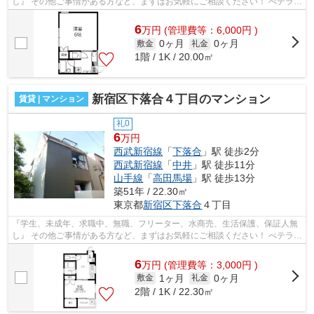
し』 その他ご事情がある方など、まずはお気軽にご相談ください！ べテラン
スタッフが対応致しますのでご希望...
6
万
円
(管理費等：6,000円 )
0ヶ月
0ヶ月
敷金
礼金
1階 / 1K / 20.00㎡
新宿区下落合４丁目のマンション
賃貸 | マンション
礼0
6
万円
西武新宿線
「
下落合
」駅 徒歩2分
西武新宿線
「
中井
」駅 徒歩11分
山手線
「
高田馬場
」駅 徒歩13分
築51年 / 22.30㎡
東京都
新宿区
下落合
４丁目
『学生、未成年、求職中、無職、フリーター、水商売、生活保護、保証人無
し』 その他ご事情がある方など、まずはお気軽にご相談ください！ べテラン
スタッフが対応致しますのでご希望...
6
万
円
(管理費等：3,000円 )
1ヶ月
0ヶ月
敷金
礼金
2階 / 1K / 22.30㎡