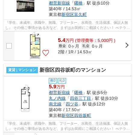
都営新宿線
「
曙橋
」駅 徒歩10分
築40年 / 14.53㎡
東京都
新宿区
富久町
『学生、未成年、求職中、無職、フリーター、水商売、生活保護、保証人無
し』 その他ご事情がある方など、まずはお気軽にご相談ください！ べテラン
スタッフが対応致しますのでご希望...
5.4
万
円
(管理費等：5,000円 )
0ヶ月
0ヶ月
敷金
礼金
2階 / 1R / 14.53㎡
新宿区四谷坂町のマンション
賃貸 | マンション
敷0
礼0
5.9
万円
都営新宿線
「
曙橋
」駅 徒歩5分
丸ノ内線
「
四谷三丁目
」駅 徒歩10分
南北線
「
四ツ谷
」駅 徒歩12分
築40年 / 17.50㎡
東京都
新宿区
四谷坂町
『学生、未成年、求職中、無職、フリーター、水商売、生活保護、保証人無
し』 その他ご事情がある方など、まずはお気軽にご相談ください！ べテラン
スタッフが対応致しますのでご希望...