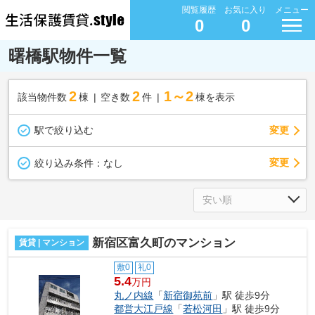
閲覧履歴
お気に入り
メニュー
0
0
曙橋駅物件一覧
2
2
1～2
該当物件数
棟
空き数
件
棟を表示
駅で絞り込む
変更
変更
絞り込み条件：
なし
新宿区富久町のマンション
賃貸 | マンション
敷0
礼0
5.4
万円
丸ノ内線
「
新宿御苑前
」駅 徒歩9分
都営大江戸線
「
若松河田
」駅 徒歩9分