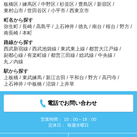
板橋区
/
練馬区
/
中野区
/
杉並区
/
豊島区
/
新宿区
/
東村山市
/
世田谷区
/
小平市
/
西東京市
町名から探す
弥生町
/
長崎
/
高島平
/
上石神井
/
徳丸
/
南台
/
桜台
/
野方
/
南長崎
/
本町
路線から探す
西武新宿線
/
西武池袋線
/
東武東上線
/
都営大江戸線
/
副都心線
/
有楽町線
/
都営三田線
/
総武線
/
中央線
/
丸ノ内線
駅から探す
上板橋
/
東武練馬
/
新江古田
/
平和台
/
野方
/
高円寺
/
上石神井
/
中板橋
/
沼袋
/
上井草
電話でお問い合わせ
営業時間：
10：00～18：00
定休日：
毎週水曜日