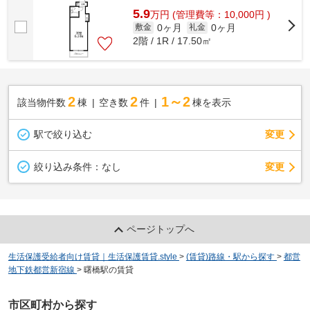
5.9
万
円
(管理費等：10,000円 )
0ヶ月
0ヶ月
敷金
礼金
2階 / 1R / 17.50㎡
2
2
1～2
該当物件数
棟
空き数
件
棟を表示
駅で絞り込む
変更
変更
絞り込み条件：
なし
ページトップへ
生活保護受給者向け賃貸｜生活保護賃貸.style
>
(賃貸)路線・駅から探す
>
都営
地下鉄都営新宿線
>
曙橋駅の賃貸
市区町村から探す