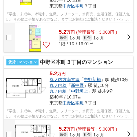
築39年 / 16.01㎡
東京都
中野区
本町
３丁目
『学生、未成年、求職中、無職、フリーター、水商売、生活保護、保証人無
し』 その他ご事情がある方など、まずはお気軽にご相談ください！ べテラン
スタッフが対応致しますのでご希望...
5.2
万
円
(管理費等：3,000円 )
1ヶ月
1ヶ月
敷金
礼金
1階 / 1R / 16.01㎡
中野区本町３丁目のマンション
賃貸 | マンション
5.2
万円
丸ノ内方南支線
「
中野新橋
」駅 徒歩10分
丸ノ内線
「
新中野
」駅 徒歩8分
丸ノ内線
「
中野坂上
」駅 徒歩9分
築40年 / 16.07㎡
東京都
中野区
本町
３丁目
『学生、未成年、求職中、無職、フリーター、水商売、生活保護、保証人無
し』 その他ご事情がある方など、まずはお気軽にご相談ください！ べテラン
スタッフが対応致しますのでご希望...
5.2
万
円
(管理費等：5,000円 )
1ヶ月
1ヶ月
敷金
礼金