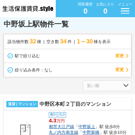
閲覧履歴
お気に入り
メニュー
0
0
中野坂上駅物件一覧
32
34
1～30
該当物件数
棟
空き数
件
棟を表示
駅で絞り込む
変更
変更
絞り込み条件：
なし
中野区本町２丁目のマンション
賃貸 | マンション
敷0
礼0
4.3
万円
都営大江戸線
「
中野坂上
」駅 徒歩8分
丸ノ内方南支線
「
中野新橋
」駅 徒歩10分