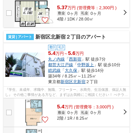
スタッフが対応致しますのでご希望...
5.37
万
円
(管理費等：2,300円 )
0ヶ月
0ヶ月
敷金
礼金
4階 / 1DK / 28.00㎡
新宿区北新宿２丁目のアパート
賃貸 | アパート
敷0
礼0
5.4
5.6
万円～
万円
丸ノ内線
「
西新宿
」駅 徒歩7分
都営大江戸線
「
中野坂上
」駅 徒歩10分
総武線
「
大久保
」駅 徒歩14分
築34年 / 8.25㎡～11.25㎡
東京都
新宿区
北新宿
２丁目
『学生、未成年、求職中、無職、フリーター、水商売、生活保護、保証人無
し』 その他ご事情がある方など、まずはお気軽にご相談ください！ べテラン
スタッフが対応致しますのでご希望...
5.4
万
円
(管理費等：3,000円 )
0ヶ月
0ヶ月
敷金
礼金
2階 / 1R / 8.25㎡