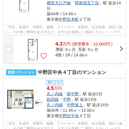
都営大江戸線
「
西新宿五丁目
」駅 徒歩14
分
築44年 / 14.66㎡
東京都
中野区
本町
２丁目
『学生、未成年、求職中、無職、フリーター、水商売、生活保護、保証人無
し』 その他ご事情がある方など、まずはお気軽にご相談ください！ べテラン
スタッフが対応致しますのでご希望...
4.3
万
円
(管理費等：10,000円 )
0ヶ月
0ヶ月
敷金
礼金
4階 / 1R / 14.66㎡
中野区中央４丁目のマンション
賃貸 | マンション
敷0
礼0
4.5
万円
丸ノ内線
「
新中野
」駅 徒歩2分
総武線
「
中野
」駅 徒歩13分
丸ノ内線
「
中野坂上
」駅 徒歩14分
築46年 / 11.45㎡～12.00㎡
東京都
中野区
中央
４丁目
『学生、未成年、求職中、無職、フリーター、水商売、生活保護、保証人無
し』 その他ご事情がある方など、まずはお気軽にご相談ください！ べテラン