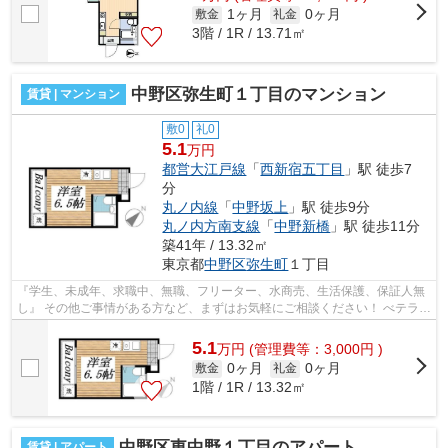
1ヶ月
0ヶ月
敷金
礼金
3階 / 1R / 13.71㎡
中野区弥生町１丁目のマンション
賃貸 | マンション
敷0
礼0
5.1
万円
都営大江戸線
「
西新宿五丁目
」駅 徒歩7
分
丸ノ内線
「
中野坂上
」駅 徒歩9分
丸ノ内方南支線
「
中野新橋
」駅 徒歩11分
築41年 / 13.32㎡
東京都
中野区
弥生町
１丁目
『学生、未成年、求職中、無職、フリーター、水商売、生活保護、保証人無
し』 その他ご事情がある方など、まずはお気軽にご相談ください！ べテラン
スタッフが対応致しますのでご希望...
5.1
万
円
(管理費等：3,000円 )
0ヶ月
0ヶ月
敷金
礼金
1階 / 1R / 13.32㎡
中野区東中野１丁目のアパート
賃貸 | アパート