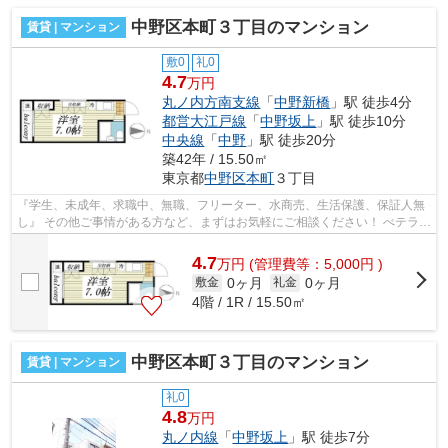
中野区本町３丁目のマンション
賃貸 | マンション
敷0
礼0
4.7
万円
丸ノ内方南支線
「
中野新橋
」駅 徒歩4分
都営大江戸線
「
中野坂上
」駅 徒歩10分
中央線
「
中野
」駅 徒歩20分
築42年 / 15.50㎡
東京都
中野区
本町
３丁目
『学生、未成年、求職中、無職、フリーター、水商売、生活保護、保証人無
し』 その他ご事情がある方など、まずはお気軽にご相談ください！ べテラン
スタッフが対応致しますのでご希望...
4.7
万
円
(管理費等：5,000円 )
0ヶ月
0ヶ月
敷金
礼金
4階 / 1R / 15.50㎡
中野区本町３丁目のマンション
賃貸 | マンション
礼0
4.8
万円
丸ノ内線
「
中野坂上
」駅 徒歩7分