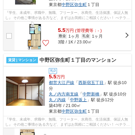
東京都
中野区
弥生町
１丁目
『学生、未成年、求職中、無職、フリーター、水商売、生活保護、保証人無
し』 その他ご事情がある方など、まずはお気軽にご相談ください！ べテラン
スタッフが対応致しますのでご希望...
5.5
万
円
(管理費等：- )
1ヶ月
1ヶ月
敷金
礼金
3階 / 1K / 23.00㎡
中野区弥生町１丁目のマンション
賃貸 | マンション
礼0
5.5
万円
都営大江戸線
「
西新宿五丁目
」駅 徒歩10
分
丸ノ内方南支線
「
中野新橋
」駅 徒歩10分
丸ノ内線
「
中野坂上
」駅 徒歩12分
築43年 / 21.00㎡
東京都
中野区
弥生町
１丁目
『学生、未成年、求職中、無職、フリーター、水商売、生活保護、保証人無
し』 その他ご事情がある方など、まずはお気軽にご相談ください！ べテラン
スタッフが対応致しますのでご希望...