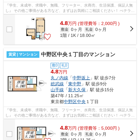
『学生、未成年、求職中、無職、フリーター、水商売、生活保護、保証人無
し』 その他ご事情がある方など、まずはお気軽にご相談ください！ べテラン
スタッフが対応致しますのでご希望...
4.8
万
円
(管理費等：2,000円 )
0ヶ月
0ヶ月
敷金
礼金
1階 / 1K / 18.00㎡
中野区中央１丁目のマンション
賃貸 | マンション
敷0
礼0
4.8
万円
丸ノ内線
「
中野坂上
」駅 徒歩7分
総武線
「
東中野
」駅 徒歩9分
山手線
「
新大久保
」駅 徒歩15分
築47年 / 11.25㎡
東京都
中野区
中央
１丁目
『学生、未成年、求職中、無職、フリーター、水商売、生活保護、保証人無
し』 その他ご事情がある方など、まずはお気軽にご相談ください！ べテラン
スタッフが対応致しますのでご希望...
4.8
万
円
(管理費等：5,000円 )
0ヶ月
0ヶ月
敷金
礼金