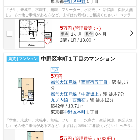
東京都
中野区
中野
１丁目
『学生、未成年、求職中、無職、フリーター、水商売、生活保護、保証人無
し』 その他ご事情がある方など、まずはお気軽にご相談ください！ べテラン
スタッフが対応致しますのでご希望...
5
万
円
(管理費等：- )
1ヶ月
0ヶ月
敷金
礼金
2階 / 1R / 13.00㎡
中野区本町１丁目のマンション
賃貸 | マンション
礼0
5
万円
都営大江戸線
「
西新宿五丁目
」駅 徒歩7
分
都営大江戸線
「
中野坂上
」駅 徒歩7分
丸ノ内線
「
西新宿
」駅 徒歩12分
築42年 / 13.71㎡
東京都
中野区
本町
１丁目
『学生、未成年、求職中、無職、フリーター、水商売、生活保護、保証人無
し』 その他ご事情がある方など、まずはお気軽にご相談ください！ べテラン
スタッフが対応致しますのでご希望...
5
万
円
(管理費等：5,000円 )