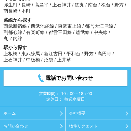
弥生町
/
長崎
/
高島平
/
上石神井
/
徳丸
/
南台
/
桜台
/
野方
/
南長崎
/
本町
路線から探す
西武新宿線
/
西武池袋線
/
東武東上線
/
都営大江戸線
/
副都心線
/
有楽町線
/
都営三田線
/
総武線
/
中央線
/
丸ノ内線
駅から探す
上板橋
/
東武練馬
/
新江古田
/
平和台
/
野方
/
高円寺
/
上石神井
/
中板橋
/
沼袋
/
上井草
電話でお問い合わせ
営業時間：
10：00～18：00
定休日：
毎週水曜日
ホーム
会社概要
お問い合わせ
物件リクエスト