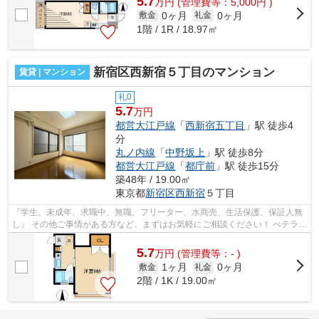
5.7
万
円
(管理費等：5,000円 )
0ヶ月
0ヶ月
敷金
礼金
1階 / 1R / 18.97㎡
新宿区西新宿５丁目のマンション
賃貸 | マンション
礼0
5.7
万円
都営大江戸線
「
西新宿五丁目
」駅 徒歩4
分
丸ノ内線
「
中野坂上
」駅 徒歩8分
都営大江戸線
「
都庁前
」駅 徒歩15分
築48年 / 19.00㎡
東京都
新宿区
西新宿
５丁目
『学生、未成年、求職中、無職、フリーター、水商売、生活保護、保証人無
し』 その他ご事情がある方など、まずはお気軽にご相談ください！ べテラン
スタッフが対応致しますのでご希望...
5.7
万
円
(管理費等：- )
1ヶ月
0ヶ月
敷金
礼金
2階 / 1K / 19.00㎡