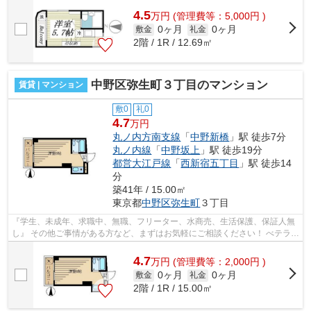
4.5
万
円
(管理費等：5,000円 )
0ヶ月
0ヶ月
敷金
礼金
2階 / 1R / 12.69㎡
中野区弥生町３丁目のマンション
賃貸 | マンション
敷0
礼0
4.7
万円
丸ノ内方南支線
「
中野新橋
」駅 徒歩7分
丸ノ内線
「
中野坂上
」駅 徒歩19分
都営大江戸線
「
西新宿五丁目
」駅 徒歩14
分
築41年 / 15.00㎡
東京都
中野区
弥生町
３丁目
『学生、未成年、求職中、無職、フリーター、水商売、生活保護、保証人無
し』 その他ご事情がある方など、まずはお気軽にご相談ください！ べテラン
スタッフが対応致しますのでご希望...
4.7
万
円
(管理費等：2,000円 )
0ヶ月
0ヶ月
敷金
礼金
2階 / 1R / 15.00㎡