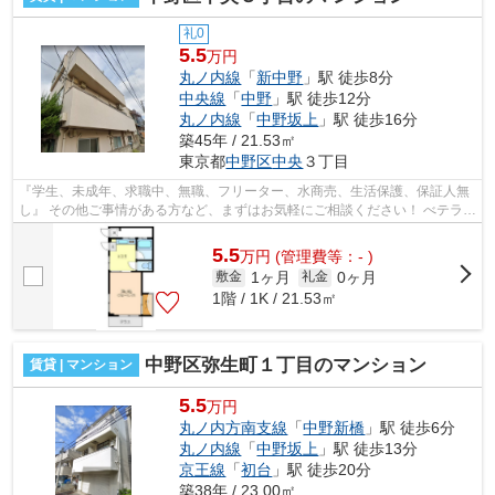
礼0
5.5
万円
丸ノ内線
「
新中野
」駅 徒歩8分
中央線
「
中野
」駅 徒歩12分
丸ノ内線
「
中野坂上
」駅 徒歩16分
築45年 / 21.53㎡
東京都
中野区
中央
３丁目
『学生、未成年、求職中、無職、フリーター、水商売、生活保護、保証人無
し』 その他ご事情がある方など、まずはお気軽にご相談ください！ べテラン
スタッフが対応致しますのでご希望...
5.5
万
円
(管理費等：- )
1ヶ月
0ヶ月
敷金
礼金
1階 / 1K / 21.53㎡
中野区弥生町１丁目のマンション
賃貸 | マンション
5.5
万円
丸ノ内方南支線
「
中野新橋
」駅 徒歩6分
丸ノ内線
「
中野坂上
」駅 徒歩13分
京王線
「
初台
」駅 徒歩20分
築38年 / 23.00㎡