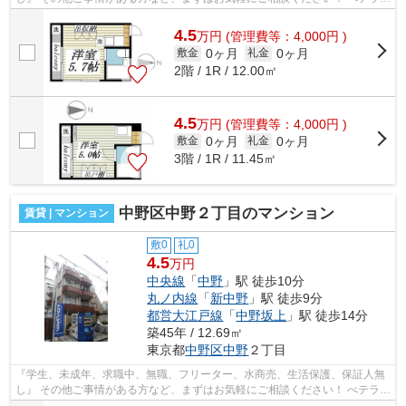
スタッフが対応致しますのでご希望...
4.5
万
円
(管理費等：4,000円 )
0ヶ月
0ヶ月
敷金
礼金
2階 / 1R / 12.00㎡
4.5
万
円
(管理費等：4,000円 )
0ヶ月
0ヶ月
敷金
礼金
3階 / 1R / 11.45㎡
中野区中野２丁目のマンション
賃貸 | マンション
敷0
礼0
4.5
万円
中央線
「
中野
」駅 徒歩10分
丸ノ内線
「
新中野
」駅 徒歩9分
都営大江戸線
「
中野坂上
」駅 徒歩14分
築45年 / 12.69㎡
東京都
中野区
中野
２丁目
『学生、未成年、求職中、無職、フリーター、水商売、生活保護、保証人無
し』 その他ご事情がある方など、まずはお気軽にご相談ください！ べテラン
スタッフが対応致しますのでご希望...