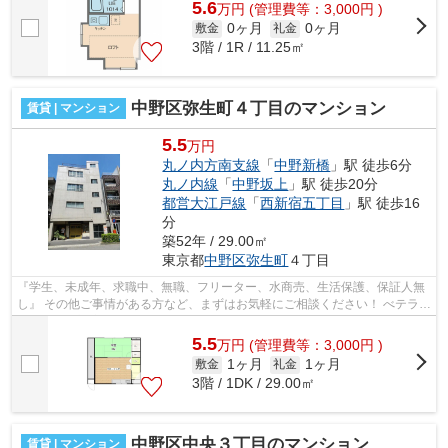
5.6
万
円
(管理費等：3,000円 )
0ヶ月
0ヶ月
敷金
礼金
3階 / 1R / 11.25㎡
中野区弥生町４丁目のマンション
賃貸 | マンション
5.5
万円
丸ノ内方南支線
「
中野新橋
」駅 徒歩6分
丸ノ内線
「
中野坂上
」駅 徒歩20分
都営大江戸線
「
西新宿五丁目
」駅 徒歩16
分
築52年 / 29.00㎡
東京都
中野区
弥生町
４丁目
『学生、未成年、求職中、無職、フリーター、水商売、生活保護、保証人無
し』 その他ご事情がある方など、まずはお気軽にご相談ください！ べテラン
スタッフが対応致しますのでご希望...
5.5
万
円
(管理費等：3,000円 )
1ヶ月
1ヶ月
敷金
礼金
3階 / 1DK / 29.00㎡
中野区中央３丁目のマンション
賃貸 | マンション