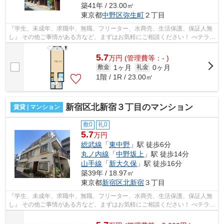
築41年 / 23.00㎡
東京都
中野区
弥生町
２丁目
『学生、未成年、求職中、無職、フリーター、水商売、生活保護、保証人無
し』 その他ご事情がある方など、まずはお気軽にご相談ください！ べテラン
スタッフが対応致しますので必ずご...
5.7
万
円
(管理費等：- )
1ヶ月
0ヶ月
敷金
礼金
1階 / 1R / 23.00㎡
新宿区北新宿３丁目のマンション
賃貸 | マンション
敷0
礼0
5.7
万円
総武線
「
東中野
」駅 徒歩6分
丸ノ内線
「
中野坂上
」駅 徒歩14分
山手線
「
新大久保
」駅 徒歩16分
築39年 / 18.97㎡
東京都
新宿区
北新宿
３丁目
『学生、未成年、求職中、無職、フリーター、水商売、生活保護、保証人無
し』 その他ご事情がある方など、まずはお気軽にご相談ください！ べテラン
スタッフが対応致しますのでご希望...