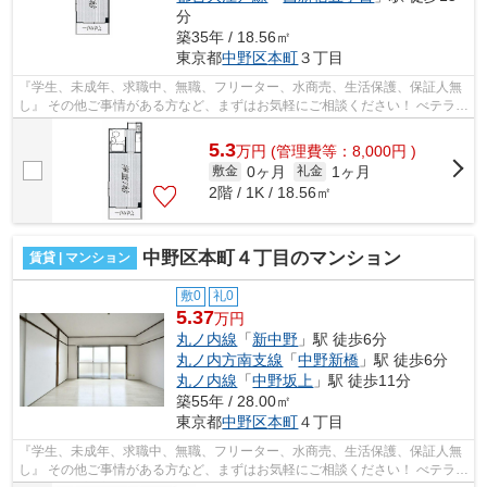
分
築35年 / 18.56㎡
東京都
中野区
本町
３丁目
『学生、未成年、求職中、無職、フリーター、水商売、生活保護、保証人無
し』 その他ご事情がある方など、まずはお気軽にご相談ください！ べテラン
スタッフが対応致しますのでご希望...
5.3
万
円
(管理費等：8,000円 )
0ヶ月
1ヶ月
敷金
礼金
2階 / 1K / 18.56㎡
中野区本町４丁目のマンション
賃貸 | マンション
敷0
礼0
5.37
万円
丸ノ内線
「
新中野
」駅 徒歩6分
丸ノ内方南支線
「
中野新橋
」駅 徒歩6分
丸ノ内線
「
中野坂上
」駅 徒歩11分
築55年 / 28.00㎡
東京都
中野区
本町
４丁目
『学生、未成年、求職中、無職、フリーター、水商売、生活保護、保証人無
し』 その他ご事情がある方など、まずはお気軽にご相談ください！ べテラン