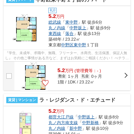
礼0
5.2
万円
総武線
「
東中野
」駅 徒歩6分
丸ノ内線
「
中野坂上
」駅 徒歩9分
東西線
「
落合
」駅 徒歩13分
築48年 / 23.22㎡
東京都
中野区
東中野
１丁目
『学生、未成年、求職中、無職、フリーター、水商売、生活保護、保証人無
し』 その他ご事情がある方など、まずはお気軽にご相談ください！ べテラン
スタッフが対応致しますので必ずご...
5.2
万
円
(管理費等：- )
1ヶ月
0ヶ月
敷金
礼金
1階 / 1DK / 23.22㎡
ラ・レジダンス・ド・エチュード
賃貸 | マンション
5.2
万円
都営大江戸線
「
中野坂上
」駅 徒歩8分
丸ノ内方南支線
「
中野新橋
」駅 徒歩9分
丸ノ内線
「
新中野
」駅 徒歩10分