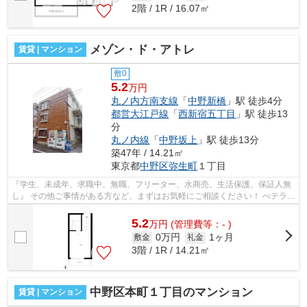
2階 / 1R / 16.07㎡
メゾン・ド・アトレ
賃貸 | マンション
敷0
5.2
万円
丸ノ内方南支線
「
中野新橋
」駅 徒歩4分
都営大江戸線
「
西新宿五丁目
」駅 徒歩13
分
丸ノ内線
「
中野坂上
」駅 徒歩13分
築47年 / 14.21㎡
東京都
中野区
弥生町
１丁目
『学生、未成年、求職中、無職、フリーター、水商売、生活保護、保証人無
し』 その他ご事情がある方など、まずはお気軽にご相談ください！ べテラン
スタッフが対応致しますのでご希望...
5.2
万
円
(管理費等：- )
0万円
1ヶ月
敷金
礼金
3階 / 1R / 14.21㎡
中野区本町１丁目のマンション
賃貸 | マンション