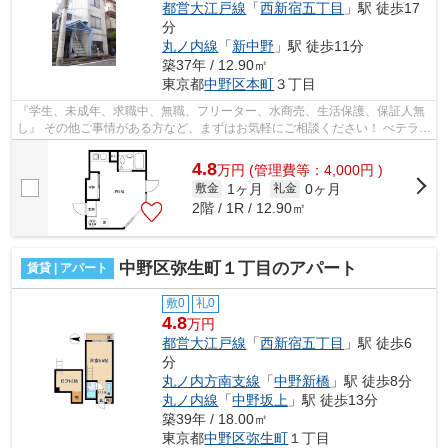
都営大江戸線
「
西新宿五丁目
」駅 徒歩17
分
丸ノ内線
「
新中野
」駅 徒歩11分
築37年 / 12.90㎡
東京都
中野区
本町
３丁目
『学生、未成年、求職中、無職、フリーター、水商売、生活保護、保証人無
し』 その他ご事情がある方など、まずはお気軽にご相談ください！ べテラン
スタッフが対応致しますのでご希望...
4.8
万
円
(管理費等：4,000円 )
1ヶ月
0ヶ月
敷金
礼金
2階 / 1R / 12.90㎡
中野区弥生町１丁目のアパート
賃貸 | アパート
敷0
礼0
4.8
万円
都営大江戸線
「
西新宿五丁目
」駅 徒歩6
分
丸ノ内方南支線
「
中野新橋
」駅 徒歩8分
丸ノ内線
「
中野坂上
」駅 徒歩13分
築39年 / 18.00㎡
東京都
中野区
弥生町
１丁目