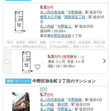
5.5
万円
丸ノ内方南支線
「
中野新橋
」駅 徒歩7分
都営大江戸線
「
西新宿五丁目
」駅 徒歩10
分
丸ノ内線
「
中野坂上
」駅 徒歩10分
築38年 / 20.00㎡
東京都
中野区
弥生町
１丁目
『学生、未成年、求職中、無職、フリーター、水商売、生活保護、保証人無
し』 その他ご事情がある方など、まずはお気軽にご相談ください！ べテラン
スタッフが対応致しますのでご希望...
5.5
万
円
(管理費等：- )
1ヶ月
1ヶ月
敷金
礼金
3階 / 1K / 20.00㎡
中野区弥生町２丁目のマンション
賃貸 | マンション
礼0
5.7
万円
丸ノ内方南支線
「
中野新橋
」駅 徒歩1分
丸ノ内線
「
新中野
」駅 徒歩12分
丸ノ内線
「
中野坂上
」駅 徒歩15分