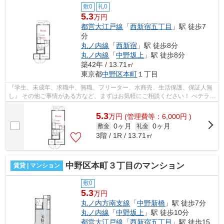
敷0
礼0
5.3
万円
都営大江戸線
「
西新宿五丁目
」駅 徒歩7
分
丸ノ内線
「
西新宿
」駅 徒歩8分
丸ノ内線
「
中野坂上
」駅 徒歩8分
築42年 / 13.71㎡
東京都
中野区
本町
１丁目
『学生、未成年、求職中、無職、フリーター、水商売、生活保護、保証人無
し』 その他ご事情がある方など、まずはお気軽にご相談ください！ べテラン
スタッフが対応致しますのでご希望...
5.3
万
円
(管理費等：6,000円 )
0ヶ月
0ヶ月
敷金
礼金
3階 / 1R / 13.71㎡
中野区本町３丁目のマンション
賃貸 | マンション
敷0
5.3
万円
丸ノ内方南支線
「
中野新橋
」駅 徒歩7分
丸ノ内線
「
中野坂上
」駅 徒歩10分
都営大江戸線
「
西新宿五丁目
」駅 徒歩15