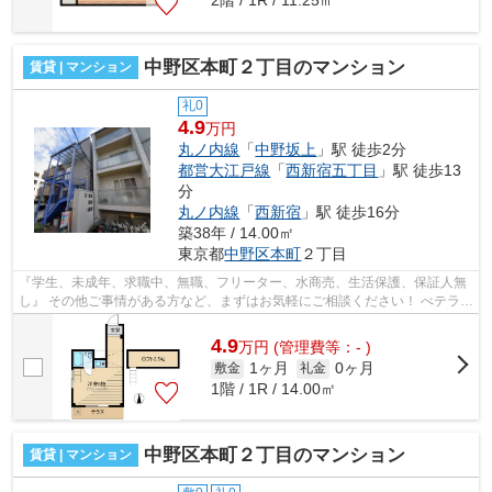
2階 / 1R / 11.25㎡
中野区本町２丁目のマンション
賃貸 | マンション
礼0
4.9
万円
丸ノ内線
「
中野坂上
」駅 徒歩2分
都営大江戸線
「
西新宿五丁目
」駅 徒歩13
分
丸ノ内線
「
西新宿
」駅 徒歩16分
築38年 / 14.00㎡
東京都
中野区
本町
２丁目
『学生、未成年、求職中、無職、フリーター、水商売、生活保護、保証人無
し』 その他ご事情がある方など、まずはお気軽にご相談ください！ べテラン
スタッフが対応致しますのでご希望...
4.9
万
円
(管理費等：- )
1ヶ月
0ヶ月
敷金
礼金
1階 / 1R / 14.00㎡
中野区本町２丁目のマンション
賃貸 | マンション