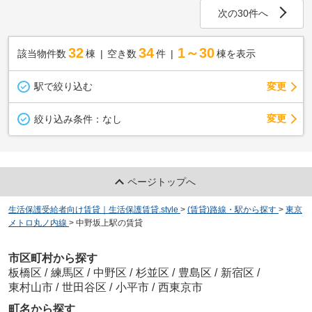
次の30件へ
32
34
1～30
該当物件数
棟
空き数
件
棟を表示
駅で絞り込む
変更
変更
絞り込み条件：
なし
ページトップへ
生活保護受給者向け賃貸｜生活保護賃貸.style
>
(賃貸)路線・駅から探す
>
東京
メトロ丸ノ内線
>
中野坂上駅の賃貸
市区町村から探す
板橋区
/
練馬区
/
中野区
/
杉並区
/
豊島区
/
新宿区
/
東村山市
/
世田谷区
/
小平市
/
西東京市
町名から探す