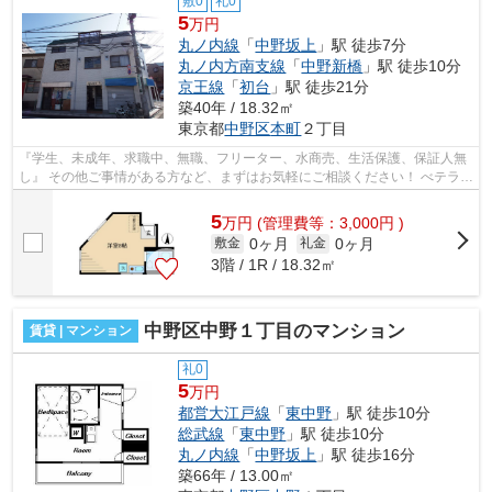
敷0
礼0
5
万円
丸ノ内線
「
中野坂上
」駅 徒歩7分
丸ノ内方南支線
「
中野新橋
」駅 徒歩10分
京王線
「
初台
」駅 徒歩21分
築40年 / 18.32㎡
東京都
中野区
本町
２丁目
『学生、未成年、求職中、無職、フリーター、水商売、生活保護、保証人無
し』 その他ご事情がある方など、まずはお気軽にご相談ください！ べテラン
スタッフが対応致しますのでご希望...
5
万
円
(管理費等：3,000円 )
0ヶ月
0ヶ月
敷金
礼金
3階 / 1R / 18.32㎡
中野区中野１丁目のマンション
賃貸 | マンション
礼0
5
万円
都営大江戸線
「
東中野
」駅 徒歩10分
総武線
「
東中野
」駅 徒歩10分
丸ノ内線
「
中野坂上
」駅 徒歩16分
築66年 / 13.00㎡