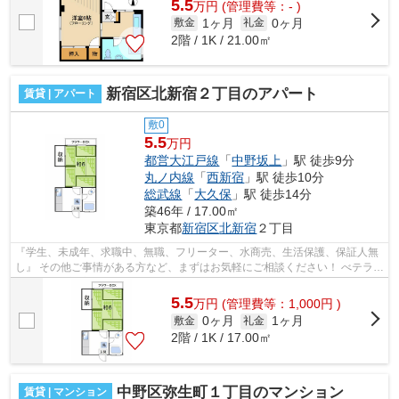
5.5
万
円
(管理費等：- )
1ヶ月
0ヶ月
敷金
礼金
2階 / 1K / 21.00㎡
新宿区北新宿２丁目のアパート
賃貸 | アパート
敷0
5.5
万円
都営大江戸線
「
中野坂上
」駅 徒歩9分
丸ノ内線
「
西新宿
」駅 徒歩10分
総武線
「
大久保
」駅 徒歩14分
築46年 / 17.00㎡
東京都
新宿区
北新宿
２丁目
『学生、未成年、求職中、無職、フリーター、水商売、生活保護、保証人無
し』 その他ご事情がある方など、まずはお気軽にご相談ください！ べテラン
スタッフが対応致しますのでご希望...
5.5
万
円
(管理費等：1,000円 )
0ヶ月
1ヶ月
敷金
礼金
2階 / 1K / 17.00㎡
中野区弥生町１丁目のマンション
賃貸 | マンション