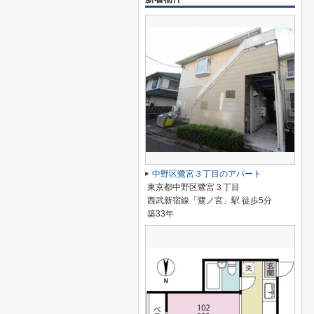
中野区鷺宮３丁目のアパート
東京都中野区鷺宮３丁目
西武新宿線「鷺ノ宮」駅 徒歩5分
築33年