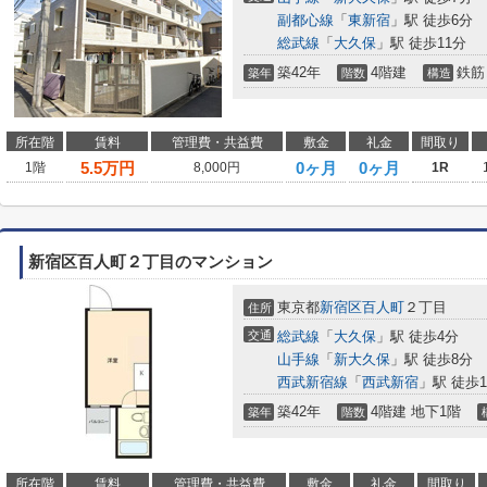
副都心線
「
東新宿
」駅 徒歩6分
総武線
「
大久保
」駅 徒歩11分
築42年
4階建
鉄筋
築年
階数
構造
所在階
賃料
管理費・共益費
敷金
礼金
間取り
5.5
万円
0ヶ月
0ヶ月
1階
8,000円
1R
新宿区百人町２丁目のマンション
東京都
新宿区
百人町
２丁目
住所
交通
総武線
「
大久保
」駅 徒歩4分
山手線
「
新大久保
」駅 徒歩8分
西武新宿線
「
西武新宿
」駅 徒歩1
築42年
4階建 地下1階
築年
階数
所在階
賃料
管理費・共益費
敷金
礼金
間取り