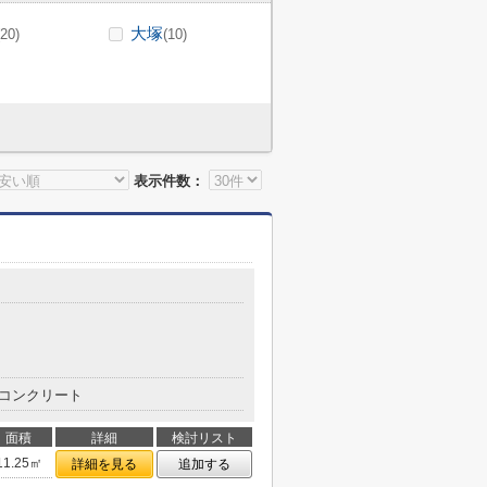
大塚
(20)
(10)
表示件数：
コンクリート
面積
詳細
検討リスト
11.25㎡
詳細を見る
追加する