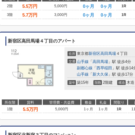
5.5
万円
0ヶ月
0ヶ月
2階
5,000円
1R
5.7
万円
0ヶ月
0ヶ月
3階
3,000円
1R
新宿区高田馬場４丁目のアパート
東京都
新宿区
高田馬場
４丁目
住所
交通
山手線
「
高田馬場
」駅 徒歩4分
副都心線
「
西早稲田
」駅 徒歩14
山手線
「
新大久保
」駅 徒歩17分
築15年
2階建
木造
築年
階数
構造
所在階
賃料
管理費・共益費
敷金
礼金
間取り
5.5
万円
1階
5,000円
1ヶ月
1ヶ月
1R
1