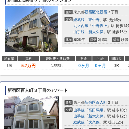
新宿区北新宿３丁目のマンション
東京都
新宿区
北新宿
３丁目
住所
交通
総武線
「
東中野
」駅 徒歩6分
丸ノ内線
「
中野坂上
」駅 徒歩14
山手線
「
新大久保
」駅 徒歩16分
築39年
3階建
鉄骨
築年
階数
構造
所在階
賃料
管理費・共益費
敷金
礼金
間取り
5.7
万円
0ヶ月
0ヶ月
1階
5,000円
1R
新宿区百人町３丁目のアパート
東京都
新宿区
百人町
３丁目
住所
交通
山手線
「
高田馬場
」駅 徒歩10分
山手線
「
新大久保
」駅 徒歩12分
総武線
「
大久保
」駅 徒歩12分