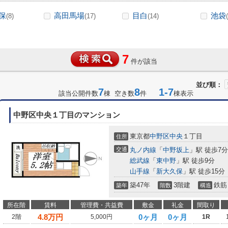
保
高田馬場
目白
池袋
(8)
(17)
(14)
7
件が該当
並び順：
7
8
1-7
該当公開件数
棟 空き数
件
棟表示
中野区中央１丁目のマンション
東京都
中野区
中央
１丁目
住所
交通
丸ノ内線
「
中野坂上
」駅 徒歩7分
総武線
「
東中野
」駅 徒歩9分
山手線
「
新大久保
」駅 徒歩15分
築47年
3階建
鉄筋
築年
階数
構造
所在階
賃料
管理費・共益費
敷金
礼金
間取り
4.8
万円
0ヶ月
0ヶ月
2階
5,000円
1R