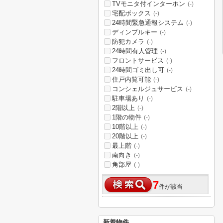
TVモニタ付インターホン
(-)
宅配ボックス
(-)
24時間緊急通報システム
(-)
ディンプルキー
(-)
防犯カメラ
(-)
24時間有人管理
(-)
フロントサービス
(-)
24時間ゴミ出し可
(-)
住戸内覧可能
(-)
コンシェルジュサービス
(-)
駐車場あり
(-)
2階以上
(-)
1階の物件
(-)
10階以上
(-)
20階以上
(-)
最上階
(-)
南向き
(-)
角部屋
(-)
7
件が該当
新着物件