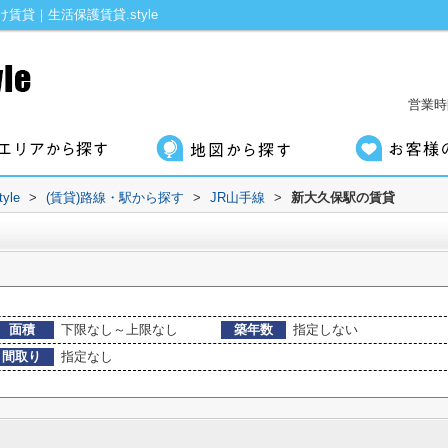
貸｜生活保護賃貸.style
営業時間
le
>
(賃貸)路線・駅から探す
>
JR山手線
>
新大久保駅の賃貸
面積
下限なし～上限なし
築年数
指定しない
間取り
指定なし