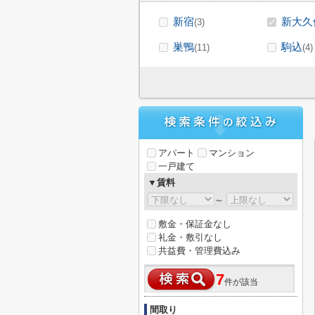
新宿
新大久
(3)
巣鴨
駒込
(11)
(4)
アパート
マンション
一戸建て
▼賃料
～
敷金・保証金なし
礼金・敷引なし
共益費・管理費込み
7
件が該当
間取り