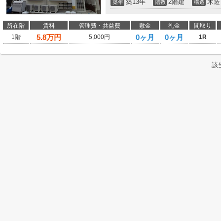
築13年
2階建
木造
築年
階数
構造
所在階
賃料
管理費・共益費
敷金
礼金
間取り
5.8
万円
0ヶ月
0ヶ月
1階
5,000円
1R
該