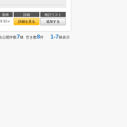
面積
詳細
検討リスト
9.32㎡
詳細を見る
追加する
7
8
1-7
当公開件数
棟 空き数
件
棟表示