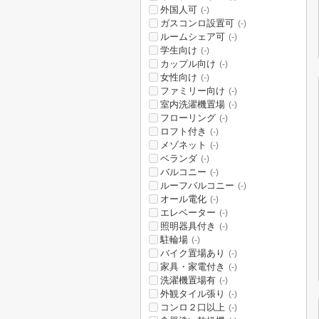
外国人可
(-)
ガスコンロ設置可
(-)
ルームシェア可
(-)
学生向け
(-)
カップル向け
(-)
女性向け
(-)
ファミリー向け
(-)
室内洗濯機置場
(-)
フローリング
(-)
ロフト付き
(-)
メゾネット
(-)
ベランダ
(-)
バルコニー
(-)
ルーフバルコニー
(-)
オール電化
(-)
エレベーター
(-)
照明器具付き
(-)
駐輪場
(-)
バイク置場あり
(-)
家具・家電付き
(-)
洗濯機置場有
(-)
外観タイル張り
(-)
コンロ２口以上
(-)