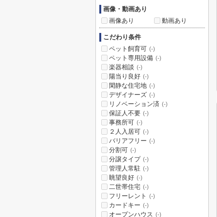
画像・動画あり
画像あり
動画あり
こだわり条件
ペット飼育可
(-)
ペット専用設備
(-)
楽器相談
(-)
陽当り良好
(-)
閑静な住宅地
(-)
デザイナーズ
(-)
リノベーション済
(-)
保証人不要
(-)
事務所可
(-)
２人入居可
(-)
バリアフリー
(-)
分割可
(-)
分譲タイプ
(-)
管理人常駐
(-)
眺望良好
(-)
二世帯住宅
(-)
フリーレント
(-)
カードキー
(-)
オープンハウス
(-)