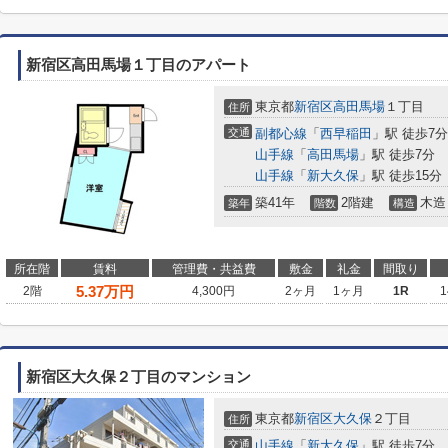
新宿区高田馬場１丁目のアパート
東京都
新宿区
高田馬場
１丁目
住所
交通
副都心線
「
西早稲田
」駅 徒歩7分
山手線
「
高田馬場
」駅 徒歩7分
山手線
「
新大久保
」駅 徒歩15分
築41年
2階建
木造
築年
階数
構造
所在階
賃料
管理費・共益費
敷金
礼金
間取り
5.37
万円
2階
4,300円
2ヶ月
1ヶ月
1R
1
新宿区大久保２丁目のマンション
東京都
新宿区
大久保
２丁目
住所
交通
山手線
「
新大久保
」駅 徒歩7分