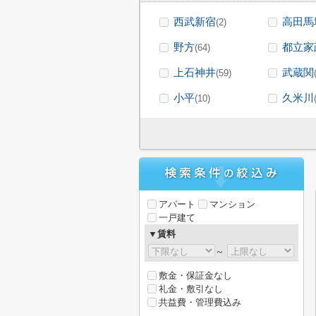
西武新宿
高田馬
(2)
野方
都立家
(64)
上石神井
武蔵関
(59)
小平
久米川
(10)
アパート
マンション
一戸建て
▼賃料
～
敷金・保証金なし
礼金・敷引なし
共益費・管理費込み