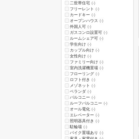
二世帯住宅
(-)
フリーレント
(-)
カードキー
(-)
オープンハウス
(-)
外国人可
(-)
ガスコンロ設置可
(-)
ルームシェア可
(-)
学生向け
(-)
カップル向け
(-)
女性向け
(-)
ファミリー向け
(-)
室内洗濯機置場
(-)
フローリング
(-)
ロフト付き
(-)
メゾネット
(-)
ベランダ
(-)
バルコニー
(-)
ルーフバルコニー
(-)
オール電化
(-)
エレベーター
(-)
照明器具付き
(-)
駐輪場
(-)
バイク置場あり
(-)
家具・家電付き
(-)