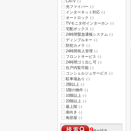
CATV
(-)
光ファイバー
(-)
インターネット対応
(-)
オートロック
(-)
TVモニタ付インターホン
(-)
宅配ボックス
(-)
24時間緊急通報システム
(-)
ディンプルキー
(-)
防犯カメラ
(-)
24時間有人管理
(-)
フロントサービス
(-)
24時間ゴミ出し可
(-)
住戸内覧可能
(-)
コンシェルジュサービス
(-)
駐車場あり
(-)
2階以上
(-)
1階の物件
(-)
10階以上
(-)
20階以上
(-)
最上階
(-)
南向き
(-)
角部屋
(-)
9
件が該当