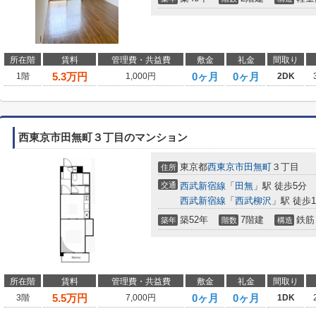
所在階
賃料
管理費・共益費
敷金
礼金
間取り
5.3
万円
0ヶ月
0ヶ月
1階
1,000円
2DK
西東京市田無町３丁目のマンション
東京都
西東京市
田無町
３丁目
住所
交通
西武新宿線
「
田無
」駅 徒歩5分
西武新宿線
「
西武柳沢
」駅 徒歩1
築52年
7階建
鉄筋
築年
階数
構造
所在階
賃料
管理費・共益費
敷金
礼金
間取り
5.5
万円
0ヶ月
0ヶ月
3階
7,000円
1DK