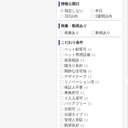
情報公開日
指定しない
本日
3日以内
1週間以内
画像・動画あり
画像あり
動画あり
こだわり条件
ペット飼育可
(-)
ペット専用設備
(-)
楽器相談
(-)
陽当り良好
(-)
閑静な住宅地
(-)
デザイナーズ
(-)
リノベーション済
(-)
保証人不要
(-)
事務所可
(-)
２人入居可
(-)
バリアフリー
(-)
分割可
(-)
分譲タイプ
(-)
管理人常駐
(-)
眺望良好
(-)