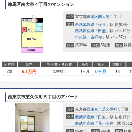
練馬区南大泉４丁目のマンション
東京都
練馬区
南大泉
４丁目
住所
交通
西武池袋線
「
保谷
」駅 徒歩3分
西武新宿線
「
田無
」駅 バス19分
中央線
「
吉祥寺
」駅 バス37分 
築32年
3階建
鉄骨
築年
階数
構造
所在階
賃料
管理費・共益費
敷金
礼金
間取り
5.1
万円
0ヶ月
2階
2,000円
1ヶ月
1K
1
西東京市芝久保町５丁目のアパート
東京都
西東京市
芝久保町
５丁目
住所
交通
西武新宿線
「
田無
」駅 徒歩17分
西武新宿線
「
花小金井
」駅 徒歩2
築40年
2階建
軽量
築年
階数
構造