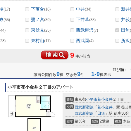
場
下落合
中井
新井
(17)
(16)
(34)
政
鷺ノ宮
下井草
井荻
(55)
(39)
(38)
東伏見
西武柳沢
田無
(44)
(25)
(7)
東村山
西武園
所沢
(28)
(17)
(4)
9
件が該当
並び順：
9
9
1-9
該当公開件数
棟 空き数
件
棟表示
小平市花小金井２丁目のアパート
東京都
小平市
花小金井
２丁目
住所
交通
西武新宿線
「
花小金井
」駅 徒歩
西武新宿線
「
田無
」駅 徒歩30分
築35年
2階建
木造
築年
階数
構造