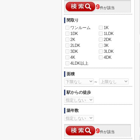
9
件が該当
間取り
ワンルーム
1K
1DK
1LDK
2K
2DK
2LDK
3K
3DK
3LDK
4K
4DK
4LDK以上
面積
～
駅からの徒歩
築年数
9
件が該当