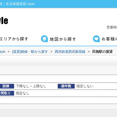
生活保護賃貸.style
営業時間
le
>
(賃貸)路線・駅から探す
>
西武鉄道西武新宿線
>
田無駅の賃貸
面積
下限なし～上限なし
築年数
指定しない
間取り
指定なし