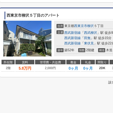
西東京市柳沢５丁目のアパート
東京都
西東京市
柳沢
５丁目
住所
交通
西武新宿線
「
西武柳沢
」駅 徒歩
西武新宿線
「
田無
」駅 徒歩15分
西武新宿線
「
東伏見
」駅 徒歩22
築52年
2階建
木造
築年
階数
構造
所在階
賃料
管理費・共益費
敷金
礼金
間取り
5.8
万円
0ヶ月
0ヶ月
2階
2,000円
2DK
該