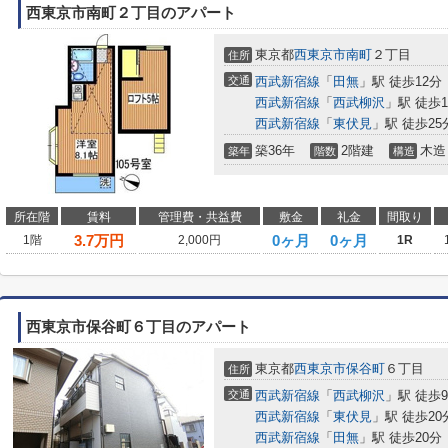
西東京市南町２丁目のアパート
東京都
西東京市
南町
２丁目
住所
交通
西武新宿線
「
田無
」駅 徒歩12分
西武新宿線
「
西武柳沢
」駅 徒歩1
西武新宿線
「
東伏見
」駅 徒歩25
築36年
2階建
木造
築年
階数
構造
所在階
賃料
管理費・共益費
敷金
礼金
間取り
3.7
万円
0ヶ月
0ヶ月
1階
2,000円
1R
西東京市保谷町６丁目のアパート
東京都
西東京市
保谷町
６丁目
住所
交通
西武新宿線
「
西武柳沢
」駅 徒歩
西武新宿線
「
東伏見
」駅 徒歩20
西武新宿線
「
田無
」駅 徒歩20分