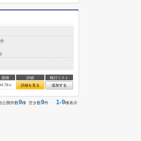
9分
分
面積
詳細
検討リスト
34.78㎡
詳細を見る
追加する
9
9
1-9
当公開件数
棟 空き数
件
棟表示