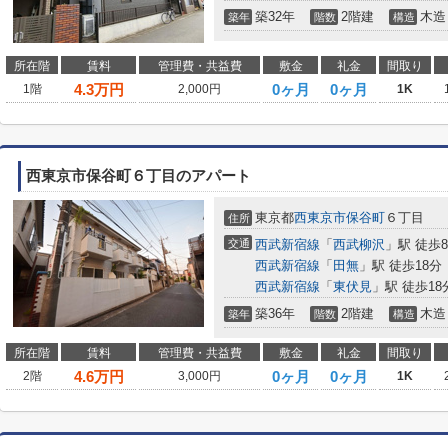
築32年
2階建
木造
築年
階数
構造
所在階
賃料
管理費・共益費
敷金
礼金
間取り
4.3
万円
0ヶ月
0ヶ月
1階
2,000円
1K
西東京市保谷町６丁目のアパート
東京都
西東京市
保谷町
６丁目
住所
交通
西武新宿線
「
西武柳沢
」駅 徒歩
西武新宿線
「
田無
」駅 徒歩18分
西武新宿線
「
東伏見
」駅 徒歩18
築36年
2階建
木造
築年
階数
構造
所在階
賃料
管理費・共益費
敷金
礼金
間取り
4.6
万円
0ヶ月
0ヶ月
2階
3,000円
1K