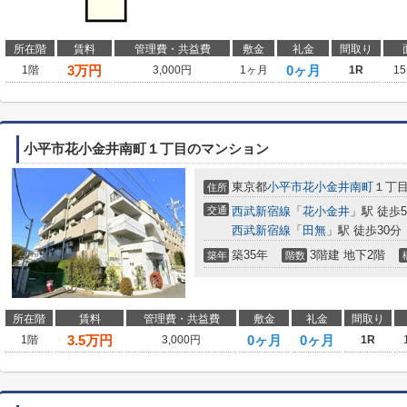
所在階
賃料
管理費・共益費
敷金
礼金
間取り
3
万円
0ヶ月
1階
3,000円
1ヶ月
1R
15
小平市花小金井南町１丁目のマンション
東京都
小平市
花小金井南町
１丁
住所
交通
西武新宿線
「
花小金井
」駅 徒歩
西武新宿線
「
田無
」駅 徒歩30分
築35年
3階建 地下2階
築年
階数
所在階
賃料
管理費・共益費
敷金
礼金
間取り
3.5
万円
0ヶ月
0ヶ月
1階
3,000円
1R