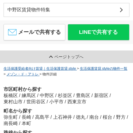
中野区賃貸物件特集
メールで共有する
LINEで共有する
ページトップへ
生活保護受給者向け賃貸｜生活保護賃貸.style
>
生活保護賃貸.styleの物件一覧
>
メゾン・ド・アトレ
>
物件詳細
市区町村から探す
板橋区
/
練馬区
/
中野区
/
杉並区
/
豊島区
/
新宿区
/
東村山市
/
世田谷区
/
小平市
/
西東京市
町名から探す
弥生町
/
長崎
/
高島平
/
上石神井
/
徳丸
/
南台
/
桜台
/
野方
/
南長崎
/
本町
路線から探す