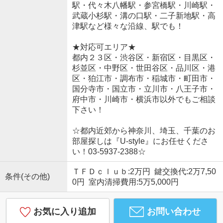
駅・代々木八幡駅・参宮橋駅・川崎駅・
武蔵小杉駅・溝の口駅・二子新地駅・高
津駅など様々な沿線、駅でも！
★対応可エリア★
都内２３区・渋谷区・新宿区・目黒区・
杉並区・中野区・世田谷区・品川区・港
区・狛江市・調布市・稲城市・町田市・
国分寺市・国立市・立川市・八王子市・
府中市・川崎市・横浜市以外でもご相談
下さい！
☆都内近郊から神奈川、埼玉、千葉のお
部屋探しは『U-style』にお任せくださ
い！03-5937-2388☆
ＴＦＤｃｌｕｂ:2万円 鍵交換代:2万7,50
条件(その他)
0円 室内清掃費用:5万5,000円
お気に入り追加
お問い合わせ