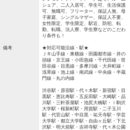
シェア、二人入居可、学生可、生活保護
可、無職可、フリーター、保証人無、母
子家庭、シングルマザー、保証人不要、
女性限定、学生限定、駅近、防犯、転
勤、転職、法人寮、学生寮などのこだわ
り条件も！
備考
★対応可能沿線・駅★
ＪＲ山手線・東横線・田園都市線・井の
頭線・京王線・小田急線・千代田線・世
田谷線・目黒線・多摩川線・大井町線・
浅草線・池上線・南武線・中央線・半蔵
門線・丸の内線
渋谷駅・原宿駅・代々木駅・新宿駅・目
黒駅・恵比寿駅・五反田駅・大崎駅・品
川駅・三軒茶屋駅・池尻大橋駅・ｌ駒沢
大学駅・桜新町駅・用賀駅・二子玉川
駅・代官山駅・中目黒・祐天寺駅・学芸
大学駅・都立大学駅・自由ヶ丘駅・下北
沢駅・明大前駅・吉祥寺駅・代々木公園