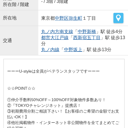
- / 3階 / 3階建
所在階 / 階建
所在地
東京都
中野区
弥生町
１丁目
丸ノ内方南支線
「
中野新橋
」駅 徒歩4分
都営大江戸線
「
西新宿五丁目
」駅 徒歩13
交通
分
丸ノ内線
「
中野坂上
」駅 徒歩13分
ーーーU-styleは全員がベテランスタッフですーーー
☆☆POINT☆☆
①仲介手数料50%OFF～100%OFF対象物件多数あり！
②『TOKYOチャレンジネット』提携店！
③初期費用分割ご相談下さい！【お客様のご希望の金額でお支
払いOK！】
④他社掲載物件・インターネット非公開物件を全てまとめてご