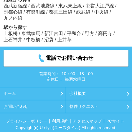
西武新宿線
/
西武池袋線
/
東武東上線
/
都営大江戸線
/
副都心線
/
有楽町線
/
都営三田線
/
総武線
/
中央線
/
丸ノ内線
駅から探す
上板橋
/
東武練馬
/
新江古田
/
平和台
/
野方
/
高円寺
/
上石神井
/
中板橋
/
沼袋
/
上井草
電話でお問い合わせ
営業時間：
10：00～18：00
定休日：
毎週水曜日
ホーム
会社概要
お問い合わせ
物件リクエスト
プライバシーポリシー
利用規約
アクセスマップ
PCサイト
Copyright(c) U-style(ユースタイル) All rights reserved.