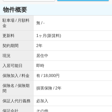
物件概要
駐車場 / 月額料
無 / -
金
更新料
1ヶ月(新賃料)
契約期間
2年
現況
居住中
入居可能日
即時
保険加入 / 料金
有 / 18,000円
保険名 / 保険期
損害保険 / 2年
間
保証人代行義務
必加入
保証会社
その他