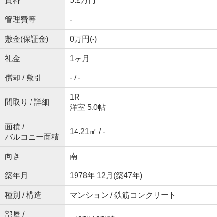
賃料
5.2万円
管理費等
-
敷金(保証金)
0万円(-)
礼金
1ヶ月
償却 / 敷引
- / -
1R
間取り / 詳細
洋室 5.0帖
面積 /
14.21㎡ / -
バルコニー面積
向き
南
築年月
1978年 12月(築47年)
種別 / 構造
マンション / 鉄筋コンクリート
部屋 /