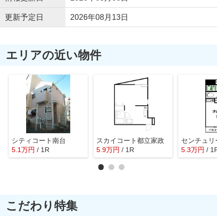
更新予定日
2026年08月13日
エリアの近い物件
シティコート南台
スカイコート都立家政
センチュリ
5.1
万
円
/ 1R
5.9
万
円
/ 1R
5.3
万
円
/ 1
こだわり特集