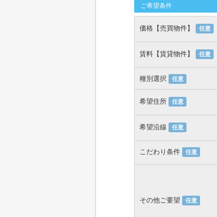
ご希望条件
価格【売買物件】
任意
賃料【賃貸物件】
任意
種別選択
任意
希望住所
任意
希望沿線
任意
こだわり条件
任意
その他ご要望
任意