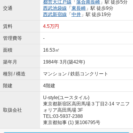
都営大江戸線
「
落合南長崎
」駅 徒歩5分
交通
西武池袋線
「
東長崎
」駅 徒歩9分
西武新宿線
「
中井
」駅 徒歩19分
賃料
4.5万円
管理費等
-
面積
16.53㎡
築年月
1984年 3月(築42年)
種別 / 構造
マンション / 鉄筋コンクリート
階建
4階建
U-style(ユースタイル)
東京都新宿区高田馬場３丁目2-14 マニフ
取扱会社
ォリア高田馬場 3F
TEL:03-5937-2388
東京都知事 (1) 第106795号