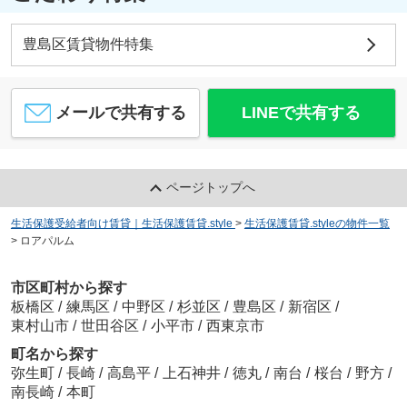
豊島区賃貸物件特集
メールで共有する
LINEで共有する
ページトップへ
生活保護受給者向け賃貸｜生活保護賃貸.style
>
生活保護賃貸.styleの物件一覧
>
ロアパルム
市区町村から探す
板橋区
/
練馬区
/
中野区
/
杉並区
/
豊島区
/
新宿区
/
東村山市
/
世田谷区
/
小平市
/
西東京市
町名から探す
弥生町
/
長崎
/
高島平
/
上石神井
/
徳丸
/
南台
/
桜台
/
野方
/
南長崎
/
本町