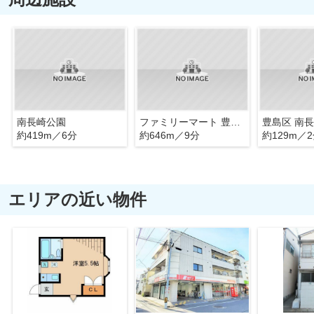
南長崎公園
ファミリーマート 豊島長崎三丁目店
約419m／6分
約646m／9分
約129m／
エリアの近い物件