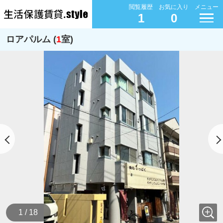
閲覧履歴
お気に入り
メニュー
1
0
ロアパルム (
1
室)
1 / 18