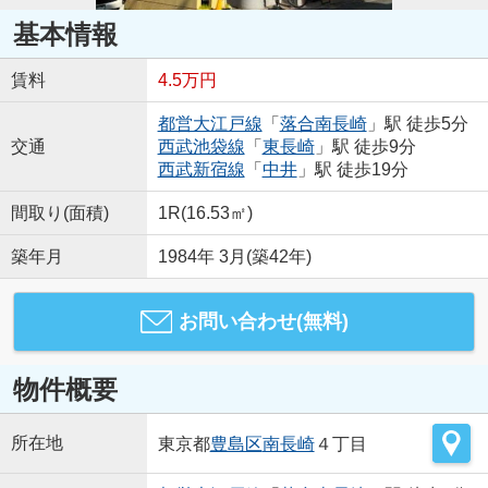
基本情報
賃料
4.5万円
都営大江戸線
「
落合南長崎
」駅 徒歩5分
交通
西武池袋線
「
東長崎
」駅 徒歩9分
西武新宿線
「
中井
」駅 徒歩19分
間取り(面積)
1R(16.53㎡)
築年月
1984年 3月(築42年)
お問い合わせ(無料)
物件概要
所在地
東京都
豊島区
南長崎
４丁目