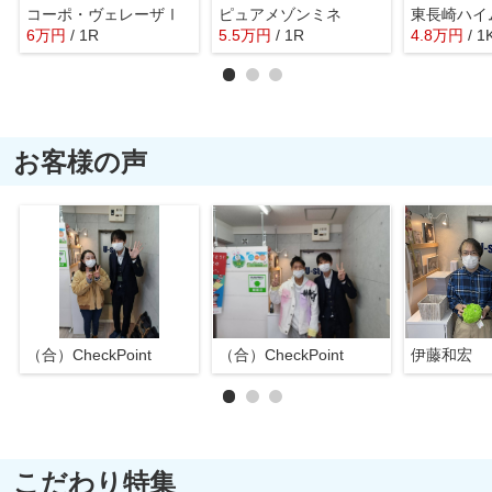
コーポ・ヴェレーザⅠ
ピュアメゾンミネ
東長崎ハイ
6
万
円
/ 1R
5.5
万
円
/ 1R
4.8
万
円
/ 1
お客様の声
（合）CheckPoint
（合）CheckPoint
伊藤和宏
こだわり特集