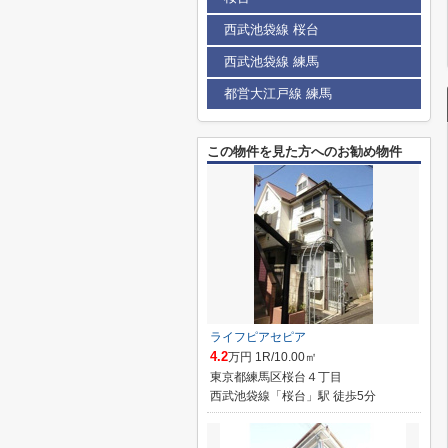
西武池袋線 桜台
西武池袋線 練馬
都営大江戸線 練馬
この物件を見た方へのお勧め物件
ライフピアセピア
4.2
万円 1R/10.00㎡
東京都練馬区桜台４丁目
西武池袋線「桜台」駅 徒歩5分