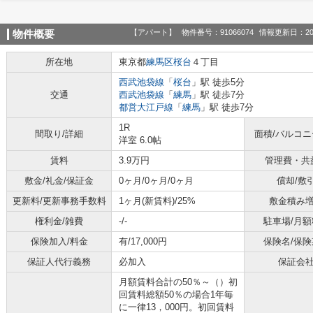
【アパート】
物件番号：91066074
情報更新日：20
物件概要
所在地
東京都
練馬区
桜台
４丁目
西武池袋線
「
桜台
」駅 徒歩5分
交通
西武池袋線
「
練馬
」駅 徒歩7分
都営大江戸線
「
練馬
」駅 徒歩7分
1R
間取り/詳細
面積/バルコ
洋室 6.0帖
賃料
3.9万円
管理費・共
敷金/礼金/保証金
0ヶ月/0ヶ月/0ヶ月
償却/敷
更新料/更新事務手数料
1ヶ月(新賃料)/25%
敷金積み
権利金/雑費
-/-
駐車場/月額
保険加入/料金
有/17,000円
保険名/保険
保証人代行義務
必加入
保証会
月額賃料合計の50％～（）初
回賃料総額50％の場合1年毎
に一律13，000円。初回賃料