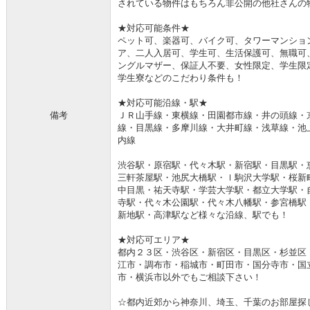
されている物件はもちろん非公開の他社さんの
★対応可能条件★
ペット可、楽器可、バイク可、タワーマンショ
ア、二人入居可、学生可、生活保護可、無職可
ングルマザー、保証人不要、女性限定、学生限
学生寮などのこだわり条件も！
★対応可能沿線・駅★
備考
ＪＲ山手線・東横線・田園都市線・井の頭線・
線・目黒線・多摩川線・大井町線・浅草線・池
内線
渋谷駅・原宿駅・代々木駅・新宿駅・目黒駅・
三軒茶屋駅・池尻大橋駅・ｌ駒沢大学駅・桜新
中目黒・祐天寺駅・学芸大学駅・都立大学駅・
寺駅・代々木公園駅・代々木八幡駅・参宮橋駅
新地駅・高津駅など様々な沿線、駅でも！
★対応可エリア★
都内２３区・渋谷区・新宿区・目黒区・杉並区
江市・調布市・稲城市・町田市・国分寺市・国
市・横浜市以外でもご相談下さい！
☆都内近郊から神奈川、埼玉、千葉のお部屋探しは『