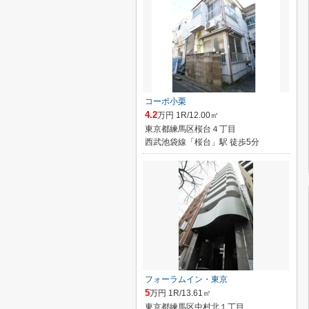
コーポ小栗
4.2
万円 1R/12.00㎡
東京都練馬区桜台４丁目
西武池袋線「桜台」駅 徒歩5分
フォーラムイン・東京
5
万円 1R/13.61㎡
東京都練馬区中村北１丁目