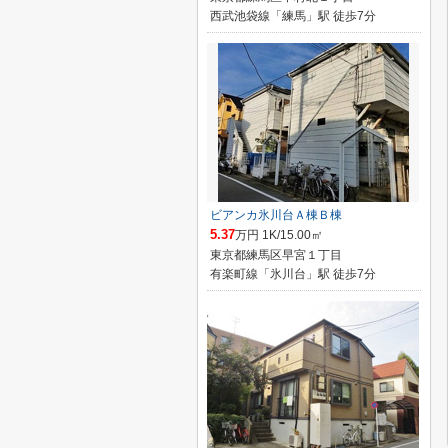
西武池袋線「練馬」駅 徒歩7分
ビアンカ氷川台Ａ棟Ｂ棟
5.37
万円 1K/15.00㎡
東京都練馬区早宮１丁目
有楽町線「氷川台」駅 徒歩7分