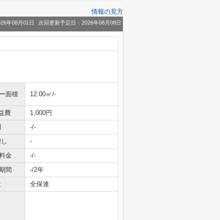
情報の見方
26年08月01日
次回更新予定日：2026年08月08日
ニー面積
12.00㎡/-
益費
1,000円
引
-/-
増し
-
料金
-/-
期間
-/2年
社
全保連