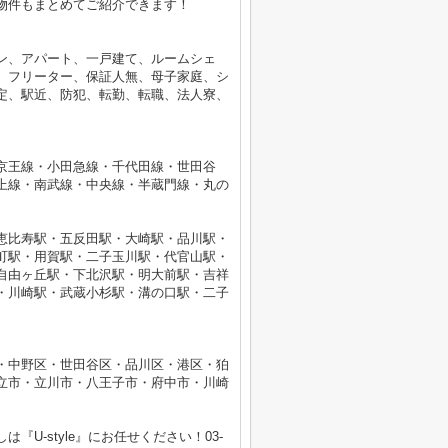
物件もまとめてご紹介できます！
ン、アパート、一戸建て、ルームシェ
、フリーター、保証人無、母子家庭、シ
定、駅近、防犯、転勤、転職、法人寮、
京王線・小田急線・千代田線・世田谷
上線・南武線・中央線・半蔵門線・丸の
恵比寿駅・五反田駅・大崎駅・品川駅・
町駅・用賀駅・二子玉川駅・代官山駅・
自由ヶ丘駅・下北沢駅・明大前駅・吉祥
・川崎駅・武蔵小杉駅・溝の口駅・二子
・中野区・世田谷区・品川区・港区・狛
立市・立川市・八王子市・府中市・川崎
U-style』にお任せください！03-