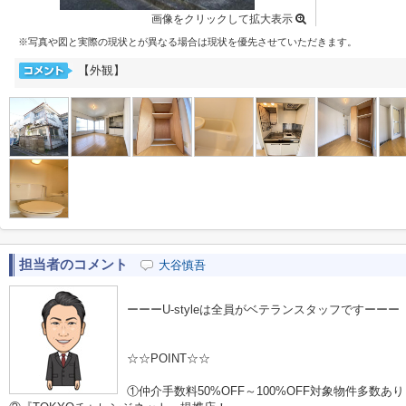
画像をクリックして拡大表示
※写真や図と実際の現状とが異なる場合は現状を優先させていただきます。
【外観】
担当者のコメント
大谷慎吾
ーーーU-styleは全員がベテランスタッフですーーー
☆☆POINT☆☆
①仲介手数料50%OFF～100%OFF対象物件多数あり