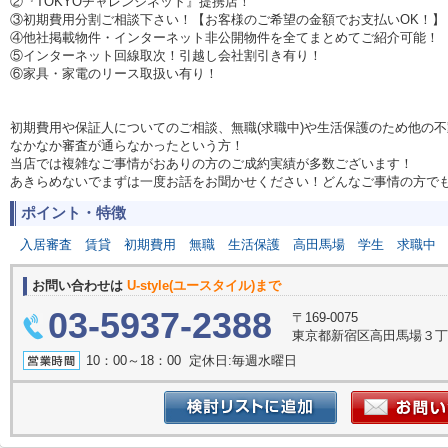
②『TOKYOチャレンジネット』提携店！
③初期費用分割ご相談下さい！【お客様のご希望の金額でお支払いOK！】
④他社掲載物件・インターネット非公開物件を全てまとめてご紹介可能！
⑤インターネット回線取次！引越し会社割引き有り！
⑥家具・家電のリース取扱い有り！
初期費用や保証人についてのご相談、無職(求職中)や生活保護のため他の
なかなか審査が通らなかったという方！
当店では複雑なご事情がおありの方のご成約実績が多数ございます！
あきらめないでまずは一度お話をお聞かせください！どんなご事情の方で
ポイント・特徴
入居審査
賃貸
初期費用
無職
生活保護
高田馬場
学生
求職中
お問い合わせは
U-style(ユースタイル)まで
03-5937-2388
〒169-0075
東京都新宿区高田馬場３丁目
10：00～18：00 定休日:毎週水曜日