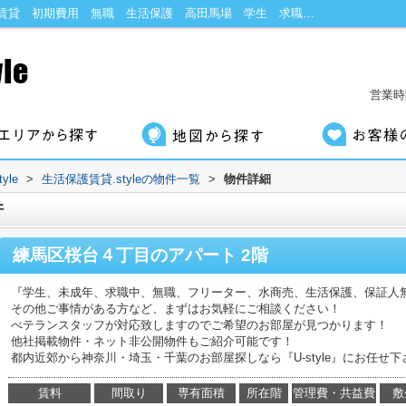
練馬区桜台４丁目の賃貸物件｜入居審査 賃貸 初期費用 無職 生活保護 高田馬場 学生 求職中 休職中 保証人不要 ｜生活保護受給者向け賃貸｜生活保護賃貸.style
営業時間
le
>
生活保護賃貸.styleの物件一覧
>
物件詳細
件
練馬区桜台４丁目のアパート 2階
『学生、未成年、求職中、無職、フリーター、水商売、生活保護、保証人
その他ご事情がある方など、まずはお気軽にご相談ください！
べテランスタッフが対応致しますのでご希望のお部屋が見つかります！
他社掲載物件・ネット非公開物件もご紹介可能です！
都内近郊から神奈川・埼玉・千葉のお部屋探しなら『U-style』にお任せ下
賃料
間取り
専有面積
所在階
管理費・共益費
敷