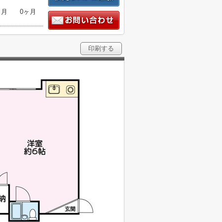
ヶ月
0ヶ月
印刷する