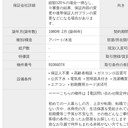
総額120％の場合一律なし。
保証会社詳細
向き
※審査の結果、保証内容の変
更や連帯保証人付プランの変
更などになる場合がありま
す。
築年月(築年数)
1980年 2月 (築46年)
契約期
種別/構造
アパート/木造
部屋/所在階
総戸数
-
現況/入居可
特優賃
-
取引態様/賃
物件番号
91066074
取引条件の有
保証人不要
高齢者相談
ガスコンロ設置可
公共下水
電気有
照明器具付き
洗濯機置
設備条件
エアコン
初期費用カード決済可
ーーーこちらの物件は【電話問い合わせ限定仲
初めての一人暮らしの方、上京や転勤、転職で
ない方や、水商売の方、生活保護を受給されて
初期費等ご予算が不安な方、その他どんなご事
客様の条件に合ったお部屋をお探しいたします
急なお引越で何件もまわる余裕がない方でもご