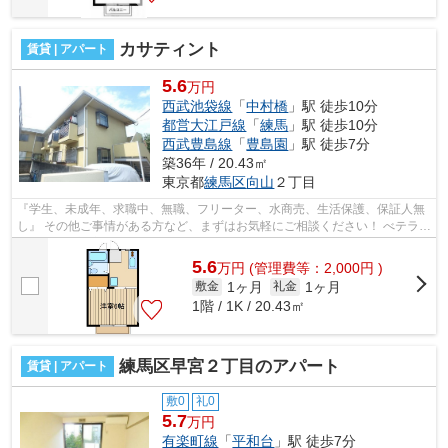
カサティント
賃貸 | アパート
5.6
万円
西武池袋線
「
中村橋
」駅 徒歩10分
都営大江戸線
「
練馬
」駅 徒歩10分
西武豊島線
「
豊島園
」駅 徒歩7分
築36年 / 20.43㎡
東京都
練馬区
向山
２丁目
『学生、未成年、求職中、無職、フリーター、水商売、生活保護、保証人無
し』 その他ご事情がある方など、まずはお気軽にご相談ください！ べテラン
スタッフが対応致しますのでご希望...
5.6
万
円
(管理費等：2,000円 )
1ヶ月
1ヶ月
敷金
礼金
1階 / 1K / 20.43㎡
練馬区早宮２丁目のアパート
賃貸 | アパート
敷0
礼0
5.7
万円
有楽町線
「
平和台
」駅 徒歩7分