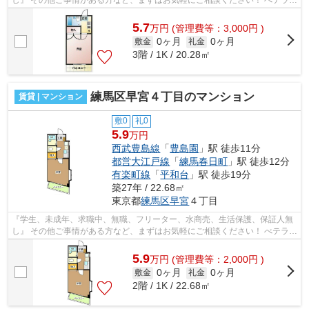
スタッフが対応致しますのでご希望...
5.7
万
円
(管理費等：3,000円 )
0ヶ月
0ヶ月
敷金
礼金
3階 / 1K / 20.28㎡
練馬区早宮４丁目のマンション
賃貸 | マンション
敷0
礼0
5.9
万円
西武豊島線
「
豊島園
」駅 徒歩11分
都営大江戸線
「
練馬春日町
」駅 徒歩12分
有楽町線
「
平和台
」駅 徒歩19分
築27年 / 22.68㎡
東京都
練馬区
早宮
４丁目
『学生、未成年、求職中、無職、フリーター、水商売、生活保護、保証人無
し』 その他ご事情がある方など、まずはお気軽にご相談ください！ べテラン
スタッフが対応致しますのでご希望...
5.9
万
円
(管理費等：2,000円 )
0ヶ月
0ヶ月
敷金
礼金
2階 / 1K / 22.68㎡