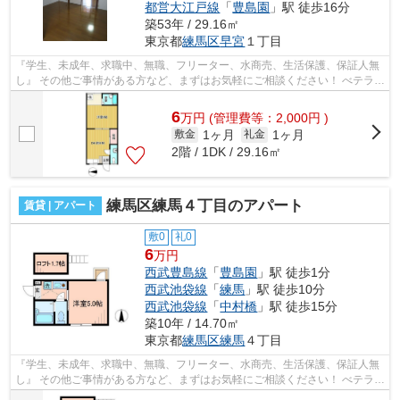
都営大江戸線
「
豊島園
」駅 徒歩16分
築53年 / 29.16㎡
東京都
練馬区
早宮
１丁目
『学生、未成年、求職中、無職、フリーター、水商売、生活保護、保証人無
し』 その他ご事情がある方など、まずはお気軽にご相談ください！ べテラン
スタッフが対応致しますのでご希望...
6
万
円
(管理費等：2,000円 )
1ヶ月
1ヶ月
敷金
礼金
2階 / 1DK / 29.16㎡
練馬区練馬４丁目のアパート
賃貸 | アパート
敷0
礼0
6
万円
西武豊島線
「
豊島園
」駅 徒歩1分
西武池袋線
「
練馬
」駅 徒歩10分
西武池袋線
「
中村橋
」駅 徒歩15分
築10年 / 14.70㎡
東京都
練馬区
練馬
４丁目
『学生、未成年、求職中、無職、フリーター、水商売、生活保護、保証人無
し』 その他ご事情がある方など、まずはお気軽にご相談ください！ べテラン
スタッフが対応致しますのでご希望...