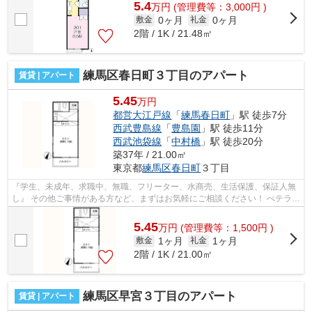
5.4
万
円
(管理費等：3,000円 )
0ヶ月
0ヶ月
敷金
礼金
2階 / 1K / 21.48㎡
練馬区春日町３丁目のアパート
賃貸 | アパート
5.45
万円
都営大江戸線
「
練馬春日町
」駅 徒歩7分
西武豊島線
「
豊島園
」駅 徒歩11分
西武池袋線
「
中村橋
」駅 徒歩20分
築37年 / 21.00㎡
東京都
練馬区
春日町
３丁目
『学生、未成年、求職中、無職、フリーター、水商売、生活保護、保証人無
し』 その他ご事情がある方など、まずはお気軽にご相談ください！ べテラン
スタッフが対応致しますのでご希望...
5.45
万
円
(管理費等：1,500円 )
1ヶ月
1ヶ月
敷金
礼金
2階 / 1K / 21.00㎡
練馬区早宮３丁目のアパート
賃貸 | アパート