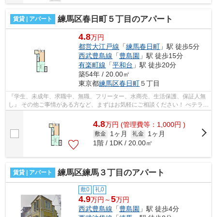
練馬区春日町５丁目のアパート
賃貸 | アパート
4.8
万円
都営大江戸線
「
練馬春日町
」駅 徒歩5分
西武豊島線
「
豊島園
」駅 徒歩15分
有楽町線
「
平和台
」駅 徒歩20分
築54年 / 20.00㎡
東京都
練馬区
春日町
５丁目
『学生、未成年、求職中、無職、フリーター、水商売、生活保護、保証人無
し』 その他ご事情がある方など、まずはお気軽にご相談ください！ べテラン
スタッフが対応致しますのでご希望...
4.8
万
円
(管理費等：1,000円 )
1ヶ月
1ヶ月
敷金
礼金
1階 / 1DK / 20.00㎡
練馬区練馬３丁目のアパート
賃貸 | アパート
敷0
礼0
4.9
5
万円～
万円
西武豊島線
「
豊島園
」駅 徒歩4分