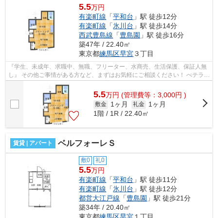
5.5
万円
有楽町線
「
平和台
」駅 徒歩12分
有楽町線
「
氷川台
」駅 徒歩14分
西武豊島線
「
豊島園
」駅 徒歩16分
築47年 / 22.40㎡
東京都
練馬区
早宮
３丁目
『学生、未成年、求職中、無職、フリーター、水商売、生活保護、保証人無
し』 その他ご事情がある方など、まずはお気軽にご相談ください！ べテラン
スタッフが対応致しますのでご希望...
5.5
万
円
(管理費等：3,000円 )
1ヶ月
1ヶ月
敷金
礼金
1階 / 1R / 22.40㎡
ベルフォーレＳ
賃貸 | アパート
敷0
礼0
5.5
万円
有楽町線
「
平和台
」駅 徒歩11分
有楽町線
「
氷川台
」駅 徒歩12分
都営大江戸線
「
豊島園
」駅 徒歩21分
築34年 / 20.40㎡
東京都
練馬区
早宮
１丁目