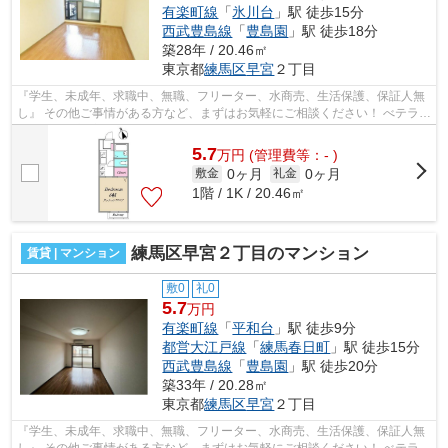
有楽町線
「
氷川台
」駅 徒歩15分
西武豊島線
「
豊島園
」駅 徒歩18分
築28年 / 20.46㎡
東京都
練馬区
早宮
２丁目
『学生、未成年、求職中、無職、フリーター、水商売、生活保護、保証人無
し』 その他ご事情がある方など、まずはお気軽にご相談ください！ べテラン
スタッフが対応致しますのでご希望...
5.7
万
円
(管理費等：- )
0ヶ月
0ヶ月
敷金
礼金
1階 / 1K / 20.46㎡
練馬区早宮２丁目のマンション
賃貸 | マンション
敷0
礼0
5.7
万円
有楽町線
「
平和台
」駅 徒歩9分
都営大江戸線
「
練馬春日町
」駅 徒歩15分
西武豊島線
「
豊島園
」駅 徒歩20分
築33年 / 20.28㎡
東京都
練馬区
早宮
２丁目
『学生、未成年、求職中、無職、フリーター、水商売、生活保護、保証人無
し』 その他ご事情がある方など、まずはお気軽にご相談ください！ べテラン