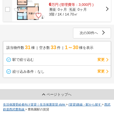
6
万
円
(管理費等：3,000円 )
0ヶ月
0ヶ月
敷金
礼金
3階 / 1K / 14.70㎡
次の30件へ
31
33
1～30
該当物件数
棟
空き数
件
棟を表示
駅で絞り込む
変更
変更
絞り込み条件：
なし
ページトップへ
生活保護受給者向け賃貸｜生活保護賃貸.style
>
(賃貸)路線・駅から探す
>
西武
鉄道西武豊島線
>
豊島園駅の賃貸