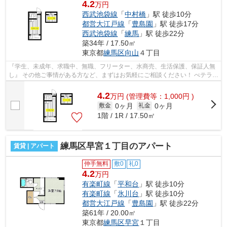
4.2
万円
西武池袋線
「
中村橋
」駅 徒歩10分
都営大江戸線
「
豊島園
」駅 徒歩17分
西武池袋線
「
練馬
」駅 徒歩22分
築34年 / 17.50㎡
東京都
練馬区
向山
４丁目
『学生、未成年、求職中、無職、フリーター、水商売、生活保護、保証人無
し』 その他ご事情がある方など、まずはお気軽にご相談ください！ べテラン
スタッフが対応致しますのでご希望...
4.2
万
円
(管理費等：1,000円 )
0ヶ月
0ヶ月
敷金
礼金
1階 / 1R / 17.50㎡
練馬区早宮１丁目のアパート
賃貸 | アパート
仲手無料
敷0
礼0
4.2
万円
有楽町線
「
平和台
」駅 徒歩10分
有楽町線
「
氷川台
」駅 徒歩10分
都営大江戸線
「
豊島園
」駅 徒歩22分
築61年 / 20.00㎡
東京都
練馬区
早宮
１丁目