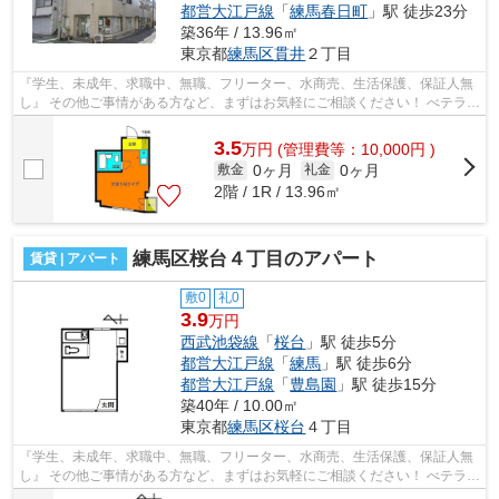
都営大江戸線
「
練馬春日町
」駅 徒歩23分
築36年 / 13.96㎡
東京都
練馬区
貫井
２丁目
『学生、未成年、求職中、無職、フリーター、水商売、生活保護、保証人無
し』 その他ご事情がある方など、まずはお気軽にご相談ください！ べテラン
スタッフが対応致しますのでご希望...
3.5
万
円
(管理費等：10,000円 )
0ヶ月
0ヶ月
敷金
礼金
2階 / 1R / 13.96㎡
練馬区桜台４丁目のアパート
賃貸 | アパート
敷0
礼0
3.9
万円
西武池袋線
「
桜台
」駅 徒歩5分
都営大江戸線
「
練馬
」駅 徒歩6分
都営大江戸線
「
豊島園
」駅 徒歩15分
築40年 / 10.00㎡
東京都
練馬区
桜台
４丁目
『学生、未成年、求職中、無職、フリーター、水商売、生活保護、保証人無
し』 その他ご事情がある方など、まずはお気軽にご相談ください！ べテラン
スタッフが対応致しますのでご希望...