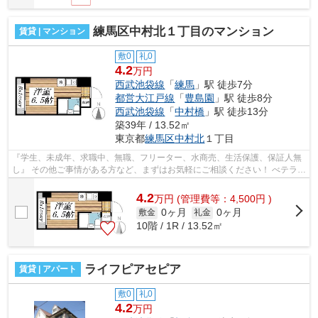
練馬区中村北１丁目のマンション
賃貸 | マンション
敷0
礼0
4.2
万円
西武池袋線
「
練馬
」駅 徒歩7分
都営大江戸線
「
豊島園
」駅 徒歩8分
西武池袋線
「
中村橋
」駅 徒歩13分
築39年 / 13.52㎡
東京都
練馬区
中村北
１丁目
『学生、未成年、求職中、無職、フリーター、水商売、生活保護、保証人無
し』 その他ご事情がある方など、まずはお気軽にご相談ください！ べテラン
スタッフが対応致しますのでご希望...
4.2
万
円
(管理費等：4,500円 )
0ヶ月
0ヶ月
敷金
礼金
10階 / 1R / 13.52㎡
ライフピアセピア
賃貸 | アパート
敷0
礼0
4.2
万円