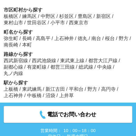
市区町村から探す
板橋区
/
練馬区
/
中野区
/
杉並区
/
豊島区
/
新宿区
/
東村山市
/
世田谷区
/
小平市
/
西東京市
町名から探す
弥生町
/
長崎
/
高島平
/
上石神井
/
徳丸
/
南台
/
桜台
/
野方
/
南長崎
/
本町
路線から探す
西武新宿線
/
西武池袋線
/
東武東上線
/
都営大江戸線
/
副都心線
/
有楽町線
/
都営三田線
/
総武線
/
中央線
/
丸ノ内線
駅から探す
上板橋
/
東武練馬
/
新江古田
/
平和台
/
野方
/
高円寺
/
上石神井
/
中板橋
/
沼袋
/
上井草
電話でお問い合わせ
営業時間：
10：00～18：00