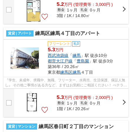
5.2
万
円
(管理費等：3,000円 )
1ヶ月
0ヶ月
敷金
礼金
3階 / 1K / 14.80㎡
練馬区練馬４丁目のアパート
賃貸 | アパート
フリーレント
礼0
5.3
万円
西武池袋線
「
練馬
」駅 徒歩10分
都営大江戸線
「
豊島園
」駅 徒歩3分
築36年 / 20.26㎡
東京都
練馬区
練馬
４丁目
『学生、未成年、求職中、無職、フリーター、水商売、生活保護、保証人無
し』 その他ご事情がある方など、まずはお気軽にご相談ください！ べテラン
スタッフが対応致しますのでご希望...
5.3
万
円
(管理費等：2,000円 )
1ヶ月
0ヶ月
敷金
礼金
1階 / 1K / 20.26㎡
練馬区春日町２丁目のマンション
賃貸 | マンション