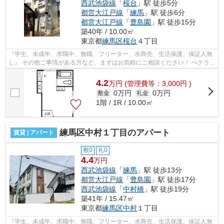
西武池袋線
「
桜台
」駅 徒歩5分
都営大江戸線
「
練馬
」駅 徒歩6分
都営大江戸線
「
豊島園
」駅 徒歩15分
築40年 / 10.00㎡
東京都
練馬区
桜台
４丁目
『学生、未成年、求職中、無職、フリーター、水商売、生活保護、保証人無
し』 その他ご事情がある方など、まずはお気軽にご相談ください！ べテラン
スタッフが対応致しますのでご希望...
4.2
万
円
(管理費等：3,000円 )
0万円
0万円
敷金
礼金
1階 / 1R / 10.00㎡
練馬区中村１丁目のアパート
賃貸 | アパート
敷0
礼0
4.4
万円
西武池袋線
「
練馬
」駅 徒歩13分
都営大江戸線
「
豊島園
」駅 徒歩17分
西武池袋線
「
中村橋
」駅 徒歩19分
築41年 / 15.47㎡
東京都
練馬区
中村
１丁目
『学生、未成年、求職中、無職、フリーター、水商売、生活保護、保証人無