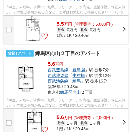
『学生、未成年、求職中、無職、フリーター、水商売、生活保護、保証人無
し』 その他ご事情がある方など、まずはお気軽にご相談ください！ べテラン
スタッフが対応致しますのでご希望...
5.5
万
円
(管理費等：5,000円 )
0万円
0万円
敷金
礼金
1階 / 1K / 20.40㎡
練馬区向山２丁目のアパート
賃貸 | アパート
5.6
万円
西武豊島線
「
豊島園
」駅 徒歩7分
西武池袋線
「
中村橋
」駅 徒歩12分
西武池袋線
「
練馬
」駅 徒歩15分
築36年 / 20.43㎡
東京都
練馬区
向山
２丁目
『学生、未成年、求職中、無職、フリーター、水商売、生活保護、保証人無
し』 その他ご事情がある方など、まずはお気軽にご相談ください！ べテラン
スタッフが対応致しますのでご希望...
5.6
万
円
(管理費等：2,000円 )
1ヶ月
1ヶ月
敷金
礼金
1階 / 1K / 20.43㎡