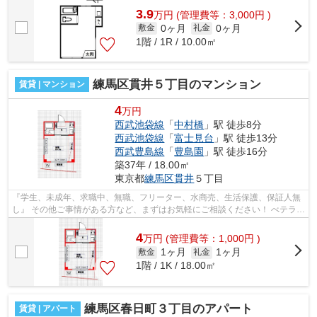
3.9
万
円
(管理費等：3,000円 )
0ヶ月
0ヶ月
敷金
礼金
1階 / 1R / 10.00㎡
練馬区貫井５丁目のマンション
賃貸 | マンション
4
万円
西武池袋線
「
中村橋
」駅 徒歩8分
西武池袋線
「
富士見台
」駅 徒歩13分
西武豊島線
「
豊島園
」駅 徒歩16分
築37年 / 18.00㎡
東京都
練馬区
貫井
５丁目
『学生、未成年、求職中、無職、フリーター、水商売、生活保護、保証人無
し』 その他ご事情がある方など、まずはお気軽にご相談ください！ べテラン
スタッフが対応致しますのでご希望...
4
万
円
(管理費等：1,000円 )
1ヶ月
1ヶ月
敷金
礼金
1階 / 1K / 18.00㎡
練馬区春日町３丁目のアパート
賃貸 | アパート