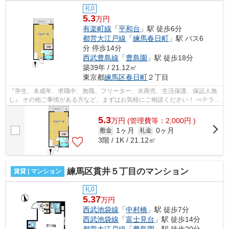
礼0
5.3
万円
有楽町線
「
平和台
」駅 徒歩6分
都営大江戸線
「
練馬春日町
」駅 バス6
分 停歩14分
西武豊島線
「
豊島園
」駅 徒歩18分
築39年 / 21.12㎡
東京都
練馬区
春日町
２丁目
『学生、未成年、求職中、無職、フリーター、水商売、生活保護、保証人無
し』 その他ご事情がある方など、まずはお気軽にご相談ください！ べテラン
スタッフが対応致しますのでご希望...
5.3
万
円
(管理費等：2,000円 )
1ヶ月
0ヶ月
敷金
礼金
3階 / 1K / 21.12㎡
練馬区貫井５丁目のマンション
賃貸 | マンション
礼0
5.37
万円
西武池袋線
「
中村橋
」駅 徒歩7分
西武池袋線
「
富士見台
」駅 徒歩14分
都営大江戸線
「
豊島園
」駅 徒歩20分