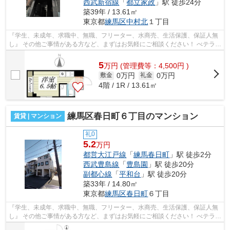
西武新宿線
「
都立家政
」駅 徒歩24分
築39年 / 13.61㎡
東京都
練馬区
中村北
１丁目
『学生、未成年、求職中、無職、フリーター、水商売、生活保護、保証人無
し』 その他ご事情がある方など、まずはお気軽にご相談ください！ べテラン
スタッフが対応致しますのでご希望...
5
万
円
(管理費等：4,500円 )
0万円
0万円
敷金
礼金
4階 / 1R / 13.61㎡
練馬区春日町６丁目のマンション
賃貸 | マンション
礼0
5.2
万円
都営大江戸線
「
練馬春日町
」駅 徒歩2分
西武豊島線
「
豊島園
」駅 徒歩20分
副都心線
「
平和台
」駅 徒歩20分
築33年 / 14.80㎡
東京都
練馬区
春日町
６丁目
『学生、未成年、求職中、無職、フリーター、水商売、生活保護、保証人無
し』 その他ご事情がある方など、まずはお気軽にご相談ください！ べテラン
スタッフが対応致しますのでご希望...