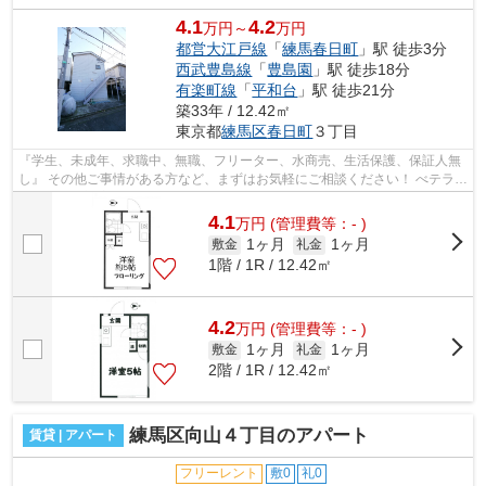
4.1
4.2
万円～
万円
都営大江戸線
「
練馬春日町
」駅 徒歩3分
西武豊島線
「
豊島園
」駅 徒歩18分
有楽町線
「
平和台
」駅 徒歩21分
築33年 / 12.42㎡
東京都
練馬区
春日町
３丁目
『学生、未成年、求職中、無職、フリーター、水商売、生活保護、保証人無
し』 その他ご事情がある方など、まずはお気軽にご相談ください！ べテラン
スタッフが対応致しますのでご希望...
4.1
万
円
(管理費等：- )
1ヶ月
1ヶ月
敷金
礼金
1階 / 1R / 12.42㎡
4.2
万
円
(管理費等：- )
1ヶ月
1ヶ月
敷金
礼金
2階 / 1R / 12.42㎡
練馬区向山４丁目のアパート
賃貸 | アパート
フリーレント
敷0
礼0