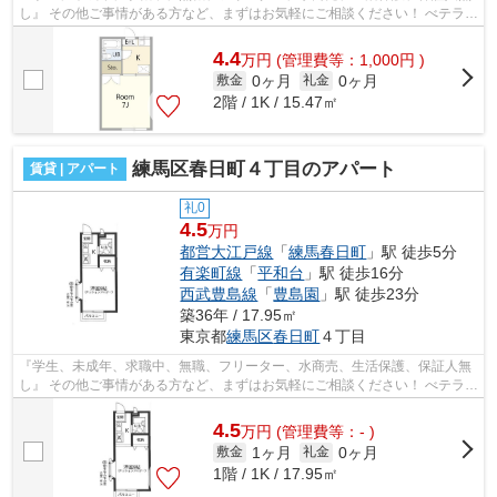
し』 その他ご事情がある方など、まずはお気軽にご相談ください！ べテラン
スタッフが対応致しますのでご希望...
4.4
万
円
(管理費等：1,000円 )
0ヶ月
0ヶ月
敷金
礼金
2階 / 1K / 15.47㎡
練馬区春日町４丁目のアパート
賃貸 | アパート
礼0
4.5
万円
都営大江戸線
「
練馬春日町
」駅 徒歩5分
有楽町線
「
平和台
」駅 徒歩16分
西武豊島線
「
豊島園
」駅 徒歩23分
築36年 / 17.95㎡
東京都
練馬区
春日町
４丁目
『学生、未成年、求職中、無職、フリーター、水商売、生活保護、保証人無
し』 その他ご事情がある方など、まずはお気軽にご相談ください！ べテラン
スタッフが対応致しますのでご希望...
4.5
万
円
(管理費等：- )
1ヶ月
0ヶ月
敷金
礼金
1階 / 1K / 17.95㎡