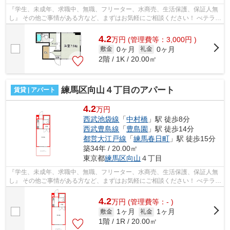
『学生、未成年、求職中、無職、フリーター、水商売、生活保護、保証人無
し』 その他ご事情がある方など、まずはお気軽にご相談ください！ べテラン
スタッフが対応致しますのでご希望...
4.2
万
円
(管理費等：3,000円 )
0ヶ月
0ヶ月
敷金
礼金
2階 / 1K / 20.00㎡
練馬区向山４丁目のアパート
賃貸 | アパート
4.2
万円
西武池袋線
「
中村橋
」駅 徒歩8分
西武豊島線
「
豊島園
」駅 徒歩14分
都営大江戸線
「
練馬春日町
」駅 徒歩15分
築34年 / 20.00㎡
東京都
練馬区
向山
４丁目
『学生、未成年、求職中、無職、フリーター、水商売、生活保護、保証人無
し』 その他ご事情がある方など、まずはお気軽にご相談ください！ べテラン
スタッフが対応致しますのでご希望...
4.2
万
円
(管理費等：- )
1ヶ月
1ヶ月
敷金
礼金
1階 / 1R / 20.00㎡