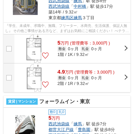
西武池袋線
「
練馬
」駅 徒歩8分
西武池袋線
「
中村橋
」駅 徒歩17分
築14年 / 9.32㎡
東京都
練馬区
練馬
３丁目
『学生、未成年、求職中、無職、フリーター、水商売、生活保護、保証人無
し』 その他ご事情がある方など、まずはお気軽にご相談ください！ べテラン
スタッフが対応致しますので必ずご...
5
万
円
(管理費等：3,000円 )
0ヶ月
0ヶ月
敷金
礼金
1階 / 1K / 9.32㎡
4.9
万
円
(管理費等：3,000円 )
0ヶ月
0ヶ月
敷金
礼金
2階 / 1R / 9.32㎡
フォーラムイン・東京
賃貸 | マンション
敷0
礼0
5
万円
西武池袋線
「
練馬
」駅 徒歩7分
都営大江戸線
「
豊島園
」駅 徒歩8分