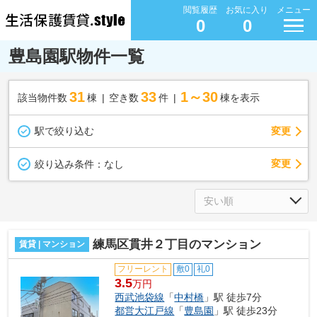
閲覧履歴
お気に入り
メニュー
0
0
豊島園駅物件一覧
31
33
1～30
該当物件数
棟
空き数
件
棟を表示
駅で絞り込む
変更
変更
絞り込み条件：
なし
練馬区貫井２丁目のマンション
賃貸 | マンション
フリーレント
敷0
礼0
3.5
万円
西武池袋線
「
中村橋
」駅 徒歩7分
都営大江戸線
「
豊島園
」駅 徒歩23分