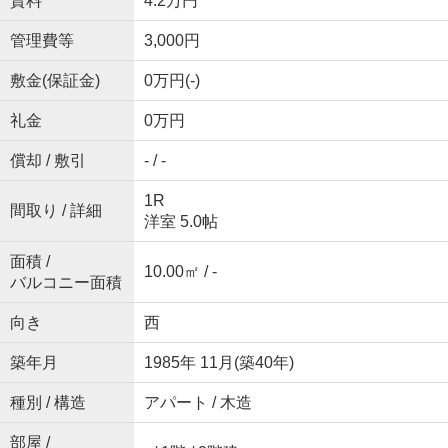
賃料
4.2万円
管理費等
3,000円
敷金(保証金)
0万円(-)
礼金
0万円
償却 / 敷引
- / -
1R
間取り / 詳細
洋室 5.0帖
面積 /
10.00㎡ / -
バルコニー面積
向き
西
築年月
1985年 11月(築40年)
種別 / 構造
アパート / 木造
部屋 /