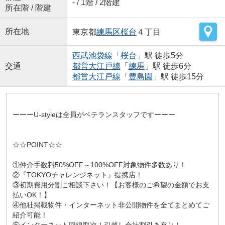
- / 1階 / 2階建
所在階 / 階建
所在地
東京都
練馬区
桜台
４丁目
西武池袋線
「
桜台
」駅 徒歩5分
交通
都営大江戸線
「
練馬
」駅 徒歩6分
都営大江戸線
「
豊島園
」駅 徒歩15分
ーーーU-styleは全員がベテランスタッフですーーー
☆☆POINT☆☆
①仲介手数料50%OFF～100%OFF対象物件多数あり！
②『TOKYOチャレンジネット』提携店！
③初期費用分割ご相談下さい！【お客様のご希望の金額でお支
払いOK！】
④他社掲載物件・インターネット非公開物件を全てまとめてご
紹介可能！