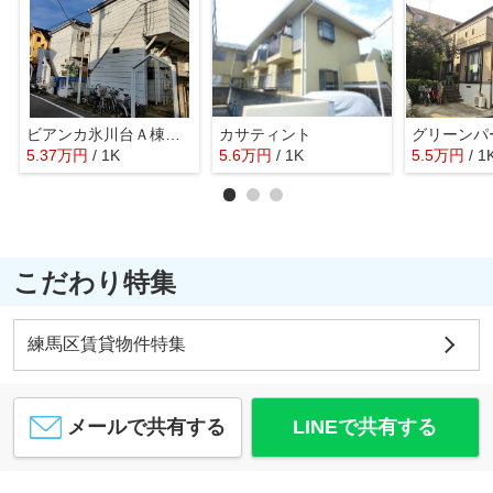
ビアンカ氷川台Ａ棟Ｂ棟
カサティント
グリーンパ
5.37
万
円
/ 1K
5.6
万
円
/ 1K
5.5
万
円
/ 1
こだわり特集
練馬区賃貸物件特集
メールで共有する
LINEで共有する