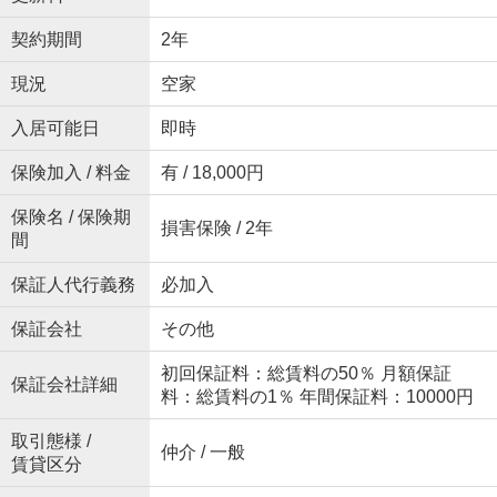
契約期間
2年
現況
空家
入居可能日
即時
保険加入 / 料金
有 / 18,000円
保険名 / 保険期
損害保険 / 2年
間
保証人代行義務
必加入
保証会社
その他
初回保証料：総賃料の50％ 月額保証
保証会社詳細
料：総賃料の1％ 年間保証料：10000円
取引態様 /
仲介 / 一般
賃貸区分