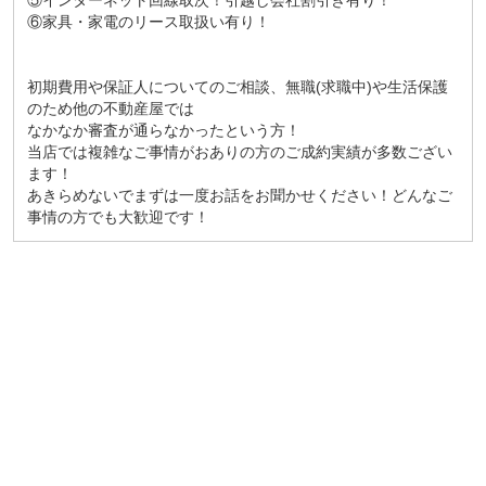
⑤インターネット回線取次！引越し会社割引き有り！
⑥家具・家電のリース取扱い有り！
初期費用や保証人についてのご相談、無職(求職中)や生活保護
のため他の不動産屋では
なかなか審査が通らなかったという方！
当店では複雑なご事情がおありの方のご成約実績が多数ござい
ます！
あきらめないでまずは一度お話をお聞かせください！どんなご
事情の方でも大歓迎です！