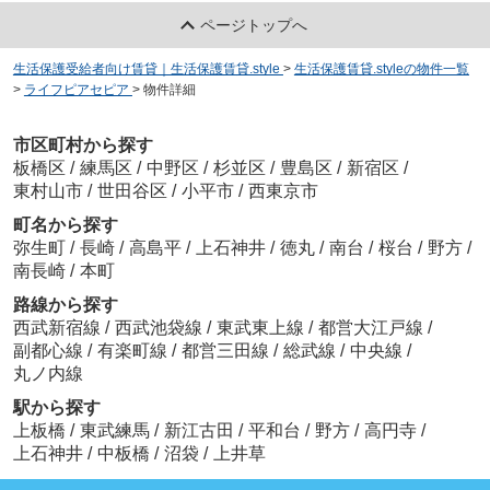
ページトップへ
生活保護受給者向け賃貸｜生活保護賃貸.style
>
生活保護賃貸.styleの物件一覧
>
ライフピアセピア
>
物件詳細
市区町村から探す
板橋区
/
練馬区
/
中野区
/
杉並区
/
豊島区
/
新宿区
/
東村山市
/
世田谷区
/
小平市
/
西東京市
町名から探す
弥生町
/
長崎
/
高島平
/
上石神井
/
徳丸
/
南台
/
桜台
/
野方
/
南長崎
/
本町
路線から探す
西武新宿線
/
西武池袋線
/
東武東上線
/
都営大江戸線
/
副都心線
/
有楽町線
/
都営三田線
/
総武線
/
中央線
/
丸ノ内線
駅から探す
上板橋
/
東武練馬
/
新江古田
/
平和台
/
野方
/
高円寺
/
上石神井
/
中板橋
/
沼袋
/
上井草