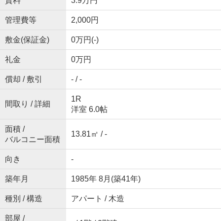
賃料
3.9万円
管理費等
2,000円
敷金(保証金)
0万円(-)
礼金
0万円
償却 / 敷引
- / -
1R
間取り / 詳細
洋室 6.0帖
面積 /
13.81㎡ / -
バルコニー面積
向き
-
築年月
1985年 8月(築41年)
種別 / 構造
アパート / 木造
部屋 /