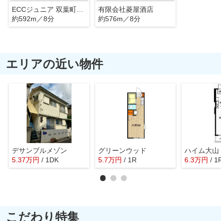
ECCジュニア 双葉町教室
有限会社菱屋酒店
約592m／8分
約576m／8分
エリアの近い物件
デサンブルメゾン
グリーンウッド
ハイム大山
5.37
万
円
/ 1DK
5.7
万
円
/ 1R
6.3
万
円
/ 1
こだわり特集