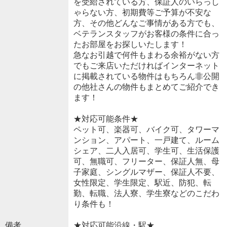
を受給されている方、保証人のいらっし
ゃらない方、初期費等ご予算が不安な
方、その他どんなご事情がある方でも、
ベテランスタッフがお客様の条件に合っ
たお部屋をお探しいたします！
急なお引越で何件もまわる余裕がない方
でもご来店いただければインターネット
に掲載されている物件はもちろん非公開
の他社さんの物件もまとめてご紹介でき
ます！
★対応可能条件★
ペット可、楽器可、バイク可、タワーマ
ンション、アパート、一戸建て、ルーム
シェア、二人入居可、学生可、生活保護
可、無職可、フリーター、保証人無、母
子家庭、シングルマザー、保証人不要、
女性限定、学生限定、駅近、防犯、転
勤、転職、法人寮、学生寮などのこだわ
り条件も！
備考
★対応可能沿線・駅★