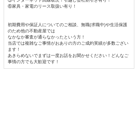
⑤インターネット回線取次！引越し会社割引き有り！
⑥家具・家電のリース取扱い有り！
初期費用や保証人についてのご相談、無職(求職中)や生活保護
のため他の不動産屋では
なかなか審査が通らなかったという方！
当店では複雑なご事情がおありの方のご成約実績が多数ござい
ます！
あきらめないでまずは一度お話をお聞かせください！どんなご
事情の方でも大歓迎です！