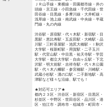
ＪＲ山手線・東横線・田園都市線・井の
頭線・京王線・小田急線・千代田線・世
田谷線・目黒線・多摩川線・大井町線・
浅草線・池上線・南武線・中央線・半蔵
門線・丸の内線
渋谷駅・原宿駅・代々木駅・新宿駅・目
黒駅・恵比寿駅・五反田駅・大崎駅・品
川駅・三軒茶屋駅・池尻大橋駅・ｌ駒沢
大学駅・桜新町駅・用賀駅・二子玉川
駅・代官山駅・中目黒・祐天寺駅・学芸
大学駅・都立大学駅・自由ヶ丘駅・下北
沢駅・明大前駅・吉祥寺駅・代々木公園
駅・代々木八幡駅・参宮橋駅・川崎駅・
武蔵小杉駅・溝の口駅・二子新地駅・高
津駅など様々な沿線、駅でも！
★対応可エリア★
都内２３区・渋谷区・新宿区・目黒区・
杉並区・中野区・世田谷区・品川区・港
区・狛江市・調布市・稲城市・町田市・