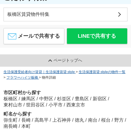
板橋区賃貸物件特集
メールで共有する
LINEで共有する
ページトップへ
生活保護受給者向け賃貸｜生活保護賃貸.style
>
生活保護賃貸.styleの物件一覧
>
フラワーハイツ板橋
>
物件詳細
市区町村から探す
板橋区
/
練馬区
/
中野区
/
杉並区
/
豊島区
/
新宿区
/
東村山市
/
世田谷区
/
小平市
/
西東京市
町名から探す
弥生町
/
長崎
/
高島平
/
上石神井
/
徳丸
/
南台
/
桜台
/
野方
/
南長崎
/
本町