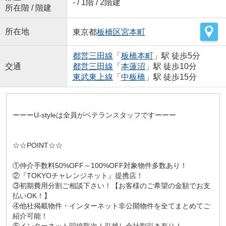
- / 1階 / 2階建
所在階 / 階建
所在地
東京都
板橋区
宮本町
都営三田線
「
板橋本町
」駅 徒歩5分
交通
都営三田線
「
本蓮沼
」駅 徒歩10分
東武東上線
「
中板橋
」駅 徒歩15分
ーーーU-styleは全員がベテランスタッフですーーー
☆☆POINT☆☆
①仲介手数料50%OFF～100%OFF対象物件多数あり！
②『TOKYOチャレンジネット』提携店！
③初期費用分割ご相談下さい！【お客様のご希望の金額でお支
払いOK！】
④他社掲載物件・インターネット非公開物件を全てまとめてご
紹介可能！