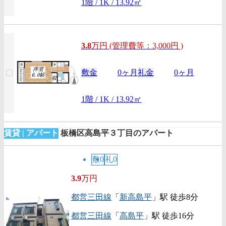
1階 / 1K / 13.92㎡
3.8
万
円
(管理費等：3,000円 )
敷金
0ヶ月
礼金
0ヶ月
1階 / 1K / 13.92㎡
賃貸 | アパート
板橋区高島平３丁目のアパート
敷0
礼0
3.9
万円
都営三田線
「
新高島平
」駅 徒歩8分
都営三田線
「
高島平
」駅 徒歩16分