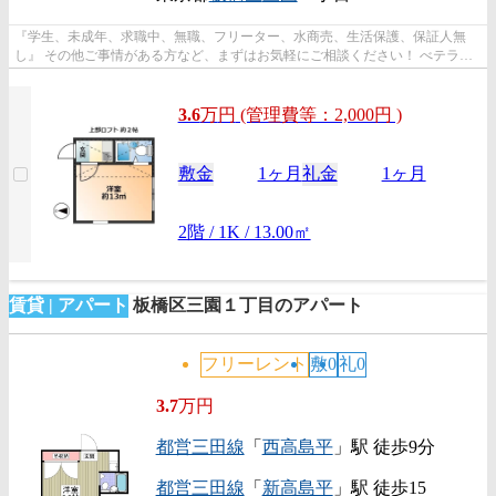
『学生、未成年、求職中、無職、フリーター、水商売、生活保護、保証人無
し』 その他ご事情がある方など、まずはお気軽にご相談ください！ べテラン
スタッフが対応致しますのでご希望...
3.6
万
円
(管理費等：2,000円 )
敷金
1ヶ月
礼金
1ヶ月
2階 / 1K / 13.00㎡
賃貸 | アパート
板橋区三園１丁目のアパート
フリーレント
敷0
礼0
3.7
万円
都営三田線
「
西高島平
」駅 徒歩9分
都営三田線
「
新高島平
」駅 徒歩15