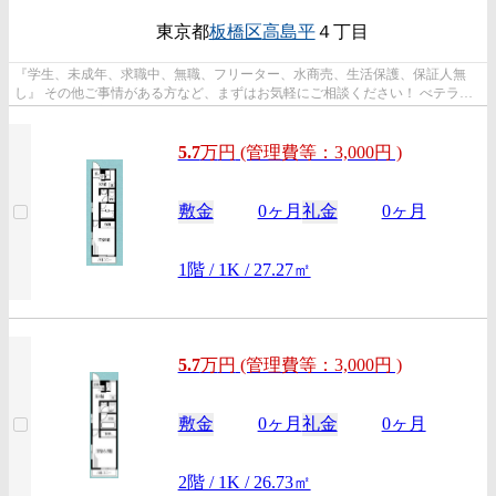
東京都
板橋区
高島平
４丁目
『学生、未成年、求職中、無職、フリーター、水商売、生活保護、保証人無
し』 その他ご事情がある方など、まずはお気軽にご相談ください！ べテラン
スタッフが対応致しますのでご希望...
5.7
万
円
(管理費等：3,000円 )
敷金
0ヶ月
礼金
0ヶ月
1階 / 1K / 27.27㎡
5.7
万
円
(管理費等：3,000円 )
敷金
0ヶ月
礼金
0ヶ月
2階 / 1K / 26.73㎡