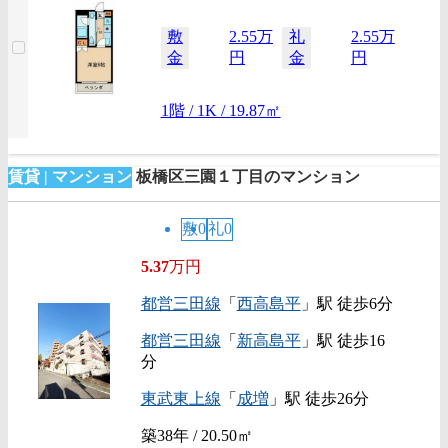
敷
2.55万
礼
2.55万
金
円
金
円
1階 / 1K / 19.87㎡
賃貸 | マンション
板橋区三園１丁目のマンション
敷0
礼0
5.37
万円
都営三田線
「
西高島平
」駅 徒歩6分
都営三田線
「
新高島平
」駅 徒歩16
分
東武東上線
「
成増
」駅 徒歩26分
築38年 / 20.50㎡