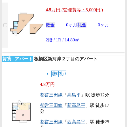
4.5
万
円
(管理費等：5,000円 )
敷金
0ヶ月
礼金
0ヶ月
2階 / 1R / 14.80㎡
賃貸 | アパート
板橋区新河岸２丁目のアパート
敷0
礼0
4.8
万円
都営三田線
「
高島平
」駅 徒歩12分
都営三田線
「
新高島平
」駅 徒歩17
分
都営三田線
「
西高島平
」駅 徒歩25