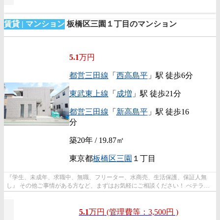
賃貸 | マンション
板橋区三園１丁目のマンション
5.1
万円
都営三田線
「
西高島平
」駅 徒歩6分
東武東上線
「
成増
」駅 徒歩21分
都営三田線
「
新高島平
」駅 徒歩16
分
築20年 / 19.87㎡
東京都
板橋区
三園
１丁目
『学生、未成年、求職中、無職、フリーター、水商売、生活保護、保証人無
し』 その他ご事情がある方など、まずはお気軽にご相談ください！ べテラン
スタッフが対応致しますのでご希望...
5.1
万
円
(管理費等：3,500円 )