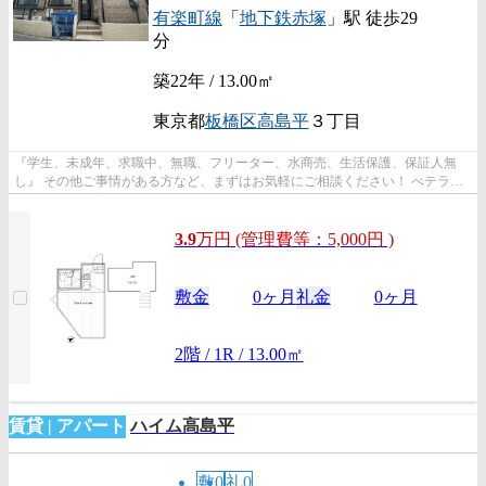
有楽町線
「
地下鉄赤塚
」駅 徒歩29
分
築22年 / 13.00㎡
東京都
板橋区
高島平
３丁目
『学生、未成年、求職中、無職、フリーター、水商売、生活保護、保証人無
し』 その他ご事情がある方など、まずはお気軽にご相談ください！ べテラン
スタッフが対応致しますのでご希望...
3.9
万
円
(管理費等：5,000円 )
敷金
0ヶ月
礼金
0ヶ月
2階 / 1R / 13.00㎡
賃貸 | アパート
ハイム高島平
敷0
礼0