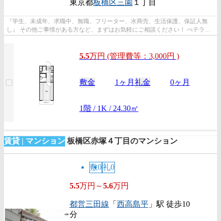
東京都
板橋区
三園
１丁目
『学生、未成年、求職中、無職、フリーター、水商売、生活保護、保証人無
し』 その他ご事情がある方など、まずはお気軽にご相談ください！ べテラン
スタッフが対応致しますので必ずご...
5.5
万
円
(管理費等：3,000円 )
敷金
1ヶ月
礼金
0ヶ月
1階 / 1K / 24.30㎡
賃貸 | マンション
板橋区赤塚４丁目のマンション
敷0
礼0
5.5
万円～
5.6
万円
都営三田線
「
西高島平
」駅 徒歩10
分