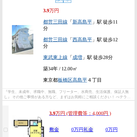
3.9
万円
都営三田線
「
新高島平
」駅 徒歩11
分
都営三田線
「
西高島平
」駅 徒歩12
分
東武東上線
「
成増
」駅 徒歩28分
築34年 / 12.00㎡
東京都
板橋区
高島平
４丁目
『学生、未成年、求職中、無職、フリーター、水商売、生活保護、保証人無
し』 その他ご事情がある方など、まずはお気軽にご相談ください！ べテラン
スタッフが対応致しますのでご希望...
3.9
万
円
(管理費等：4,000円 )
敷金
0万円
礼金
0万円