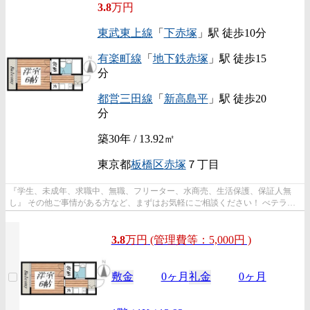
3.8
万円
東武東上線
「
下赤塚
」駅 徒歩10分
有楽町線
「
地下鉄赤塚
」駅 徒歩15
分
都営三田線
「
新高島平
」駅 徒歩20
分
築30年 / 13.92㎡
東京都
板橋区
赤塚
７丁目
『学生、未成年、求職中、無職、フリーター、水商売、生活保護、保証人無
し』 その他ご事情がある方など、まずはお気軽にご相談ください！ べテラン
スタッフが対応致しますのでご希望...
3.8
万
円
(管理費等：5,000円 )
敷金
0ヶ月
礼金
0ヶ月