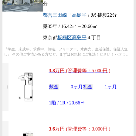
分
都営三田線
「
高島平
」駅 徒歩22分
築35年 / 16.42㎡～20.66㎡
東京都
板橋区
高島平
４丁目
『学生、未成年、求職中、無職、フリーター、水商売、生活保護、保証人無
し』 その他ご事情がある方など、まずはお気軽にご相談ください！ べテラン
スタッフが対応致しますのでご希望...
3.8
万
円
(管理費等：5,000円 )
敷金
0ヶ月
礼金
1ヶ月
1階 / 1R / 20.66㎡
3.6
万
円
(管理費等：3,000円 )