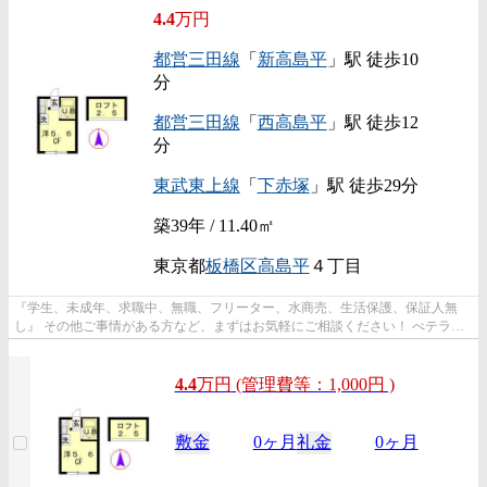
4.4
万円
都営三田線
「
新高島平
」駅 徒歩10
分
都営三田線
「
西高島平
」駅 徒歩12
分
東武東上線
「
下赤塚
」駅 徒歩29分
築39年 / 11.40㎡
東京都
板橋区
高島平
４丁目
『学生、未成年、求職中、無職、フリーター、水商売、生活保護、保証人無
し』 その他ご事情がある方など、まずはお気軽にご相談ください！ べテラン
スタッフが対応致しますのでご希望...
4.4
万
円
(管理費等：1,000円 )
敷金
0ヶ月
礼金
0ヶ月