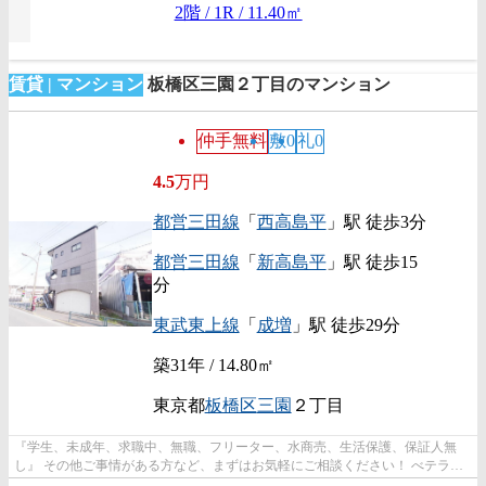
2階 / 1R / 11.40㎡
賃貸 | マンション
板橋区三園２丁目のマンション
仲手無料
敷0
礼0
4.5
万円
都営三田線
「
西高島平
」駅 徒歩3分
都営三田線
「
新高島平
」駅 徒歩15
分
東武東上線
「
成増
」駅 徒歩29分
築31年 / 14.80㎡
東京都
板橋区
三園
２丁目
『学生、未成年、求職中、無職、フリーター、水商売、生活保護、保証人無
し』 その他ご事情がある方など、まずはお気軽にご相談ください！ べテラン
スタッフが対応致しますのでご希望...