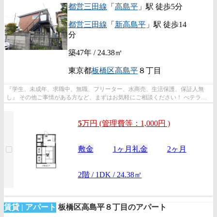
都営三田線
「
高島平
」駅 徒歩5分
都営三田線
「
新高島平
」駅 徒歩14
分
築47年 / 24.38㎡
東京都
板橋区
高島平
８丁目
『学生、未成年、求職中、無職、フリーター、水商売、生活保護、保証人無
し』 その他ご事情がある方など、まずはお気軽にご相談ください！ べテラン
スタッフが対応致しますのでご希望...
5
万
円
(管理費等：1,000円 )
敷金
1ヶ月
礼金
2ヶ月
2階 / 1DK / 24.38㎡
賃貸 | アパート
板橋区高島平８丁目のアパート