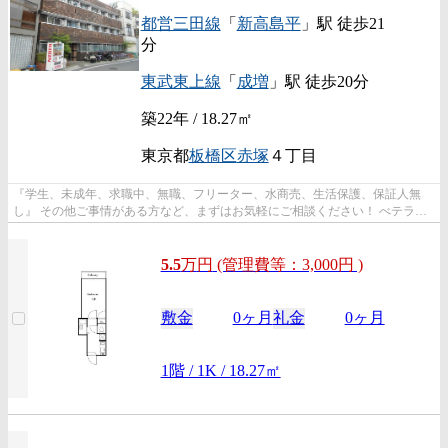
都営三田線
「
新高島平
」駅 徒歩21
分
東武東上線
「
成増
」駅 徒歩20分
築22年 / 18.27㎡
東京都
板橋区
赤塚
４丁目
『学生、未成年、求職中、無職、フリーター、水商売、生活保護、保証人無
し』 その他ご事情がある方など、まずはお気軽にご相談ください！ べテラン
スタッフが対応致しますのでご希望...
5.5
万
円
(管理費等：3,000円 )
敷金
0ヶ月
礼金
0ヶ月
1階 / 1K / 18.27㎡