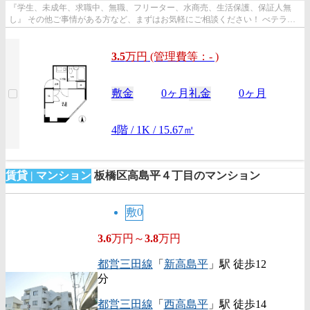
『学生、未成年、求職中、無職、フリーター、水商売、生活保護、保証人無
し』 その他ご事情がある方など、まずはお気軽にご相談ください！ べテラン
スタッフが対応致しますのでご希望...
3.5
万
円
(管理費等：- )
敷金
0ヶ月
礼金
0ヶ月
4階 / 1K / 15.67㎡
賃貸 | マンション
板橋区高島平４丁目のマンション
敷0
3.6
万円～
3.8
万円
都営三田線
「
新高島平
」駅 徒歩12
分
都営三田線
「
西高島平
」駅 徒歩14