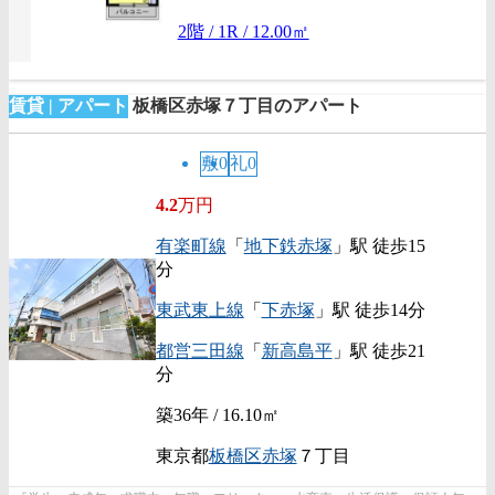
2階 / 1R / 12.00㎡
賃貸 | アパート
板橋区赤塚７丁目のアパート
敷0
礼0
4.2
万円
有楽町線
「
地下鉄赤塚
」駅 徒歩15
分
東武東上線
「
下赤塚
」駅 徒歩14分
都営三田線
「
新高島平
」駅 徒歩21
分
築36年 / 16.10㎡
東京都
板橋区
赤塚
７丁目