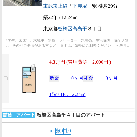
東武東上線
「
下赤塚
」駅 徒歩29分
築22年 / 12.24㎡
東京都
板橋区
高島平
３丁目
『学生、未成年、求職中、無職、フリーター、水商売、生活保護、保証人無
し』 その他ご事情がある方など、まずはお気軽にご相談ください！ べテラン
スタッフが対応致しますのでご希望...
4.3
万
円
(管理費等：2,000円 )
敷金
0ヶ月
礼金
0ヶ月
1階 / 1R / 12.24㎡
賃貸 | アパート
板橋区高島平４丁目のアパート
敷0
礼0