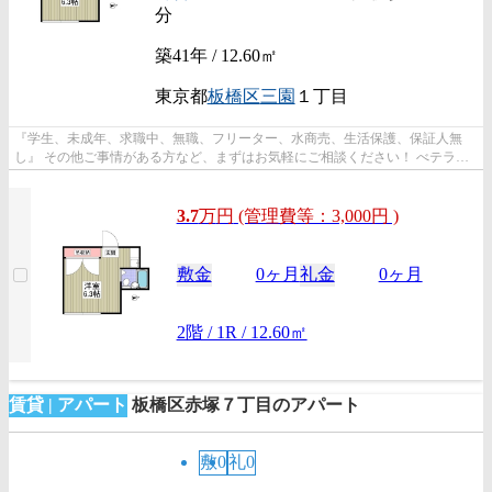
分
築41年 / 12.60㎡
東京都
板橋区
三園
１丁目
『学生、未成年、求職中、無職、フリーター、水商売、生活保護、保証人無
し』 その他ご事情がある方など、まずはお気軽にご相談ください！ べテラン
スタッフが対応致しますのでご希望...
3.7
万
円
(管理費等：3,000円 )
敷金
0ヶ月
礼金
0ヶ月
2階 / 1R / 12.60㎡
賃貸 | アパート
板橋区赤塚７丁目のアパート
敷0
礼0