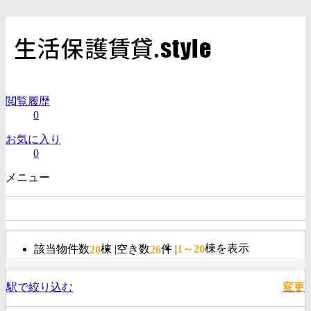
閲覧履歴
0
お気に入り
0
メニュー
新高島平駅物件一覧
棟を表示
該当物件数
棟
空き数
件
1～20
20
26
駅で絞り込む
変更