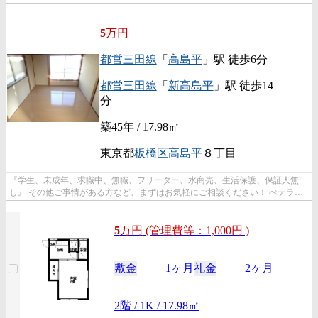
5
万円
都営三田線
「
高島平
」駅 徒歩6分
都営三田線
「
新高島平
」駅 徒歩14
分
築45年 / 17.98㎡
東京都
板橋区
高島平
８丁目
『学生、未成年、求職中、無職、フリーター、水商売、生活保護、保証人無
し』 その他ご事情がある方など、まずはお気軽にご相談ください！ べテラン
スタッフが対応致しますのでご希望...
5
万
円
(管理費等：1,000円 )
敷金
1ヶ月
礼金
2ヶ月
2階 / 1K / 17.98㎡