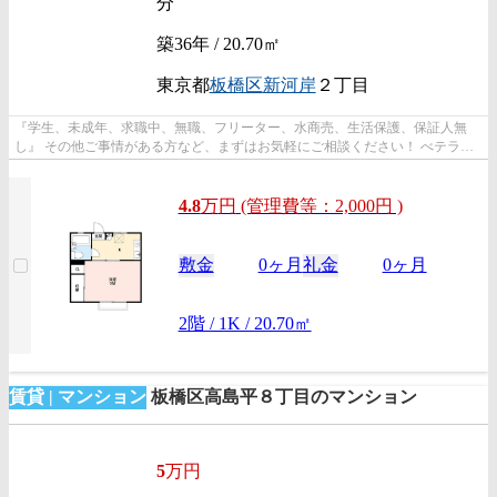
分
築36年 / 20.70㎡
東京都
板橋区
新河岸
２丁目
『学生、未成年、求職中、無職、フリーター、水商売、生活保護、保証人無
し』 その他ご事情がある方など、まずはお気軽にご相談ください！ べテラン
スタッフが対応致しますのでご希望...
4.8
万
円
(管理費等：2,000円 )
敷金
0ヶ月
礼金
0ヶ月
2階 / 1K / 20.70㎡
賃貸 | マンション
板橋区高島平８丁目のマンション
5
万円