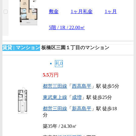
敷金
1ヶ月
礼金
1ヶ月
5階 / 1R / 22.00㎡
賃貸 | マンション
板橋区三園１丁目のマンション
礼0
5.5
万円
都営三田線
「
西高島平
」駅 徒歩5分
東武東上線
「
成増
」駅 徒歩25分
都営三田線
「
新高島平
」駅 徒歩18
分
築35年 / 24.30㎡