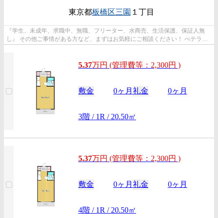
東京都
板橋区
三園
１丁目
『学生、未成年、求職中、無職、フリーター、水商売、生活保護、保証人無
し』 その他ご事情がある方など、まずはお気軽にご相談ください！ べテラン
スタッフが対応致しますのでご希望...
5.37
万
円
(管理費等：2,300円 )
敷金
0ヶ月
礼金
0ヶ月
3階 / 1R / 20.50㎡
5.37
万
円
(管理費等：2,300円 )
敷金
0ヶ月
礼金
0ヶ月
4階 / 1R / 20.50㎡