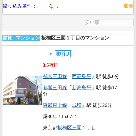
絞り込み条件：
なし
変更
賃貸 | マンション
板橋区三園１丁目のマンション
敷0
礼0
3.5
万円
都営三田線
「
西高島平
」駅 徒歩6分
都営三田線
「
新高島平
」駅 徒歩17
分
東武東上線
「
成増
」駅 徒歩26分
築36年 / 15.67㎡
東京都
板橋区
三園
１丁目