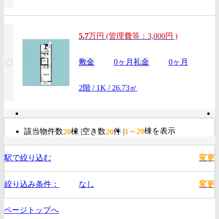
5.7
万
円
(管理費等：3,000円 )
敷金
0ヶ月
礼金
0ヶ月
2階 / 1K / 26.73㎡
棟を表示
該当物件数
棟
空き数
件
1～20
20
26
駅で絞り込む
変更
絞り込み条件：
なし
変更
ページトップへ