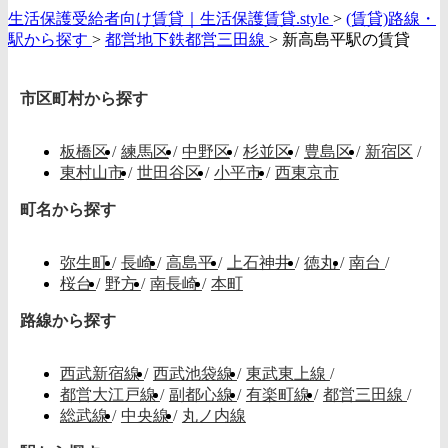
生活保護受給者向け賃貸｜生活保護賃貸.style
>
(賃貸)路線・
駅から探す
>
都営地下鉄都営三田線
>
新高島平駅の賃貸
市区町村から探す
板橋区
/
練馬区
/
中野区
/
杉並区
/
豊島区
/
新宿区
/
東村山市
/
世田谷区
/
小平市
/
西東京市
町名から探す
弥生町
/
長崎
/
高島平
/
上石神井
/
徳丸
/
南台
/
桜台
/
野方
/
南長崎
/
本町
路線から探す
西武新宿線
/
西武池袋線
/
東武東上線
/
都営大江戸線
/
副都心線
/
有楽町線
/
都営三田線
/
総武線
/
中央線
/
丸ノ内線