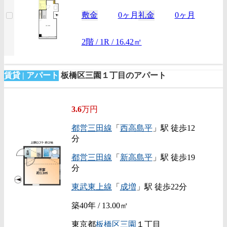
敷金
0ヶ月
礼金
0ヶ月
2階 / 1R / 16.42㎡
賃貸 | アパート
板橋区三園１丁目のアパート
3.6
万円
都営三田線
「
西高島平
」駅 徒歩12
分
都営三田線
「
新高島平
」駅 徒歩19
分
東武東上線
「
成増
」駅 徒歩22分
築40年 / 13.00㎡
東京都
板橋区
三園
１丁目