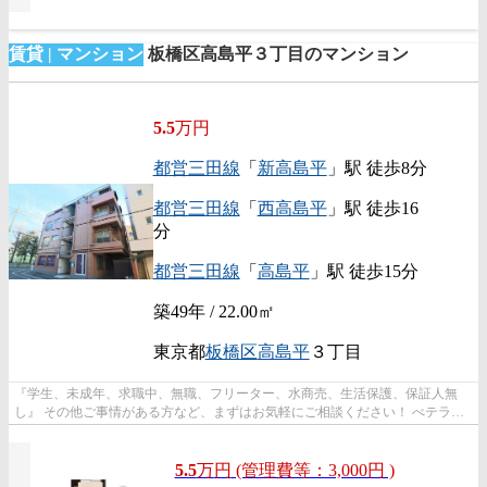
賃貸 | マンション
板橋区高島平３丁目のマンション
5.5
万円
都営三田線
「
新高島平
」駅 徒歩8分
都営三田線
「
西高島平
」駅 徒歩16
分
都営三田線
「
高島平
」駅 徒歩15分
築49年 / 22.00㎡
東京都
板橋区
高島平
３丁目
『学生、未成年、求職中、無職、フリーター、水商売、生活保護、保証人無
し』 その他ご事情がある方など、まずはお気軽にご相談ください！ べテラン
スタッフが対応致しますのでご希望...
5.5
万
円
(管理費等：3,000円 )