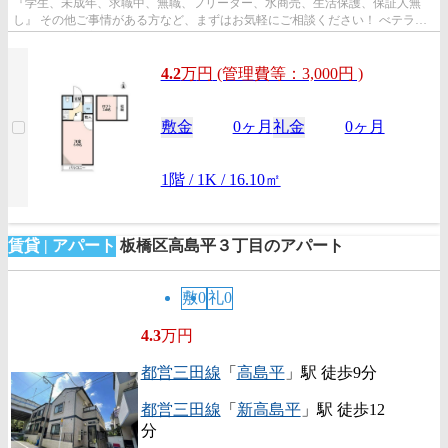
『学生、未成年、求職中、無職、フリーター、水商売、生活保護、保証人無
し』 その他ご事情がある方など、まずはお気軽にご相談ください！ べテラン
スタッフが対応致しますのでご希望...
4.2
万
円
(管理費等：3,000円 )
敷金
0ヶ月
礼金
0ヶ月
1階 / 1K / 16.10㎡
賃貸 | アパート
板橋区高島平３丁目のアパート
敷0
礼0
4.3
万円
都営三田線
「
高島平
」駅 徒歩9分
都営三田線
「
新高島平
」駅 徒歩12
分