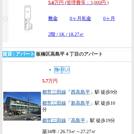
5.6
万
円
(管理費等：3,000円 )
敷金
0ヶ月
礼金
0ヶ月
2階 / 1K / 18.27㎡
賃貸 | アパート
板橋区高島平４丁目のアパート
敷0
礼0
5.7
万円
都営三田線
「
西高島平
」駅 徒歩9分
都営三田線
「
新高島平
」駅 徒歩10
分
都営三田線
「
高島平
」駅 徒歩19分
築34年 / 26.73㎡～27.27㎡