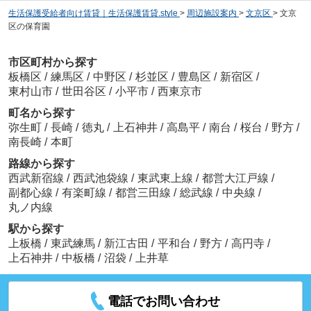
生活保護受給者向け賃貸｜生活保護賃貸.style
>
周辺施設案内
>
文京区
>
文京
区の保育園
市区町村から探す
板橋区
/
練馬区
/
中野区
/
杉並区
/
豊島区
/
新宿区
/
東村山市
/
世田谷区
/
小平市
/
西東京市
町名から探す
弥生町
/
長崎
/
徳丸
/
上石神井
/
高島平
/
南台
/
桜台
/
野方
/
南長崎
/
本町
路線から探す
西武新宿線
/
西武池袋線
/
東武東上線
/
都営大江戸線
/
副都心線
/
有楽町線
/
都営三田線
/
総武線
/
中央線
/
丸ノ内線
駅から探す
上板橋
/
東武練馬
/
新江古田
/
平和台
/
野方
/
高円寺
/
上石神井
/
中板橋
/
沼袋
/
上井草
電話でお問い合わせ