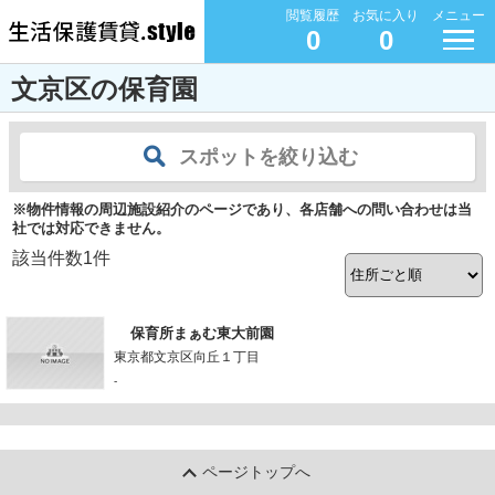
閲覧履歴
お気に入り
メニュー
0
0
文京区の保育園
スポットを絞り込む
※物件情報の周辺施設紹介のページであり、各店舗への問い合わせは当
社では対応できません。
該当件数
1
件
保育所まぁむ東大前園
東京都文京区向丘１丁目
-
ページトップへ