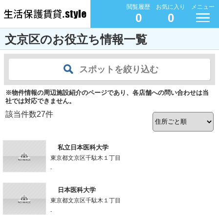
閲覧履歴
お気に入り
メニュー
0
0
文京区のお役立ち情報一覧
スポットを絞り込む
※物件情報の周辺施設紹介のページであり、各店舗への問い合わせは当
社では対応できません。
該当件数
27
件
私立日本医科大学
東京都文京区千駄木１丁目
-
日本医科大学
東京都文京区千駄木１丁目
-