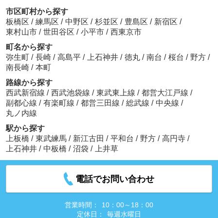
市区町村から探す
板橋区
/
練馬区
/
中野区
/
杉並区
/
豊島区
/
新宿区
/
東村山市
/
世田谷区
/
小平市
/
西東京市
町名から探す
弥生町
/
長崎
/
高島平
/
上石神井
/
徳丸
/
南台
/
桜台
/
野方
/
南長崎
/
本町
路線から探す
西武新宿線
/
西武池袋線
/
東武東上線
/
都営大江戸線
/
副都心線
/
有楽町線
/
都営三田線
/
総武線
/
中央線
/
丸ノ内線
駅から探す
上板橋
/
東武練馬
/
新江古田
/
平和台
/
野方
/
高円寺
/
上石神井
/
中板橋
/
沼袋
/
上井草
電話でお問い合わせ
営業時間：
10：00～18：00
定休日：
毎週水曜日