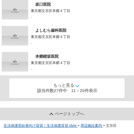
坂口医院
東京都文京区本郷４丁目
-
よしむら歯科医院
東京都文京区本郷４丁目
-
本郷鐙坂医院
東京都文京区本郷４丁目
-
もっと見る
該当件数27件中
11
－
20
件表示
ページトップへ
生活保護受給者向け賃貸｜生活保護賃貸.style
>
周辺施設案内
>
文京区