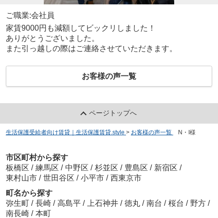
ご職業:会社員
家賃9000円も減額してビックリしました！
ありがとうございました。
また引っ越しの際はご連絡させていただきます。
お客様の声一覧
ページトップへ
生活保護受給者向け賃貸｜生活保護賃貸.style
>
お客様の声一覧
>
N・I様
市区町村から探す
板橋区
/
練馬区
/
中野区
/
杉並区
/
豊島区
/
新宿区
/
東村山市
/
世田谷区
/
小平市
/
西東京市
町名から探す
弥生町
/
長崎
/
高島平
/
上石神井
/
徳丸
/
南台
/
桜台
/
野方
/
南長崎
/
本町