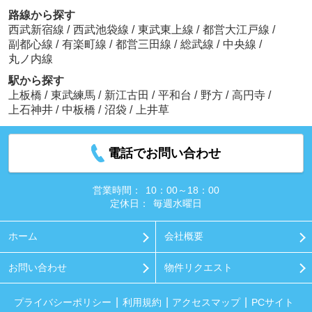
路線から探す
西武新宿線
/
西武池袋線
/
東武東上線
/
都営大江戸線
/
副都心線
/
有楽町線
/
都営三田線
/
総武線
/
中央線
/
丸ノ内線
駅から探す
上板橋
/
東武練馬
/
新江古田
/
平和台
/
野方
/
高円寺
/
上石神井
/
中板橋
/
沼袋
/
上井草
電話でお問い合わせ
営業時間：
10：00～18：00
定休日：
毎週水曜日
ホーム
会社概要
お問い合わせ
物件リクエスト
プライバシーポリシー
利用規約
アクセスマップ
PCサイト