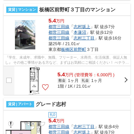
板橋区前野町３丁目のマンション
賃貸 | マンション
5.4
万円
都営三田線
「
志村坂上
」駅 徒歩7分
都営三田線
「
本蓮沼
」駅 徒歩12分
都営三田線
「
志村三丁目
」駅 徒歩16分
築25年 / 21.01㎡
東京都
板橋区
前野町
３丁目
『学生、未成年、求職中、無職、フリーター、水商売、生活保護、保証人無
し』 その他ご事情がある方など、まずはお気軽にご相談ください！ べテラン
スタッフが対応致しますので必ずご...
5.4
万
円
(管理費等：6,000円 )
1ヶ月
1ヶ月
敷金
礼金
1階 / 1K / 21.01㎡
グレード志村
賃貸 | アパート
礼0
5.4
万円
都営三田線
「
志村三丁目
」駅 徒歩4分
都営三田線
「
志村坂上
」駅 徒歩7分