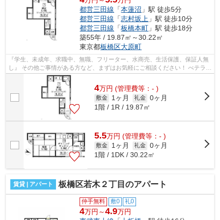
都営三田線
「
本蓮沼
」駅 徒歩5分
都営三田線
「
志村坂上
」駅 徒歩10分
都営三田線
「
板橋本町
」駅 徒歩18分
築55年 / 19.87㎡～30.22㎡
東京都
板橋区
大原町
『学生、未成年、求職中、無職、フリーター、水商売、生活保護、保証人無
し』 その他ご事情がある方など、まずはお気軽にご相談ください！ べテラン
スタッフが対応致しますのでご希望...
4
万
円
(管理費等：- )
1ヶ月
0ヶ月
敷金
礼金
1階 / 1R / 19.87㎡
5.5
万
円
(管理費等：- )
1ヶ月
0ヶ月
敷金
礼金
1階 / 1DK / 30.22㎡
板橋区若木２丁目のアパート
賃貸 | アパート
仲手無料
敷0
礼0
4
4.9
万円～
万円