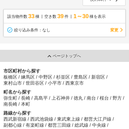
33
39
1～30
該当物件数
棟
空き数
件
棟を表示
変更
絞り込み条件：
なし
ページトップへ
市区町村から探す
板橋区
/
練馬区
/
中野区
/
杉並区
/
豊島区
/
新宿区
/
東村山市
/
世田谷区
/
小平市
/
西東京市
町名から探す
弥生町
/
長崎
/
高島平
/
上石神井
/
徳丸
/
南台
/
桜台
/
野方
/
南長崎
/
本町
路線から探す
西武新宿線
/
西武池袋線
/
東武東上線
/
都営大江戸線
/
副都心線
/
有楽町線
/
都営三田線
/
総武線
/
中央線
/