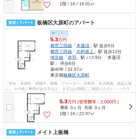
1階 / 1K / 18.01㎡
板橋区大原町のアパート
賃貸 | アパート
敷0
礼0
5.3
万円
都営三田線
「
本蓮沼
」駅 徒歩5分
都営三田線
「
志村坂上
」駅 徒歩12分
埼京線
「
赤羽
」駅 バス9分 「本蓮沼
駅」 停歩6分
築40年 / 22.97㎡
東京都
板橋区
大原町
『学生、未成年、求職中、無職、フリーター、水商売、生活保護、保証人無
し』 その他ご事情がある方など、まずはお気軽にご相談ください！ べテラン
スタッフが対応致しますのでご希望...
5.3
万
円
(管理費等：2,000円 )
0ヶ月
0ヶ月
敷金
礼金
1階 / 1K / 22.97㎡
メイト上板橋
賃貸 | アパート