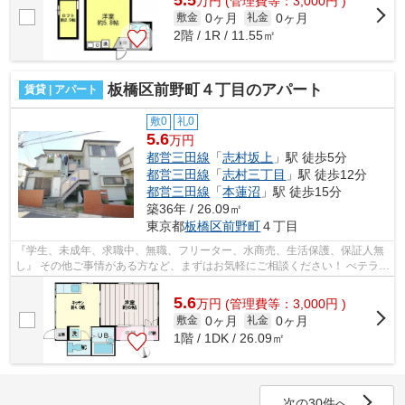
万
円
(管理費等：3,000円 )
0ヶ月
0ヶ月
敷金
礼金
2階 / 1R / 11.55㎡
板橋区前野町４丁目のアパート
賃貸 | アパート
敷0
礼0
5.6
万円
都営三田線
「
志村坂上
」駅 徒歩5分
都営三田線
「
志村三丁目
」駅 徒歩12分
都営三田線
「
本蓮沼
」駅 徒歩15分
築36年 / 26.09㎡
東京都
板橋区
前野町
４丁目
『学生、未成年、求職中、無職、フリーター、水商売、生活保護、保証人無
し』 その他ご事情がある方など、まずはお気軽にご相談ください！ べテラン
スタッフが対応致しますのでご希望...
5.6
万
円
(管理費等：3,000円 )
0ヶ月
0ヶ月
敷金
礼金
1階 / 1DK / 26.09㎡
次の30件へ