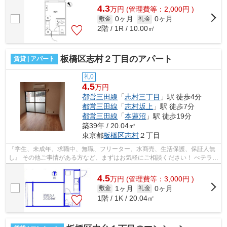
4.3
万
円
(管理費等：2,000円 )
0ヶ月
0ヶ月
敷金
礼金
2階 / 1R / 10.00㎡
板橋区志村２丁目のアパート
賃貸 | アパート
礼0
4.5
万円
都営三田線
「
志村三丁目
」駅 徒歩4分
都営三田線
「
志村坂上
」駅 徒歩7分
都営三田線
「
本蓮沼
」駅 徒歩19分
築39年 / 20.04㎡
東京都
板橋区
志村
２丁目
『学生、未成年、求職中、無職、フリーター、水商売、生活保護、保証人無
し』 その他ご事情がある方など、まずはお気軽にご相談ください！ べテラン
スタッフが対応致しますのでご希望...
4.5
万
円
(管理費等：3,000円 )
1ヶ月
0ヶ月
敷金
礼金
1階 / 1K / 20.04㎡