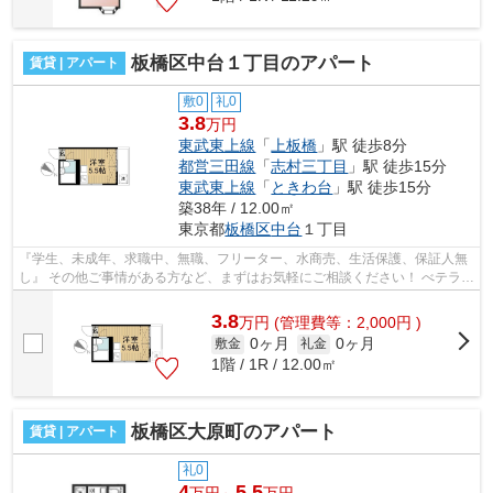
板橋区中台１丁目のアパート
賃貸 | アパート
敷0
礼0
3.8
万円
東武東上線
「
上板橋
」駅 徒歩8分
都営三田線
「
志村三丁目
」駅 徒歩15分
東武東上線
「
ときわ台
」駅 徒歩15分
築38年 / 12.00㎡
東京都
板橋区
中台
１丁目
『学生、未成年、求職中、無職、フリーター、水商売、生活保護、保証人無
し』 その他ご事情がある方など、まずはお気軽にご相談ください！ べテラン
スタッフが対応致しますのでご希望...
3.8
万
円
(管理費等：2,000円 )
0ヶ月
0ヶ月
敷金
礼金
1階 / 1R / 12.00㎡
板橋区大原町のアパート
賃貸 | アパート
礼0
4
5.5
万円～
万円