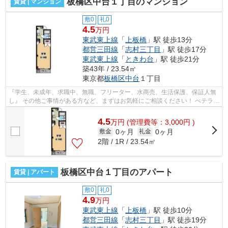
板橋区中台１丁目のマンション
賃貸 | マンション
敷0
礼0
4.5
万円
東武東上線
「
上板橋
」駅 徒歩13分
都営三田線
「
志村三丁目
」駅 徒歩17分
東武東上線
「
ときわ台
」駅 徒歩21分
築43年 / 23.54㎡
東京都
板橋区
中台
１丁目
『学生、未成年、求職中、無職、フリーター、水商売、生活保護、保証人無
し』 その他ご事情がある方など、まずはお気軽にご相談ください！ べテラン
スタッフが対応致しますのでご希望...
4.5
万
円
(管理費等：3,000円 )
0ヶ月
0ヶ月
敷金
礼金
2階 / 1R / 23.54㎡
板橋区中台１丁目のアパート
賃貸 | アパート
敷0
礼0
4.9
万円
東武東上線
「
上板橋
」駅 徒歩10分
都営三田線
「
志村三丁目
」駅 徒歩19分