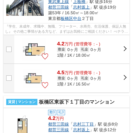
東武東上線
「
上板橋
」駅 徒歩16分
都営三田線
「
志村坂上
」駅 徒歩19分
築53年 / 16.50㎡～18.00㎡
東京都
板橋区
中台
２丁目
『学生、未成年、求職中、無職、フリーター、水商売、生活保護、保証人無
し』 その他ご事情がある方など、まずはお気軽にご相談ください！ べテラン
スタッフが対応致しますのでご希望...
4.2
万
円
(管理費等：- )
0ヶ月
0ヶ月
敷金
礼金
1階 / 1K / 18.00㎡
4.5
万
円
(管理費等：- )
0ヶ月
0ヶ月
敷金
礼金
1階 / 1K / 16.50㎡
板橋区東坂下１丁目のマンション
賃貸 | マンション
敷0
礼0
4.2
万円
都営三田線
「
志村三丁目
」駅 徒歩8分
都営三田線
「
志村坂上
」駅 徒歩12分