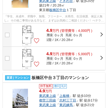
東武東上線
「
ときわ台
」駅 徒歩20分
築21年 / 20.28㎡
東京都
板橋区
中台
１丁目
『学生、未成年、求職中、無職、フリーター、水商売、生活保護、保証人無
し』 その他ご事情がある方など、まずはお気軽にご相談ください！ べテラン
スタッフが対応致しますのでご希望...
4.9
万
円
(管理費等：4,000円 )
0ヶ月
0ヶ月
敷金
礼金
1階 / 1K / 20.28㎡
4.9
万
円
(管理費等：5,000円 )
0ヶ月
0ヶ月
敷金
礼金
2階 / 1K / 20.28㎡
板橋区中台３丁目のマンション
賃貸 | マンション
仲手無料
敷0
礼0
4.9
万円
東武東上線
「
上板橋
」駅 徒歩10分
都営三田線
「
志村三丁目
」駅 徒歩17分
東武東上線
「
東武練馬
」駅 徒歩21分