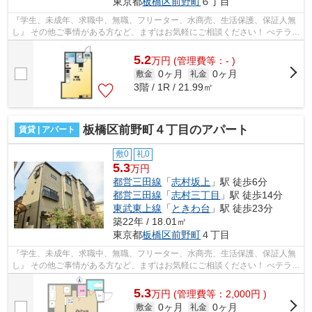
東京都
板橋区
前野町
６丁目
『学生、未成年、求職中、無職、フリーター、水商売、生活保護、保証人無
し』 その他ご事情がある方など、まずはお気軽にご相談ください！ べテラン
スタッフが対応致しますのでご希望...
5.2
万
円
(管理費等：- )
0ヶ月
0ヶ月
敷金
礼金
3階 / 1R / 21.99㎡
板橋区前野町４丁目のアパート
賃貸 | アパート
敷0
礼0
5.3
万円
都営三田線
「
志村坂上
」駅 徒歩6分
都営三田線
「
志村三丁目
」駅 徒歩14分
東武東上線
「
ときわ台
」駅 徒歩23分
築22年 / 18.01㎡
東京都
板橋区
前野町
４丁目
『学生、未成年、求職中、無職、フリーター、水商売、生活保護、保証人無
し』 その他ご事情がある方など、まずはお気軽にご相談ください！ べテラン
スタッフが対応致しますのでご希望...
5.3
万
円
(管理費等：2,000円 )
0ヶ月
0ヶ月
敷金
礼金