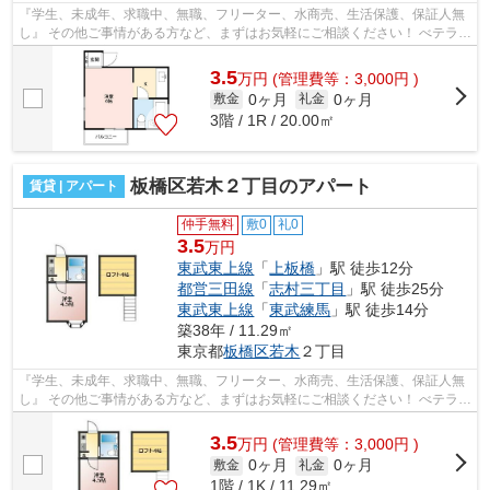
『学生、未成年、求職中、無職、フリーター、水商売、生活保護、保証人無
し』 その他ご事情がある方など、まずはお気軽にご相談ください！ べテラン
スタッフが対応致しますのでご希望...
3.5
万
円
(管理費等：3,000円 )
0ヶ月
0ヶ月
敷金
礼金
3階 / 1R / 20.00㎡
板橋区若木２丁目のアパート
賃貸 | アパート
仲手無料
敷0
礼0
3.5
万円
東武東上線
「
上板橋
」駅 徒歩12分
都営三田線
「
志村三丁目
」駅 徒歩25分
東武東上線
「
東武練馬
」駅 徒歩14分
築38年 / 11.29㎡
東京都
板橋区
若木
２丁目
『学生、未成年、求職中、無職、フリーター、水商売、生活保護、保証人無
し』 その他ご事情がある方など、まずはお気軽にご相談ください！ べテラン
スタッフが対応致しますのでご希望...
3.5
万
円
(管理費等：3,000円 )
0ヶ月
0ヶ月
敷金
礼金
1階 / 1K / 11.29㎡