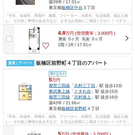
築39年 / 17.01㎡
東京都
板橋区
中台
３丁目
『学生、未成年、求職中、無職、フリーター、水商売、生活保護、保証人無
し』 その他ご事情がある方など、まずはお気軽にご相談ください！ べテラン
スタッフが対応致しますのでご希望...
4.9
万
円
(管理費等：3,000円 )
0ヶ月
0ヶ月
敷金
礼金
1階 / 1R / 17.01㎡
板橋区前野町４丁目のアパート
賃貸 | アパート
敷0
礼0
5
万円
都営三田線
「
志村三丁目
」駅 徒歩13分
東武東上線
「
ときわ台
」駅 徒歩15分
都営三田線
「
志村坂上
」駅 徒歩16分
築43年 / 21.66㎡
東京都
板橋区
前野町
４丁目
『学生、未成年、求職中、無職、フリーター、水商売、生活保護、保証人無
し』 その他ご事情がある方など、まずはお気軽にご相談ください！ べテラン
スタッフが対応致しますのでご希望...
5
万
円
(管理費等：3,700円 )