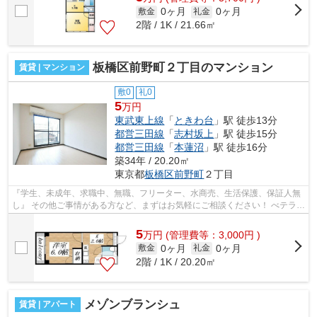
0ヶ月
0ヶ月
敷金
礼金
2階 / 1K / 21.66㎡
板橋区前野町２丁目のマンション
賃貸 | マンション
敷0
礼0
5
万円
東武東上線
「
ときわ台
」駅 徒歩13分
都営三田線
「
志村坂上
」駅 徒歩15分
都営三田線
「
本蓮沼
」駅 徒歩16分
築34年 / 20.20㎡
東京都
板橋区
前野町
２丁目
『学生、未成年、求職中、無職、フリーター、水商売、生活保護、保証人無
し』 その他ご事情がある方など、まずはお気軽にご相談ください！ べテラン
スタッフが対応致しますので必ずご...
5
万
円
(管理費等：3,000円 )
0ヶ月
0ヶ月
敷金
礼金
2階 / 1K / 20.20㎡
メゾンブランシュ
賃貸 | アパート