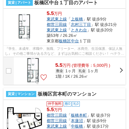
板橋区中台１丁目のアパート
賃貸 | アパート
5.5
万円
東武東上線
「
上板橋
」駅 徒歩9分
都営三田線
「
志村三丁目
」駅 徒歩21分
東武東上線
「
ときわ台
」駅 徒歩20分
築53年 / 26.26㎡
東京都
板橋区
中台
１丁目
『学生、未成年、求職中、無職、フリーター、水商売、生活保護、保証人無
し』 その他ご事情がある方など、まずはお気軽にご相談ください！ べテラン
スタッフが対応致しますのでご希望...
5.5
万
円
(管理費等：5,000円 )
1ヶ月
1ヶ月
敷金
礼金
1階 / 1K / 26.26㎡
板橋区宮本町のマンション
賃貸 | マンション
仲手無料
敷0
礼0
5.5
万円
都営三田線
「
板橋本町
」駅 徒歩7分
都営三田線
「
本蓮沼
」駅 徒歩9分
東武東上線
「
中板橋
」駅 徒歩17分