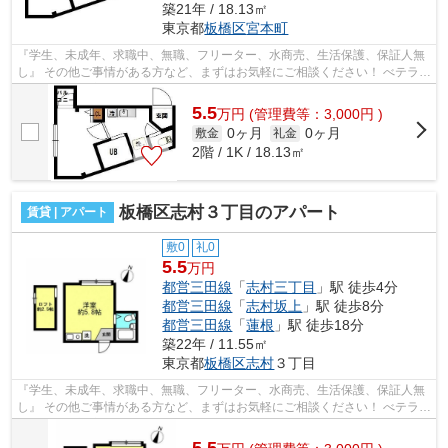
築21年 / 18.13㎡
東京都
板橋区
宮本町
『学生、未成年、求職中、無職、フリーター、水商売、生活保護、保証人無
し』 その他ご事情がある方など、まずはお気軽にご相談ください！ べテラン
スタッフが対応致しますのでご希望...
5.5
万
円
(管理費等：3,000円 )
0ヶ月
0ヶ月
敷金
礼金
2階 / 1K / 18.13㎡
板橋区志村３丁目のアパート
賃貸 | アパート
敷0
礼0
5.5
万円
都営三田線
「
志村三丁目
」駅 徒歩4分
都営三田線
「
志村坂上
」駅 徒歩8分
都営三田線
「
蓮根
」駅 徒歩18分
築22年 / 11.55㎡
東京都
板橋区
志村
３丁目
『学生、未成年、求職中、無職、フリーター、水商売、生活保護、保証人無
し』 その他ご事情がある方など、まずはお気軽にご相談ください！ べテラン
スタッフが対応致しますのでご希望...
5.5