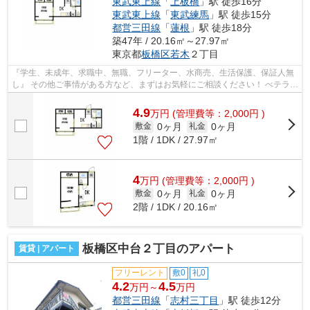
東武東上線
「
上板橋
」駅 徒歩16分
東武東上線
「
東武練馬
」駅 徒歩15分
都営三田線
「
蓮根
」駅 徒歩18分
築47年 / 20.16㎡～27.97㎡
東京都
板橋区
若木
２丁目
『学生、未成年、求職中、無職、フリーター、水商売、生活保護、保証人無
し』 その他ご事情がある方など、まずはお気軽にご相談ください！ べテラン
スタッフが対応致しますのでご希望...
4.9
万
円
(管理費等：2,000円 )
0ヶ月
0ヶ月
敷金
礼金
1階 / 1DK / 27.97㎡
4
万
円
(管理費等：2,000円 )
0ヶ月
0ヶ月
敷金
礼金
2階 / 1DK / 20.16㎡
板橋区中台２丁目のアパート
賃貸 | アパート
フリーレント
敷0
礼0
4.2
4.5
万円～
万円
都営三田線
「
志村三丁目
」駅 徒歩12分