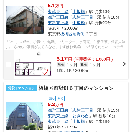
5.1
万円
東武東上線
「
上板橋
」駅 徒歩13分
都営三田線
「
志村三丁目
」駅 徒歩18分
東武東上線
「
中板橋
」駅 徒歩20分
築38年 / 20.60㎡
東京都
板橋区
前野町
６丁目
『学生、未成年、求職中、無職、フリーター、水商売、生活保護、保証人無
し』 その他ご事情がある方など、まずはお気軽にご相談ください！ べテラン
スタッフが対応致しますのでご希望...
5.1
万
円
(管理費等：1,000円 )
1ヶ月
1ヶ月
敷金
礼金
1階 / 1K / 20.60㎡
板橋区前野町６丁目のマンション
賃貸 | マンション
敷0
礼0
5.2
万円
都営三田線
「
志村三丁目
」駅 徒歩15分
東武東上線
「
ときわ台
」駅 徒歩16分
東武東上線
「
上板橋
」駅 徒歩18分
築41年 / 21.99㎡