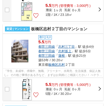
5.5
万
円
(管理費等：3,000円 )
1ヶ月
0ヶ月
敷金
礼金
1階 / 1K / 23.18㎡
板橋区志村２丁目のマンション
賃貸 | マンション
敷0
礼0
5.5
万円
都営三田線
「
志村三丁目
」駅 徒歩4分
都営三田線
「
志村坂上
」駅 徒歩5分
都営三田線
「
蓮根
」駅 徒歩21分
築53年 / 30.20㎡
東京都
板橋区
志村
２丁目
『学生、未成年、求職中、無職、フリーター、水商売、生活保護、保証人無
し』 その他ご事情がある方など、まずはお気軽にご相談ください！ べテラン
スタッフが対応致しますのでご希望...
5.5
万
円
(管理費等：5,000円 )
0ヶ月
0ヶ月
敷金
礼金
5階 / 1K / 30.20㎡