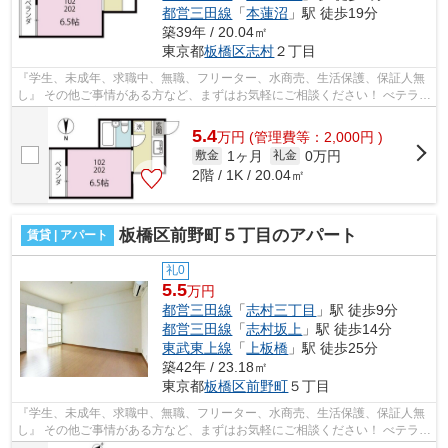
都営三田線
「
本蓮沼
」駅 徒歩19分
築39年 / 20.04㎡
東京都
板橋区
志村
２丁目
『学生、未成年、求職中、無職、フリーター、水商売、生活保護、保証人無
し』 その他ご事情がある方など、まずはお気軽にご相談ください！ べテラン
スタッフが対応致しますのでご希望...
5.4
万
円
(管理費等：2,000円 )
1ヶ月
0万円
敷金
礼金
2階 / 1K / 20.04㎡
板橋区前野町５丁目のアパート
賃貸 | アパート
礼0
5.5
万円
都営三田線
「
志村三丁目
」駅 徒歩9分
都営三田線
「
志村坂上
」駅 徒歩14分
東武東上線
「
上板橋
」駅 徒歩25分
築42年 / 23.18㎡
東京都
板橋区
前野町
５丁目
『学生、未成年、求職中、無職、フリーター、水商売、生活保護、保証人無
し』 その他ご事情がある方など、まずはお気軽にご相談ください！ べテラン
スタッフが対応致しますのでご希望...