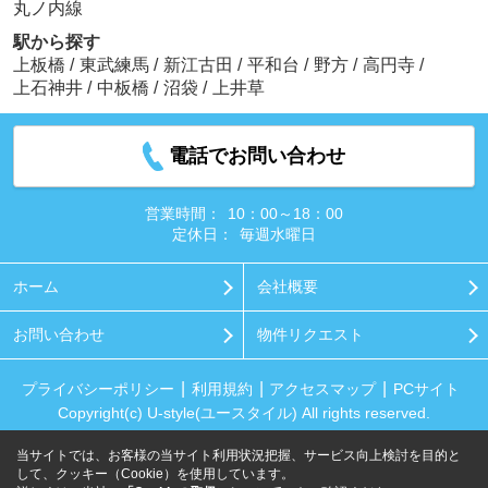
丸ノ内線
駅から探す
上板橋
/
東武練馬
/
新江古田
/
平和台
/
野方
/
高円寺
/
上石神井
/
中板橋
/
沼袋
/
上井草
電話でお問い合わせ
営業時間：
10：00～18：00
定休日：
毎週水曜日
ホーム
会社概要
お問い合わせ
物件リクエスト
プライバシーポリシー
利用規約
アクセスマップ
PCサイト
Copyright(c) U-style(ユースタイル) All rights reserved.
当サイトでは、お客様の当サイト利用状況把握、サービス向上検討を目的と
して、クッキー（Cookie）を使用しています。