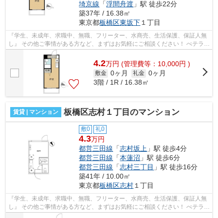
埼京線
「
浮間舟渡
」駅 徒歩22分
築37年 / 16.38㎡
東京都
板橋区
東坂下
１丁目
『学生、未成年、求職中、無職、フリーター、水商売、生活保護、保証人無
し』 その他ご事情がある方など、まずはお気軽にご相談ください！ べテラン
スタッフが対応致しますのでご希望...
4.2
万
円
(管理費等：10,000円 )
0ヶ月
0ヶ月
敷金
礼金
3階 / 1R / 16.38㎡
板橋区志村１丁目のマンション
賃貸 | マンション
敷0
礼0
4.3
万円
都営三田線
「
志村坂上
」駅 徒歩4分
都営三田線
「
本蓮沼
」駅 徒歩6分
都営三田線
「
志村三丁目
」駅 徒歩16分
築41年 / 10.00㎡
東京都
板橋区
志村
１丁目
『学生、未成年、求職中、無職、フリーター、水商売、生活保護、保証人無
し』 その他ご事情がある方など、まずはお気軽にご相談ください！ べテラン
スタッフが対応致しますのでご希望...