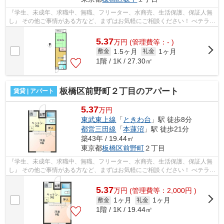
『学生、未成年、求職中、無職、フリーター、水商売、生活保護、保証人無
し』 その他ご事情がある方など、まずはお気軽にご相談ください！ べテラン
スタッフが対応致しますのでご希望...
5.37
万
円
(管理費等：- )
1.5ヶ月
1ヶ月
敷金
礼金
1階 / 1K / 27.30㎡
板橋区前野町２丁目のアパート
賃貸 | アパート
5.37
万円
東武東上線
「
ときわ台
」駅 徒歩8分
都営三田線
「
本蓮沼
」駅 徒歩21分
築43年 / 19.44㎡
東京都
板橋区
前野町
２丁目
『学生、未成年、求職中、無職、フリーター、水商売、生活保護、保証人無
し』 その他ご事情がある方など、まずはお気軽にご相談ください！ べテラン
スタッフが対応致しますのでご希望...
5.37
万
円
(管理費等：2,000円 )
1ヶ月
1ヶ月
敷金
礼金
1階 / 1K / 19.44㎡