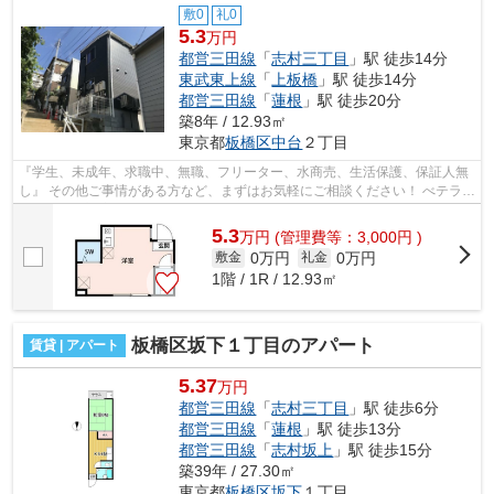
敷0
礼0
5.3
万円
都営三田線
「
志村三丁目
」駅 徒歩14分
東武東上線
「
上板橋
」駅 徒歩14分
都営三田線
「
蓮根
」駅 徒歩20分
築8年 / 12.93㎡
東京都
板橋区
中台
２丁目
『学生、未成年、求職中、無職、フリーター、水商売、生活保護、保証人無
し』 その他ご事情がある方など、まずはお気軽にご相談ください！ べテラン
スタッフが対応致しますのでご希望...
5.3
万
円
(管理費等：3,000円 )
0万円
0万円
敷金
礼金
1階 / 1R / 12.93㎡
板橋区坂下１丁目のアパート
賃貸 | アパート
5.37
万円
都営三田線
「
志村三丁目
」駅 徒歩6分
都営三田線
「
蓮根
」駅 徒歩13分
都営三田線
「
志村坂上
」駅 徒歩15分
築39年 / 27.30㎡
東京都
板橋区
坂下
１丁目