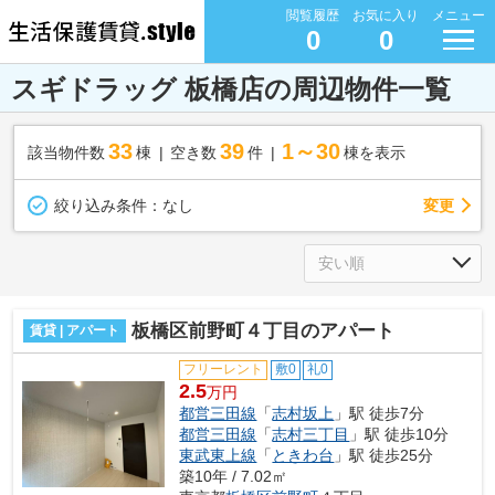
閲覧履歴
お気に入り
メニュー
0
0
スギドラッグ 板橋店の周辺物件一覧
33
39
1～30
該当物件数
棟
空き数
件
棟を表示
変更
絞り込み条件：
なし
板橋区前野町４丁目のアパート
賃貸 | アパート
フリーレント
敷0
礼0
2.5
万円
都営三田線
「
志村坂上
」駅 徒歩7分
都営三田線
「
志村三丁目
」駅 徒歩10分
東武東上線
「
ときわ台
」駅 徒歩25分
築10年 / 7.02㎡