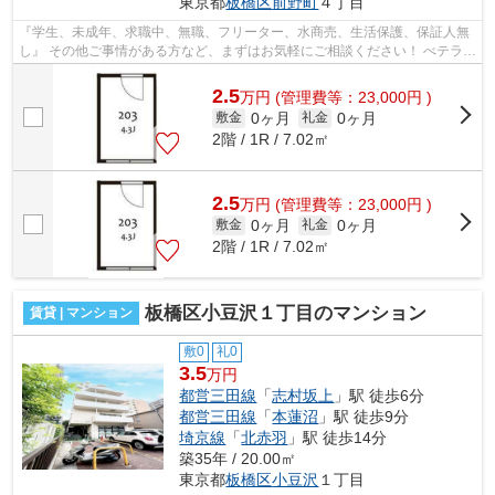
東京都
板橋区
前野町
４丁目
『学生、未成年、求職中、無職、フリーター、水商売、生活保護、保証人無
し』 その他ご事情がある方など、まずはお気軽にご相談ください！ べテラン
スタッフが対応致しますのでご希望...
2.5
万
円
(管理費等：23,000円 )
0ヶ月
0ヶ月
敷金
礼金
2階 / 1R / 7.02㎡
2.5
万
円
(管理費等：23,000円 )
0ヶ月
0ヶ月
敷金
礼金
2階 / 1R / 7.02㎡
板橋区小豆沢１丁目のマンション
賃貸 | マンション
敷0
礼0
3.5
万円
都営三田線
「
志村坂上
」駅 徒歩6分
都営三田線
「
本蓮沼
」駅 徒歩9分
埼京線
「
北赤羽
」駅 徒歩14分
築35年 / 20.00㎡
東京都
板橋区
小豆沢
１丁目