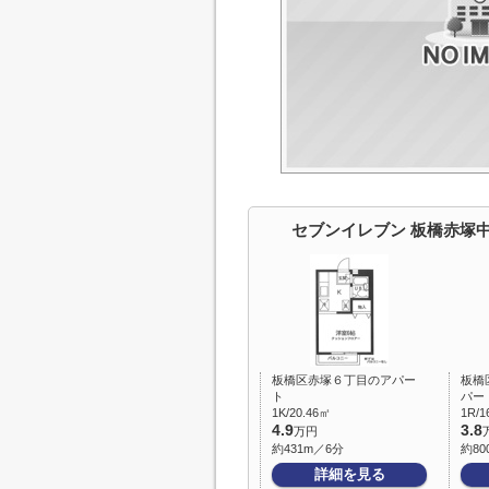
セブンイレブン 板橋赤塚
板橋区赤塚６丁目のアパー
板橋
ト
パー
1K/20.46㎡
1R/1
4.9
3.8
万円
約431m／6分
約80
詳細を見る