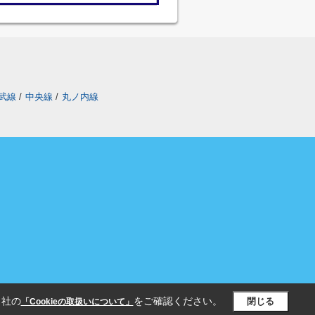
武線
/
中央線
/
丸ノ内線
当社の
をご確認ください。
閉じる
「Cookieの取扱いについて」