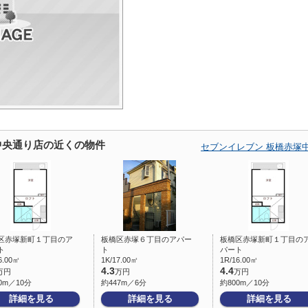
中央通り店の近くの物件
セブンイレブン 板橋赤塚
区赤塚新町１丁目のア
板橋区赤塚６丁目のアパー
板橋区赤塚新町１丁目の
ト
ト
パート
6.00㎡
1K/17.00㎡
1R/16.00㎡
4.3
4.4
万円
万円
万円
0m／10分
約447m／6分
約800m／10分
詳細を見る
詳細を見る
詳細を見る