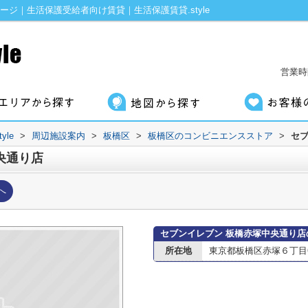
ジ｜生活保護受給者向け賃貸｜生活保護賃貸.style
営業時間
le
>
周辺施設案内
>
板橋区
>
板橋区のコンビニエンスストア
>
セブ
央通り店
へ
セブンイレブン 板橋赤塚中央通り店
所在地
東京都板橋区赤塚６丁目6