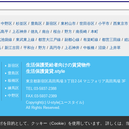
中野区
/
杉並区
/
豊島区
/
新宿区
/
東村山市
/
世田谷区
/
小平市
/
西東京市
高島平
/
上石神井
/
徳丸
/
南台
/
桜台
/
野方
/
南長崎
/
本町
武池袋線
/
東武東上線
/
都営大江戸線
/
副都心線
/
有楽町線
/
都営三田線
/
総
馬
/
新江古田
/
平和台
/
野方
/
高円寺
/
上石神井
/
中板橋
/
沼袋
/
上井草
生活保護受給者向けの賃貸物件
新宿区
生活保護賃貸.style
豊島区
板橋区
東京都新宿区高田馬場３丁目2-14 マニフォリア高田馬場 3F
練馬区
TEL:03-5937-2388
中野区
FAX:03-5937-2389
Copyright(c) U-style(ユースタイル)
All Rights Reserved.
を目的として、クッキー（Cookie）を使用しています。
詳しくは、