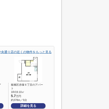
中央通り店の近くの物件をもっと見る
ア
板橋区赤塚６丁目のアパー
ト
1R/19.10㎡
5.7
万円
約378m／5分
詳細を見る