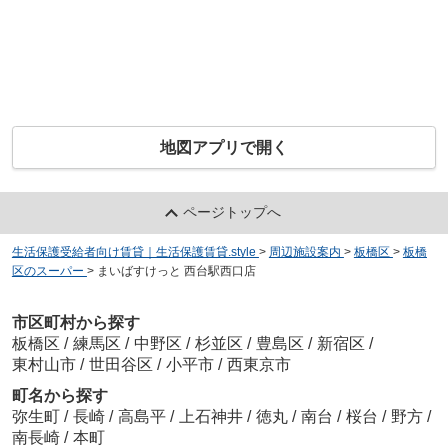
地図アプリで開く
ページトップへ
生活保護受給者向け賃貸｜生活保護賃貸.style
>
周辺施設案内
>
板橋区
>
板橋
区のスーパー
>
まいばすけっと 西台駅西口店
市区町村から探す
板橋区
/
練馬区
/
中野区
/
杉並区
/
豊島区
/
新宿区
/
東村山市
/
世田谷区
/
小平市
/
西東京市
町名から探す
弥生町
/
長崎
/
高島平
/
上石神井
/
徳丸
/
南台
/
桜台
/
野方
/
南長崎
/
本町