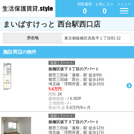
閲覧履歴
お気に入り
メニュー
0
0
まいばすけっと 西台駅西口店
所在地
東京都板橋区高島平１丁目81-12
施設周辺の物件
賃貸｜アパート
板橋区坂下３丁目のアパート
都営三田線「蓮根」駅 徒歩9分
都営三田線「西台」駅 徒歩14分
埼京線「浮間舟渡」駅 徒歩15分
5.6万円
間取:
1K
建物面積:
- / 6.05坪
土地面積:
- / -
敷金/礼金:
5.6万円/0ヶ月
賃貸｜アパート
板橋区坂下３丁目のアパート
都営三田線「蓮根」駅 徒歩12分
埼京線「浮間舟渡」駅 徒歩17分