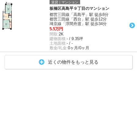
賃貸｜マンション
板橋区高島平９丁目のマンション
都営三田線「高島平」駅 徒歩8分
都営三田線「西台」駅 徒歩12分
埼京線「浮間舟渡」駅 徒歩34分
5.5万円
間取:
2K
建物面積:
- / 9.35坪
土地面積:
- / -
敷金/礼金:
0ヶ月/0ヶ月
近くの物件をもっと見る